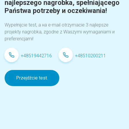
najlepszego nagrobka, spełniającego
Państwa potrzeby и oczekiwania!
Wypełnijcie test, а на e-mail otrzymacie 3 najlepsze
projekty nagrobka, zgodne z Waszymi wymaganiami и
preferencjami!
+48519442716
+48510200211
Przejdźcie test.
Nagrobek dziecięcy z grawerem
anioła D 49
A
Granit type
lt