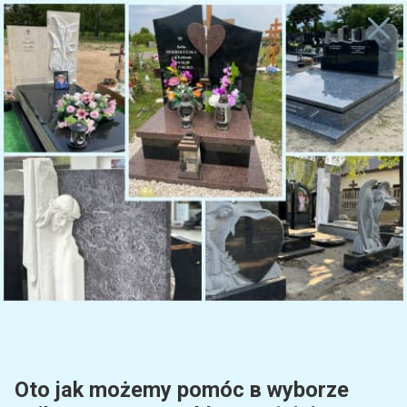
NY NAGROBKA.
NAPISZ LUB ZADZWOŃ DLA NAJLEPSZEJ OFERTY I W
+48519442716
Warszawa
+48510200211
Katalog
Home
Nagrobki granitowe
Nagrobki dla dziecka
Nagrobek dziecięcy z gr
Oto jak możemy pomóc в wyborze