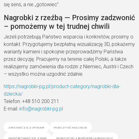
się sens, a nie „gotowiec”.
Nagrobki z rzeźbą — Prosimy zadzwonić
– pomożemy w tej trudnej chwili
Jeżeli potrzebują Państwo wsparcia i konkretów, prosimy o
kontakt. Przygotujemy bezpłatną wizualizację 3D, pokażemy
warianty kamieni i spokojnie przeprowadzimy Państwa
przez decyzję. Pracujemy na terenie całej Polski, a także
realizujemy zamówienia dla rodzin z Niemiec, Austrii i Czech
– wszystko można uzgodnić zdalnie.
https://nagrobki-pg.pl/product-category/nagrobki-dla-
dziecka/
Telefon: +48 510 200 211
E-mail:
info@nagrobki-pg.pl
zapoznać się z opiniami
przeczytać nasz blog
skontaktować się z nami
skorzystać z bezpłatnej konsultacji