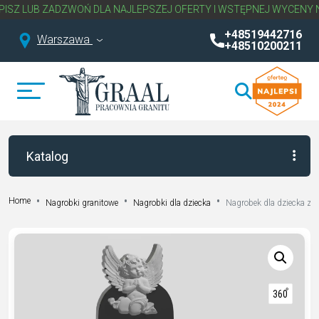
 ZADZWOŃ DLA NAJLEPSZEJ OFERTY I WSTĘPNEJ WYCENY NAGROBK
+48519442716
Warszawa
+48510200211
Katalog
Home
Nagrobki granitowe
Nagrobki dla dziecka
Nagrobek dla dziecka z r