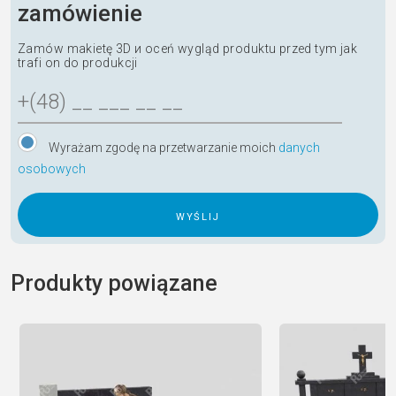
zamówienie
Zamów makietę 3D и oceń wygląd produktu przed tym jak
trafi on do produkcji
Wyrażam zgodę na przetwarzanie moich
danych
osobowych
A
l
Produkty powiązane
t
e
r
n
a
t