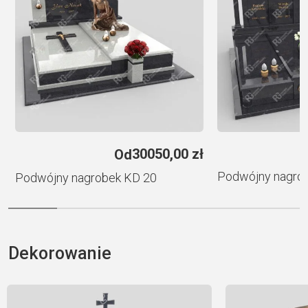
i
v
e
:
ł
30050,00
zł
Od
Podwójny nagro
Podwójny nagrobek KD 20
Dekorowanie