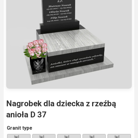
Nagrobek dla dziecka z rzeźbą
anioła D 37
A
Granit type
lt