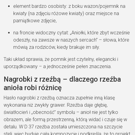
element bardzo osobisty: z boku wazon/pojemnik na
kwiaty (na zdjęciu różowe kwiaty) oraz miejsce na
pamiątkowe zdjęcie,
na froncie widoczny cytat: „Aniołki, które zbyt wcześnie
odeszły, na zawsze w naszych sercach” – słowa, które
mówią za rodziców, kiedy brakuje im siły.
Taki układ sprawia, że pomnik jest czytelny, elegancki i
uporządkowany – a jednocześnie pełen znaczenia.
Nagrobki z rzeźbą – dlaczego rzeźba
anioła robi różnicę
Hasło nagrobki z rzeźbą oznacza zupełnie inną klasę
wykonania niż zwykły grawer. Rzeźba daje głębię,
światłocień i „obecność” symbolu – anioł nie jest tylko
obrazem, ale formą przestrzenną, którą widać i czuje się w
detalu. W D 37 rzeźba została umieszczona na szczycie
steli, więc buduje całą kompozycję i podkreśla, że to projekt