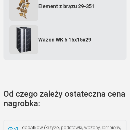
Element z brązu 29-351
Wazon WK 5 15x15x29
Zecero jaskółka 3150
Od czego zależy ostateczna cena
nagrobka:
Książka 2
dodatków (krzyże, podstawki, wazony, lampiony,