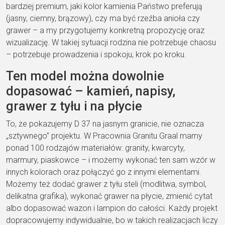
bardziej premium, jaki kolor kamienia Państwo preferują
(jasny, ciemny, brązowy), czy ma być rzeźba anioła czy
grawer – a my przygotujemy konkretną propozycję oraz
wizualizację. W takiej sytuacji rodzina nie potrzebuje chaosu
– potrzebuje prowadzenia i spokoju, krok po kroku.
Ten model można dowolnie
dopasować – kamień, napisy,
grawer z tyłu i na płycie
To, że pokazujemy D 37 na jasnym granicie, nie oznacza
„sztywnego” projektu. W Pracownia Granitu Graal mamy
ponad 100 rodzajów materiałów: granity, kwarcyty,
marmury, piaskowce – i możemy wykonać ten sam wzór w
innych kolorach oraz połączyć go z innymi elementami.
Możemy też dodać grawer z tyłu steli (modlitwa, symbol,
delikatna grafika), wykonać grawer na płycie, zmienić cytat
albo dopasować wazon i lampion do całości. Każdy projekt
dopracowujemy indywidualnie, bo w takich realizacjach liczy