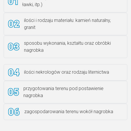
ławki, itp.)
Rzeźba ANZK-60-BR-L
ilości i rodzaju materiału: kamień naturalny,
granit
sposobu wykonania, kształtu oraz obróbki
Ławka granitowa LG 12
nagrobka
ilości nekrologów oraz rodzaju liternictwa
przygotowania terenu pod postawienie
nagrobka
zagospodarowania terenu wokół nagrobka