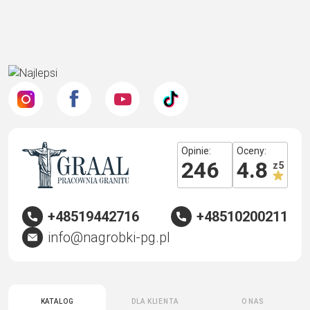
Opinie:
Oceny:
246
4.8
z 5
+48519442716
+48510200211
info@nagrobki-pg.pl
Katalog
Dla klienta
O nas