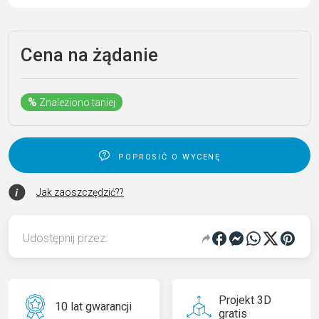
Cena na żądanie
%
Znaleziono taniej
poprosić o wycenę
Jak zaoszczędzić??
Udostępnij przez:
Projekt 3D
10 lat gwarancji
gratis