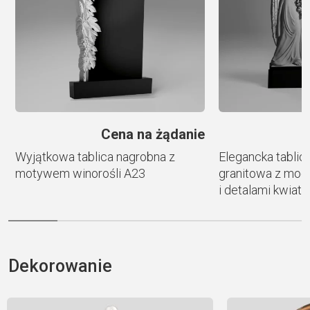
v
e
:
e
Cena na żądanie
Wyjątkowa tablica nagrobna z
Elegancka tablic
motywem winorośli A23
granitowa z mod
i detalami kwia
Dekorowanie