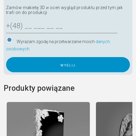
Zamów makietę 3D и oceń wygląd produktu przed tym jak
trafi on do produkcji
Wyrażam zgodę na przetwarzanie moich
danych
osobowych
A
l
Produkty powiązane
t
e
r
n
a
t
i