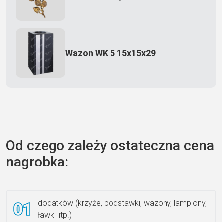
Wazon WK 5 15x15x29
Zecero jaskółka 3150
Od czego zależy ostateczna cena
nagrobka:
Książka 2
dodatków (krzyże, podstawki, wazony, lampiony,
ławki, itp.)