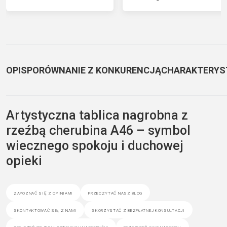
OPIS
PORÓWNANIE Z KONKURENCJĄ
CHARAKTERYS
Artystyczna tablica nagrobna z
rzeźbą cherubina A46 – symbol
wiecznego spokoju i duchowej
opieki
zapoznać się z opiniami
przeczytać nasz blog
skontaktować się z nami
skorzystać z bezpłatnej konsultacji
obejrzeć zdjęcia gotowych nagrobków
przejrzeć inne nagrobki