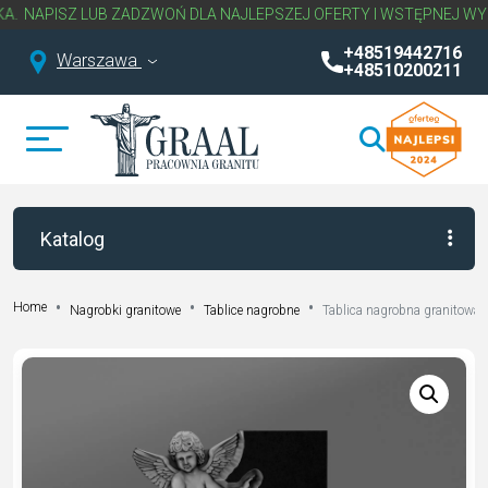
PISZ LUB ZADZWOŃ DLA NAJLEPSZEJ OFERTY I WSTĘPNEJ WYCENY
+48519442716
Warszawa
+48510200211
Katalog
Home
Nagrobki granitowe
Tablice nagrobne
Tablica nagrobna granitowa 