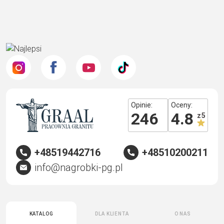
Opinie:
Oceny:
246
4.8
z 5
+48519442716
+48510200211
info@nagrobki-pg.pl
Katalog
Dla klienta
O nas