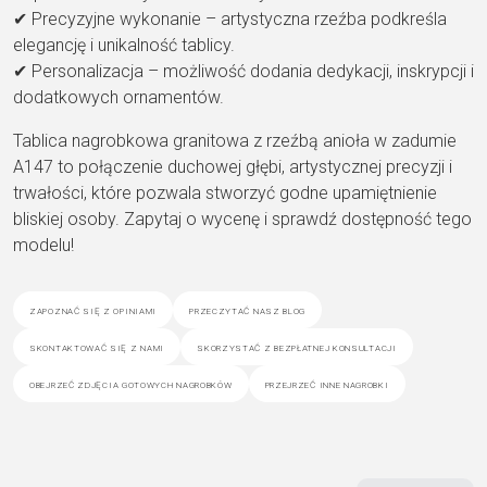
✔ Precyzyjne wykonanie – artystyczna rzeźba podkreśla
elegancję i unikalność tablicy.
✔ Personalizacja – możliwość dodania dedykacji, inskrypcji i
dodatkowych ornamentów.
Tablica nagrobkowa granitowa z rzeźbą anioła w zadumie
A147 to połączenie duchowej głębi, artystycznej precyzji i
trwałości, które pozwala stworzyć godne upamiętnienie
bliskiej osoby. Zapytaj o wycenę i sprawdź dostępność tego
modelu!
zapoznać się z opiniami
przeczytać nasz blog
skontaktować się z nami
skorzystać z bezpłatnej konsultacji
obejrzeć zdjęcia gotowych nagrobków
przejrzeć inne nagrobki