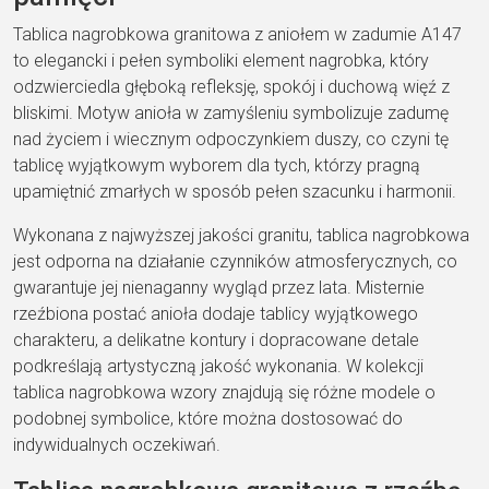
Tablica nagrobkowa granitowa z aniołem w zadumie A147
to elegancki i pełen symboliki element nagrobka, który
odzwierciedla głęboką refleksję, spokój i duchową więź z
bliskimi. Motyw anioła w zamyśleniu symbolizuje zadumę
nad życiem i wiecznym odpoczynkiem duszy, co czyni tę
tablicę wyjątkowym wyborem dla tych, którzy pragną
upamiętnić zmarłych w sposób pełen szacunku i harmonii.
Wykonana z najwyższej jakości granitu, tablica nagrobkowa
jest odporna na działanie czynników atmosferycznych, co
gwarantuje jej nienaganny wygląd przez lata. Misternie
rzeźbiona postać anioła dodaje tablicy wyjątkowego
charakteru, a delikatne kontury i dopracowane detale
podkreślają artystyczną jakość wykonania. W kolekcji
tablica nagrobkowa wzory znajdują się różne modele o
podobnej symbolice, które można dostosować do
indywidualnych oczekiwań.