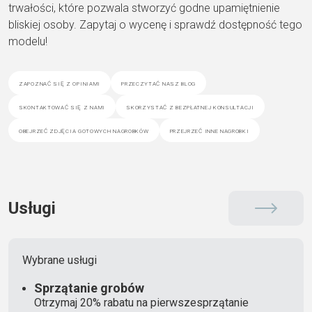
trwałości, które pozwala stworzyć godne upamiętnienie
bliskiej osoby. Zapytaj o wycenę i sprawdź dostępność tego
modelu!
zapoznać się z opiniami
przeczytać nasz blog
skontaktować się z nami
skorzystać z bezpłatnej konsultacji
obejrzeć zdjęcia gotowych nagrobków
przejrzeć inne nagrobki
Usługi
Wybrane usługi
Sprzątanie grobów
Otrzymaj 20% rabatu na pierwszesprzątanie