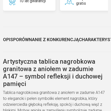
10 lat gwarancji
gratis
OPIS
PORÓWNANIE Z KONKURENCJĄ
CHARAKTERYS
Artystyczna tablica nagrobkowa
granitowa z aniołem w zadumie
A147 – symbol refleksji i duchowej
pamięci
Tablica nagrobkowa granitowa z aniołem w zadumie A147
to elegancki i pełen symboliki element nagrobka, który
odzwierciedla głęboką refleksję, spokój i duchową więź z
bliskimi. Motyw anioła w zamyśleniu symbolizuje zadumę