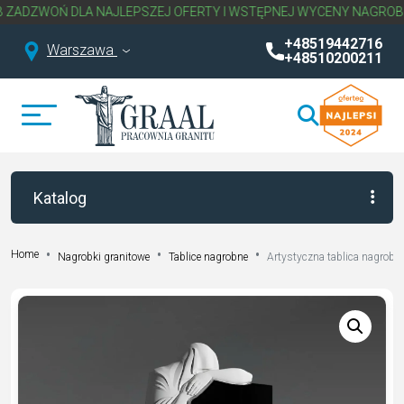
DLA NAJLEPSZEJ OFERTY I WSTĘPNEJ WYCENY NAGROBKA.
NAPISZ 
+48519442716
Warszawa
+48510200211
Katalog
Home
Nagrobki granitowe
Tablice nagrobne
Artystyczna tablica nagrob