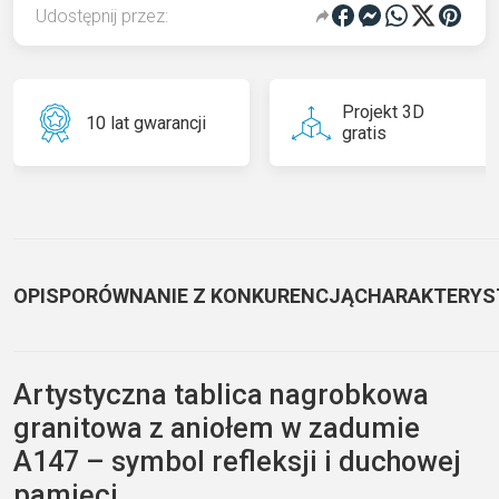
Udostępnij przez:
Projekt 3D
10 lat gwarancji
gratis
OPIS
PORÓWNANIE Z KONKURENCJĄ
CHARAKTERYS
Artystyczna tablica nagrobkowa
granitowa z aniołem w zadumie
A147 – symbol refleksji i duchowej
pamięci