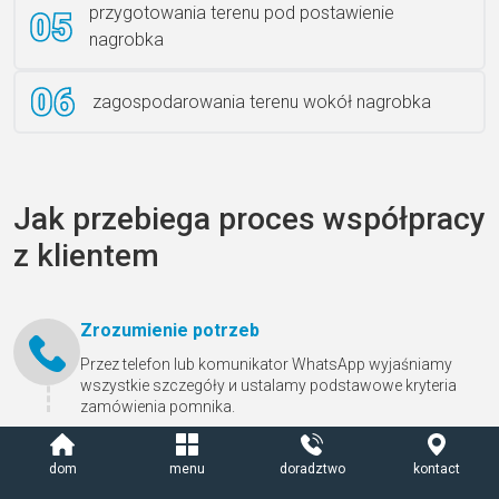
przygotowania terenu pod postawienie
nagrobka
zagospodarowania terenu wokół nagrobka
Jak przebiega proces współpracy
z klientem
Zrozumienie potrzeb
Przez telefon lub komunikator WhatsApp wyjaśniamy
wszystkie szczegóły и ustalamy podstawowe kryteria
zamówienia pomnika.
Projektowanie koncepcji pomnika
dom
menu
doradztwo
kontact
Zapraszamy klienta do biura, gdzie nasi projektanci