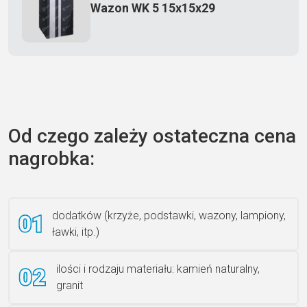
Wazon WK 5 15x15x29
Zecero jaskółka 3150
Od czego zależy ostateczna cena
nagrobka:
Książka 2
dodatków (krzyże, podstawki, wazony, lampiony,
ławki, itp.)
Rzeźba ANZK-60-BR-L
ilości i rodzaju materiału: kamień naturalny,
granit