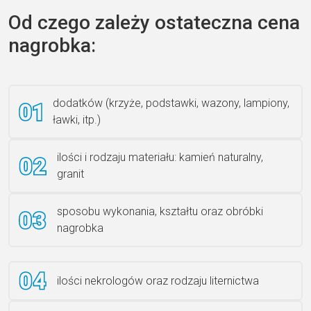
Od czego zależy ostateczna cena
nagrobka:
Książka 2
dodatków (krzyże, podstawki, wazony, lampiony,
ławki, itp.)
Rzeźba ANZK-60-BR-L
ilości i rodzaju materiału: kamień naturalny,
granit
sposobu wykonania, kształtu oraz obróbki
Ławka granitowa LG 12
nagrobka
ilości nekrologów oraz rodzaju liternictwa