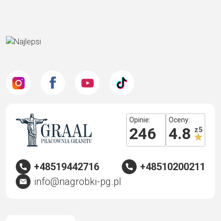
Opinie:
Oceny:
246
4.8
z 5
+48519442716
+48510200211
info@nagrobki-pg.pl