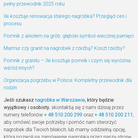
pełny przewodnik 2025 roku
Ile kosztuje renowacja starego nagrobka? Przegląd cen i
procesu
Pomnik z aniołem na grób: głęboki symbol wiecznej pamięci
Marmur czy granit na nagrobek z rzeźbą? Koszt rzeźby?
Pomnik z granitu — Ile kosztuje pomnik i czym się wyróżnia
wśród innych?
Organizacja pogrzebu w Polsce: Kompletny przewodnik dla
rodzin
Jeśli szukasz
nagrobka w Warszawie
, który będzie
wyjątkowy i osobisty
, skontaktuj się z nami dzisiaj przez
numery telefonów
+ 48
510 200 299
oraz
+ 48
510 200 211
,
aby omówić swoje potrzeby i pomóc nam stworzyć
nagrobek dla Twoich bliskich; lub mamy oddzielną opcję,
która pozwoli na zamówienie nagrobka przez naszą stronę