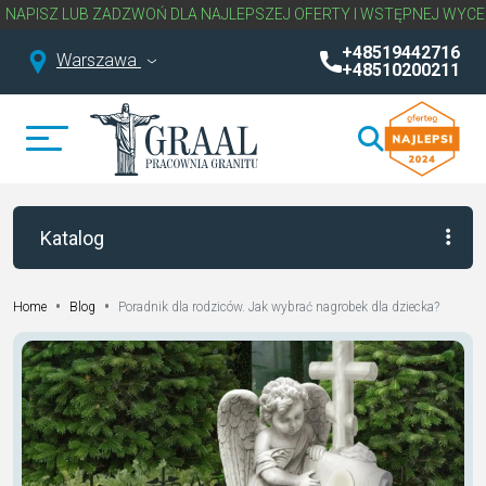
LUB ZADZWOŃ DLA NAJLEPSZEJ OFERTY I WSTĘPNEJ WYCENY NAGR
+48519442716
Warszawa
+48510200211
Katalog
•
•
Poradnik dla rodziców. Jak wybrać nagrobek dla dziecka?
Home
Blog