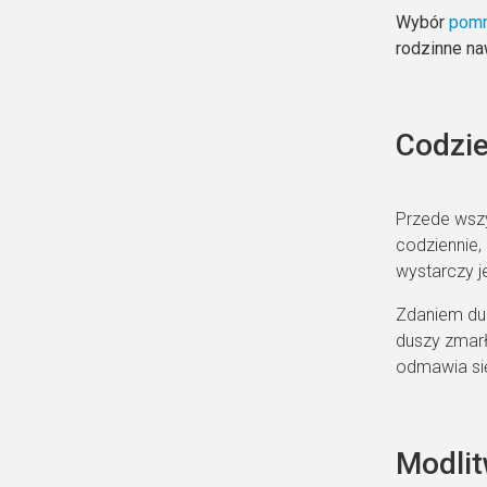
Wybór
pomn
rodzinne na
Codzie
Przede wszy
codziennie,
wystarczy j
Zdaniem duc
duszy zmarł
odmawia się
Modli