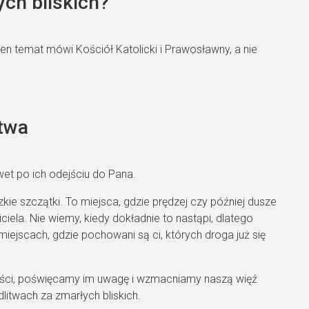
ch bliskich?
en temat mówi Kościół Katolicki i Prawosławny, a nie
itwa
awet po ich odejściu do Pana.
ie szczątki. To miejsca, gdzie prędzej czy później dusze
la. Nie wiemy, kiedy dokładnie to nastąpi, dlatego
miejscach, gdzie pochowani są ci, których droga już się
ości, poświęcamy im uwagę i wzmacniamy naszą więź
itwach za zmarłych bliskich.