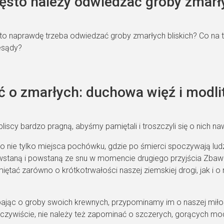
ęsto należy odwiedzać groby zmarły
sto naprawdę trzeba odwiedzać groby zmarłych bliskich? Co na t
esądy?
 o zmarłych: duchowa więź i modl
bliscy bardzo pragną, abyśmy pamiętali i troszczyli się o nich n
 nie tylko miejsca pochówku, gdzie po śmierci spoczywają ludzk
taną i powstaną ze snu w momencie drugiego przyjścia Zbawicie
ętać zarówno o krótkotrwałości naszej ziemskiej drogi, jak i o 
bając o groby swoich krewnych, przypominamy im o naszej mił
zywiście, nie należy też zapominać o szczerych, gorących modl