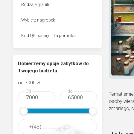
Rodzaje granitu
Wybierz nagrobek
Kod QR pamięci dla pomnika
Dobierzemy opcje zabytków do
Twojego budżetu
od
7000
zł
Od
do
Temat śmier
osoby wierz
zmarłego, 