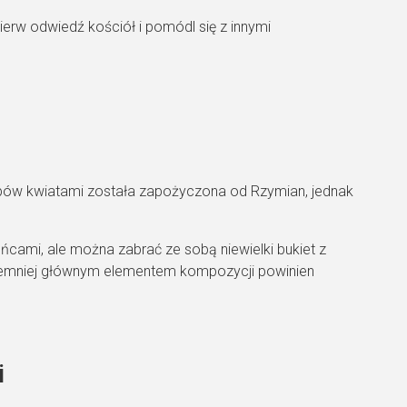
erw odwiedź kościół i pomódl się z innymi
obów kwiatami została zapożyczona od Rzymian, jednak
ńcami, ale można zabrać ze sobą niewielki bukiet z
Niemniej głównym elementem kompozycji powinien
i