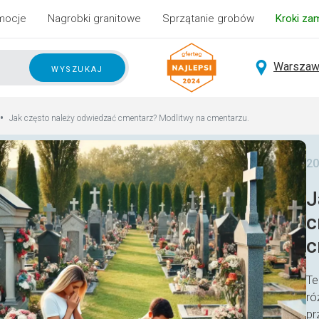
mocje
Nagrobki granitowe
Sprzątanie grobów
Kroki za
Warszaw
wyszukaj
•
Jak często należy odwiedzać cmentarz? Modlitwy na cmentarzu.
20
J
c
c
Te
ró
pr