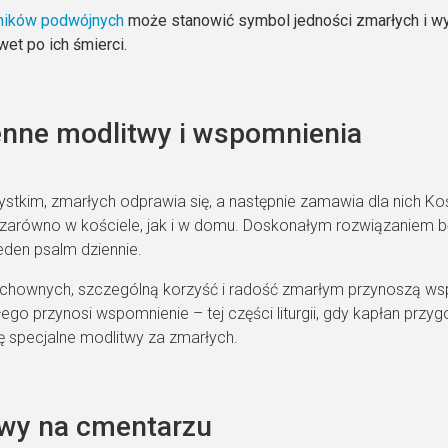
ików podwójnych
może stanowić symbol jedności zmarłych i wy
wet po ich śmierci.
nne modlitwy i wspomnienia
stkim, zmarłych odprawia się, a następnie zamawia dla nich Ko
 zarówno w kościele, jak i w domu. Doskonałym rozwiązaniem będ
eden psalm dziennie.
hownych, szczególną korzyść i radość zmarłym przynoszą wspo
ego przynosi wspomnienie – tej części liturgii, gdy kapłan pr
 specjalne modlitwy za zmarłych.
twy na cmentarzu