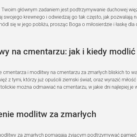
e Twoim głównym zadaniem jest podtrzymywanie duchowej więzi
j swojego krewnego i odwiedzaj go tak często, jak pozwalają 
ódl się w jego pobliżu, prosząc Boga o miłosierdzie i łaskę dla d
wy na cmentarzu: jak i kiedy modlić
 cmentarza i modlitwy na cmentarzu za zmarłych bliskich to 
ęź z tymi, którzy już opuścili ziemski świat, oraz wyrazić miłoś
olickie można odmawiać na cmentarzu, w jakie dni najlepiej je wz
nie modlitw za zmarłych
modlitwy za zmarłych pomagają żyjącym podtrzymywać pamięć o b