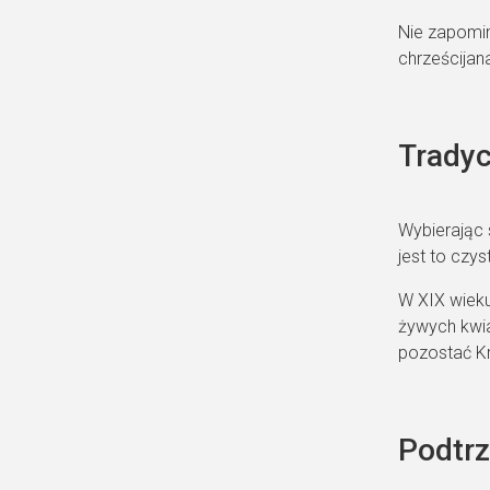
Nie zapomin
chrześcijan
Tradyc
Wybierając 
jest to czy
W XIX wieku
żywych kwia
pozostać Kr
Podtrz