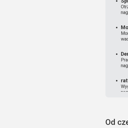
Sp
Otr
nag
Mo
Mon
wad
De
Pra
nag
ra
Wyg
nag
Od cz