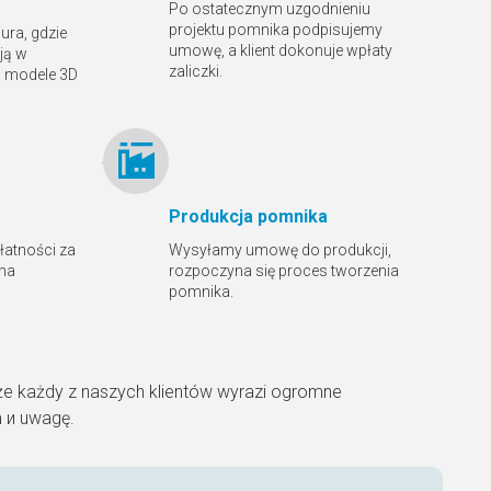
Po ostatecznym uzgodnieniu
projektu pomnika podpisujemy
ura, gdzie
umowę, a klient dokonuje wpłaty
ją w
zaliczki.
ą modele 3D
Produkcja pomnika
płatności za
Wysyłamy umowę do produkcji,
 na
rozpoczyna się proces tworzenia
pomnika.
że każdy z naszych klientów wyrazi ogromne
m и uwagę.