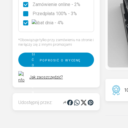
Zamówienie online - 2%
Rodzaje granitu
Przedpłata 100% - 3%
Wybierz nagrobek
Rabat dnia - 4%
Kod QR pamięci dla pomnika
*Obowiązuje tylko przy zamówieniu na stronie i
nie łączy się z innymi promocjami
poprosić o wycenę
Jak zaoszczędzić?
10
Udostępnij przez: