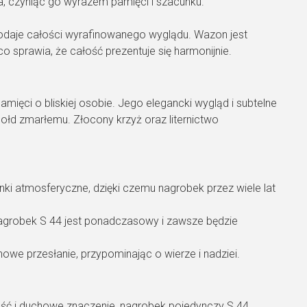
, czyniąc go wyrazem pamięci i szacunku.
 dodaje całości wyrafinowanego wyglądu. Wazon jest
 sprawia, że całość prezentuje się harmonijnie.
amięci o bliskiej osobie. Jego elegancki wygląd i subtelne
hołd zmarłemu. Złocony krzyż oraz liternictwo
nki atmosferyczne, dzięki czemu nagrobek przez wiele lat
nagrobek S 44 jest ponadczasowy i zawsze będzie
chowe przesłanie, przypominając o wierze i nadziei.
łość i duchowe znaczenie, nagrobek pojedynczy S 44