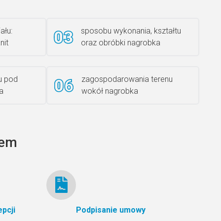
ału:
sposobu wykonania, kształtu
nit
oraz obróbki nagrobka
Rzeźba ANZK-60-BR-L
u pod
zagospodarowania terenu
a
wokół nagrobka
Ławka granitowa LG 12
tem
pcji
Podpisanie umowy