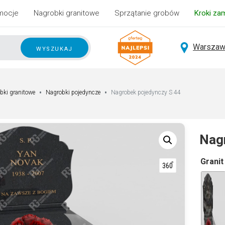
mocje
Nagrobki granitowe
Sprzątanie grobów
Kroki za
Warszaw
wyszukaj
bki granitowe
Nagrobki pojedyncze
Nagrobek pojedynczy S 44
Nag
A
Granit
lt
e
r
n
a