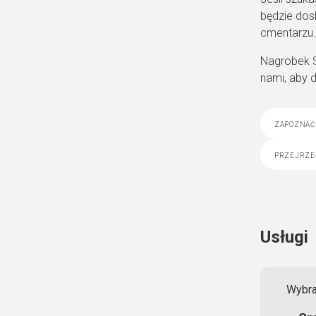
będzie dos
cmentarzu.
Nagrobek S
nami, aby 
zapoznać 
przejrze
Usługi
Wybra