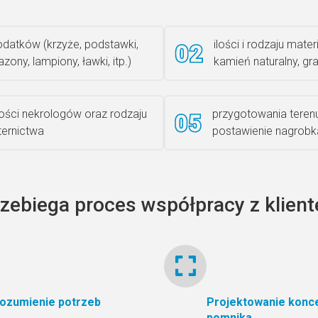
datków (krzyże, podstawki,
ilości i rodzaju materi
zony, lampiony, ławki, itp.)
kamień naturalny, gra
lości nekrologów oraz rodzaju
przygotowania teren
iternictwa
postawienie nagrobk
rzebiega proces współpracy z klien
ozumienie potrzeb
Projektowanie konce
pomnika