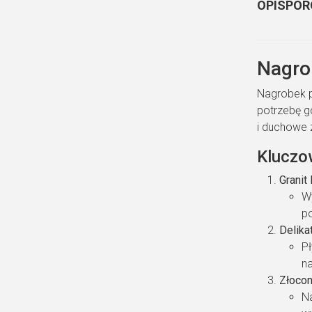
OPIS
POR
Nagro
Nagrobek p
potrzebę go
i duchowe 
Kluczo
Granit
W
p
Delika
Pł
na
Złocon
Na