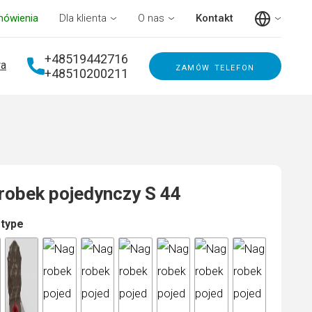
mówienia
Dla klienta
O nas
Kontakt
+48519442716
a
zamów telefon
+48510200211
robek pojedynczy S 44
 type