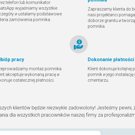
zez telefon lub komunikator
atsApp wyjaśniamy wszystkie
Zapraszamy klienta do bi
czegóły и ustalamy podstawowe
nasi projektanci pomaga
yteria zamówienia pomnika.
doborze granitu и tworz
pomnika.
bióр pracy
Dokonanie płatności
zeprowadzamy montaż pomnika.
Klient dokonuje kolejnej 
ient akceptuje wykonaną pracę и
pomnik и jego instalację
konuje ostatecznej płatności.
cmentarzu.
szych klientów będzie niezwykle zadowolony! Jesteśmy pewni, 
nia dla wszystkich pracowników naszej firmy za profesjonaliz