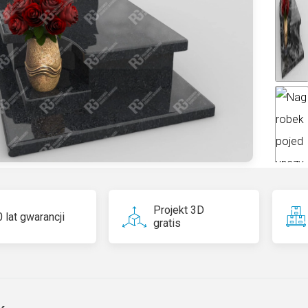
ti
v
e
:
Projekt 3D
 lat gwarancji
gratis