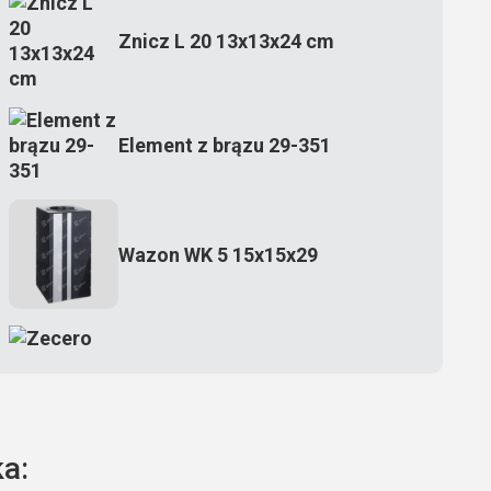
Znicz L 20 13x13x24 cm
Element z brązu 29-351
Wazon WK 5 15x15x29
Zecero jaskółka 3150
a:
Książka 2