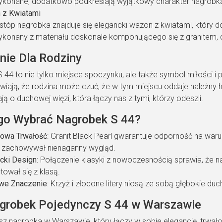
ykonane, dodatkowo podkreślają wyjątkowy charakter nagrobka
 z Kwiatami
stóp nagrobka znajduje się elegancki wazon z kwiatami, który
konany z materiału doskonale komponującego się z granitem, co
nie Dla Rodziny
44 to nie tylko miejsce spoczynku, ale także symbol miłości i p
awiają, że rodzina może czuć, że w tym miejscu oddaje należny 
ą o duchowej więzi, która łączy nas z tymi, którzy odeszli.
go Wybrać Nagrobek S 44?
kowa Trwałość
: Granit Black Pearl gwarantuje odporność na waru
 zachowywał nienaganny wygląd.
cki Design
: Połączenie klasyki z nowoczesnością sprawia, że 
tował się z klasą.
we Znaczenie
: Krzyż i złocone litery niosą ze sobą głębokie du
grobek Pojedynczy S 44 w Warszawie
asz nagrobka w Warszawie, który łączy w sobie elegancję, trwa