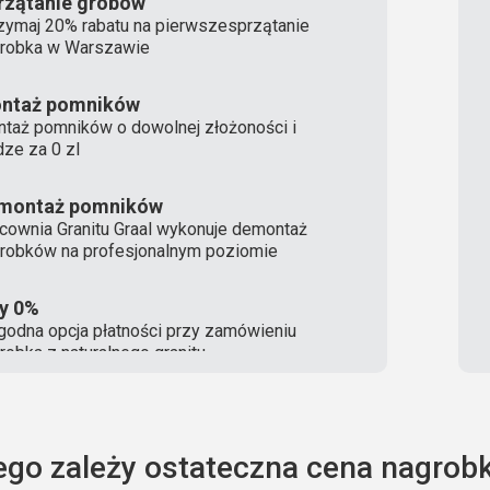
rzątanie grobów
zymaj 20% rabatu na pierwszesprzątanie
robka w Warszawie
ntaż pomników
taż pomników o dowolnej złożoności i
ze za 0 zl
montaż pomników
cownia Granitu Graal wykonuje demontaż
robków na profesjonalnym poziomie
ty 0%
odna opcja płatności przy zamówieniu
robka z naturalnego granitu
ego zależy ostateczna cena nagrobk