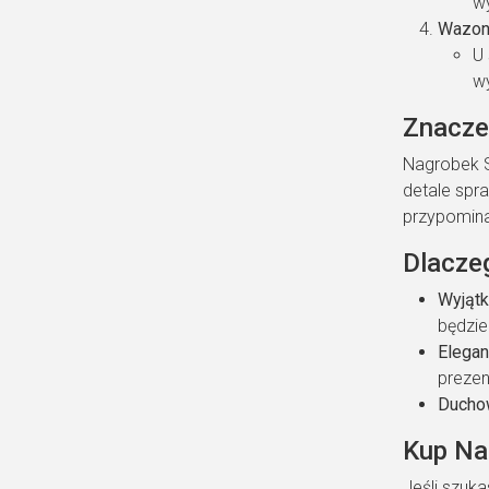
w
Wazon
U 
wy
Znacze
Nagrobek S 
detale spr
przypominaj
Dlacze
Wyjąt
będzie
Elegan
prezen
Ducho
Kup Na
Jeśli szuk