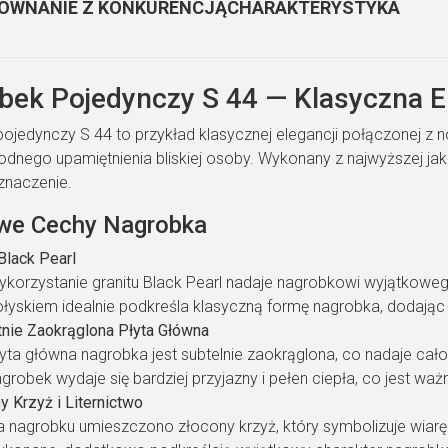
ÓWNANIE Z KONKURENCJĄ
CHARAKTERYSTYKA
bek Pojedynczy S 44 — Klasyczna E
ojedynczy S 44 to przykład klasycznej elegancji połączonej z 
dnego upamiętnienia bliskiej osoby. Wykonany z najwyższej jako
znaczenie.
we Cechy Nagrobka
 Black Pearl
ykorzystanie granitu Black Pearl nadaje nagrobkowi wyjątkowe
ołyskiem idealnie podkreśla klasyczną formę nagrobka, dodają
tnie Zaokrąglona Płyta Główna
yta główna nagrobka jest subtelnie zaokrąglona, co nadaje całoś
grobek wydaje się bardziej przyjazny i pełen ciepła, co jest waż
y Krzyż i Liternictwo
 nagrobku umieszczono złocony krzyż, który symbolizuje wiarę i 