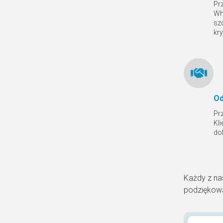
Pr
Wh
sz
kr
Od
Pr
Kl
do
Każdy z na
podziękowa