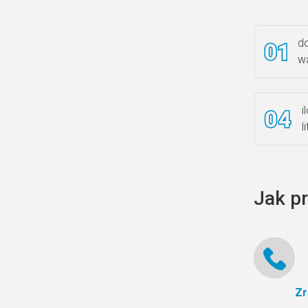
do
wa
i
l
Jak p
Zr