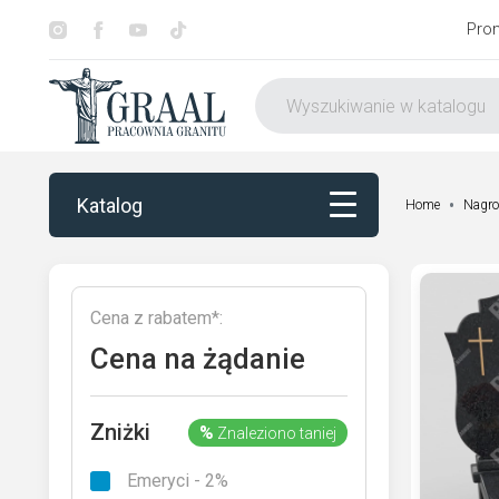
Pro
Katalog
Home
Nagro
Katalog
Cena z rabatem*:
Dekorowanie
Cena na żądanie
Otoczenie nagrobka
Zniżki
%
Znaleziono taniej
Usługi
Emeryci - 2%