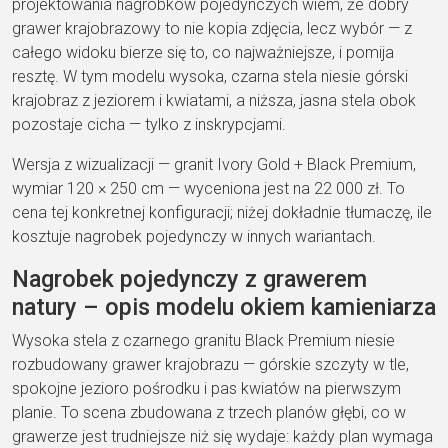
projektowania nagrobków pojedynczych wiem, że dobry
grawer krajobrazowy to nie kopia zdjęcia, lecz wybór — z
całego widoku bierze się to, co najważniejsze, i pomija
resztę. W tym modelu wysoka, czarna stela niesie górski
krajobraz z jeziorem i kwiatami, a niższa, jasna stela obok
pozostaje cicha — tylko z inskrypcjami.
Wersja z wizualizacji — granit Ivory Gold + Black Premium,
wymiar 120 × 250 cm — wyceniona jest na 22 000 zł. To
cena tej konkretnej konfiguracji; niżej dokładnie tłumaczę, ile
kosztuje nagrobek pojedynczy w innych wariantach.
Nagrobek pojedynczy z grawerem
natury – opis modelu okiem kamieniarza
Wysoka stela z czarnego granitu Black Premium niesie
rozbudowany grawer krajobrazu — górskie szczyty w tle,
spokojne jezioro pośrodku i pas kwiatów na pierwszym
planie. To scena zbudowana z trzech planów głębi, co w
grawerze jest trudniejsze niż się wydaje: każdy plan wymaga