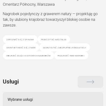
Cmentarz Północny, Warszawa
Nagrobek pojedynczy z grawerem natury — projektuję go
tak, by ulubiony krajobraz towarzyszył bliskiej osobie na
zawsze.
zapoznać się z opiniami
przeczytać nasz blog
skontaktować się z nami
skorzystać z bezpłatnej konsultacji
obejrzeć zdjęcia gotowych nagrobków
przejrzeć inne nagrobki
Usługi
Wybrane usługi