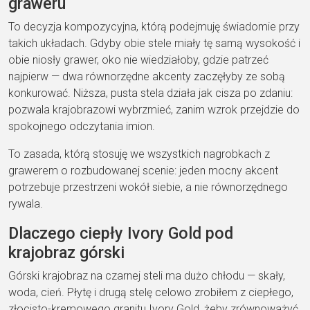
graweru
To decyzja kompozycyjna, którą podejmuję świadomie przy
takich układach. Gdyby obie stele miały tę samą wysokość i
obie niosły grawer, oko nie wiedziałoby, gdzie patrzeć
najpierw — dwa równorzędne akcenty zaczęłyby ze sobą
konkurować. Niższa, pusta stela działa jak cisza po zdaniu:
pozwala krajobrazowi wybrzmieć, zanim wzrok przejdzie do
spokojnego odczytania imion.
To zasada, którą stosuję we wszystkich nagrobkach z
grawerem o rozbudowanej scenie: jeden mocny akcent
potrzebuje przestrzeni wokół siebie, a nie równorzędnego
rywala.
Dlaczego ciepły Ivory Gold pod
krajobraz górski
Górski krajobraz na czarnej steli ma dużo chłodu — skały,
woda, cień. Płytę i drugą stelę celowo zrobiłem z ciepłego,
złocisto-kremowego granitu Ivory Gold, żeby zrównoważyć