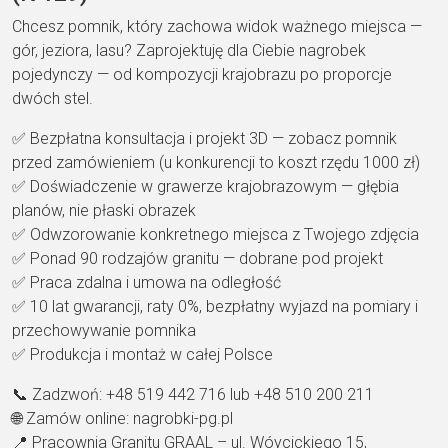
Chcesz pomnik, który zachowa widok ważnego miejsca —
gór, jeziora, lasu? Zaprojektuję dla Ciebie nagrobek
pojedynczy — od kompozycji krajobrazu po proporcje
dwóch stel.
✅ Bezpłatna konsultacja i projekt 3D — zobacz pomnik
przed zamówieniem (u konkurencji to koszt rzędu 1000 zł)
✅ Doświadczenie w grawerze krajobrazowym — głębia
planów, nie płaski obrazek
✅ Odwzorowanie konkretnego miejsca z Twojego zdjęcia
✅ Ponad 90 rodzajów granitu — dobrane pod projekt
✅ Praca zdalna i umowa na odległość
✅ 10 lat gwarancji, raty 0%, bezpłatny wyjazd na pomiary i
przechowywanie pomnika
✅ Produkcja i montaż w całej Polsce
📞 Zadzwoń: +48 519 442 716 lub +48 510 200 211
🌐 Zamów online: nagrobki-pg.pl
📍 Pracownia Granitu GRAAL – ul. Wóycickiego 15,