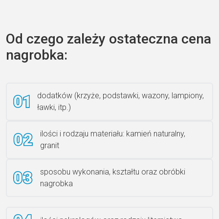
Zecero jaskółka 3150
Od czego zależy ostateczna cena
nagrobka:
Książka 2
dodatków (krzyże, podstawki, wazony, lampiony,
ławki, itp.)
Rzeźba ANZK-60-BR-L
ilości i rodzaju materiału: kamień naturalny,
granit
sposobu wykonania, kształtu oraz obróbki
Ławka granitowa LG 12
nagrobka