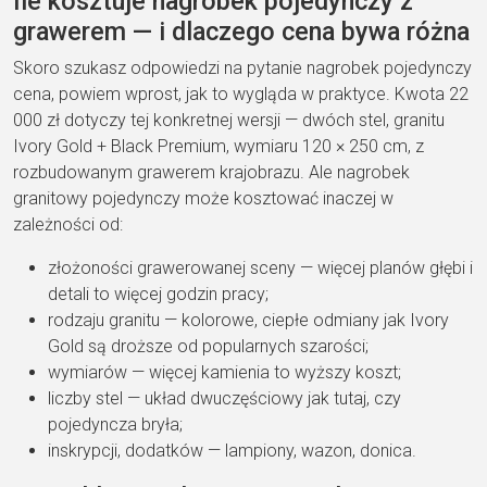
Ile kosztuje nagrobek pojedynczy z
grawerem — i dlaczego cena bywa różna
Skoro szukasz odpowiedzi na pytanie nagrobek pojedynczy
cena, powiem wprost, jak to wygląda w praktyce. Kwota 22
000 zł dotyczy tej konkretnej wersji — dwóch stel, granitu
Ivory Gold + Black Premium, wymiaru 120 × 250 cm, z
rozbudowanym grawerem krajobrazu. Ale nagrobek
granitowy pojedynczy może kosztować inaczej w
zależności od:
złożoności grawerowanej sceny — więcej planów głębi i
detali to więcej godzin pracy;
rodzaju granitu — kolorowe, ciepłe odmiany jak Ivory
Gold są droższe od popularnych szarości;
wymiarów — więcej kamienia to wyższy koszt;
liczby stel — układ dwuczęściowy jak tutaj, czy
pojedyncza bryła;
inskrypcji, dodatków — lampiony, wazon, donica.