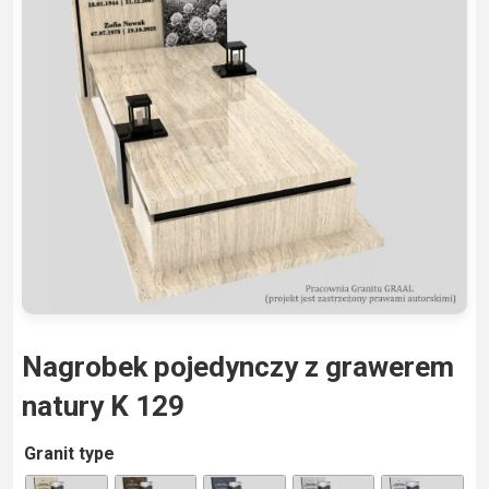
Nagrobek pojedynczy z grawerem
natury K 129
A
Granit type
lt