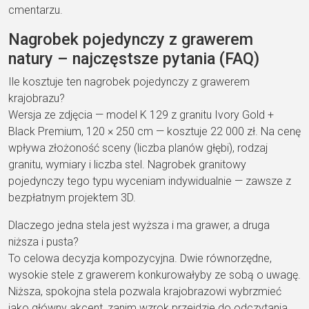
cmentarzu.
Nagrobek pojedynczy z grawerem
natury – najczęstsze pytania (FAQ)
Ile kosztuje ten nagrobek pojedynczy z grawerem
krajobrazu?
Wersja ze zdjęcia — model K 129 z granitu Ivory Gold +
Black Premium, 120 × 250 cm — kosztuje 22 000 zł. Na cenę
wpływa złożoność sceny (liczba planów głębi), rodzaj
granitu, wymiary i liczba stel. Nagrobek granitowy
pojedynczy tego typu wyceniam indywidualnie — zawsze z
bezpłatnym projektem 3D.
Dlaczego jedna stela jest wyższa i ma grawer, a druga
niższa i pusta?
To celowa decyzja kompozycyjna. Dwie równorzędne,
wysokie stele z grawerem konkurowałyby ze sobą o uwagę.
Niższa, spokojna stela pozwala krajobrazowi wybrzmieć
jako główny akcent, zanim wzrok przejdzie do odczytania