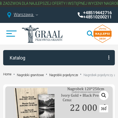
DLA NAJLEPSZEJ OFERTY I WSTĘPNEJ WYCENY NAGROBKA.
NAPISZ 
+48519442716
Warszawa
+48510200211
Katalog
Home
Nagrobki granitowe
Nagrobki pojedyncze
Nagrobek pojedynczy z 