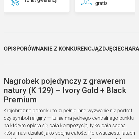
10 lat gwarancji
gratis
OPIS
PORÓWNANIE Z KONKURENCJĄ
ZDJĘCIE
CHARA
Nagrobek pojedynczy z grawerem
natury (K 129) – Ivory Gold + Black
Premium
Krajobraz na pomniku to zupełnie inne wyzwanie niż portret
czy symbol religijny — tu nie ma jednego centralnego punktu,
na którym opiera się cała kompozycja, tylko cała scena,
która musi działać jako spójna całość. Po dwudziestu latach