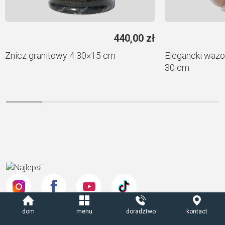
440,00
zł
Znicz granitowy 4 30×15 cm
Elegancki wazo
30 cm
dom
menu
doradztwo
kontact
Opinie:
Oceny: