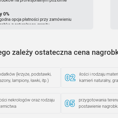
robków na profesjonalnym poziomie
ty 0%
odna opcja płatności przy zamówieniu
robka z naturalnego granitu
ego zależy ostateczna cena nagrobk
datków (krzyże, podstawki,
ilości i rodzaju materi
zony, lampiony, ławki, itp.)
kamień naturalny, gra
lości nekrologów oraz rodzaju
przygotowania teren
iternictwa
postawienie nagrobk