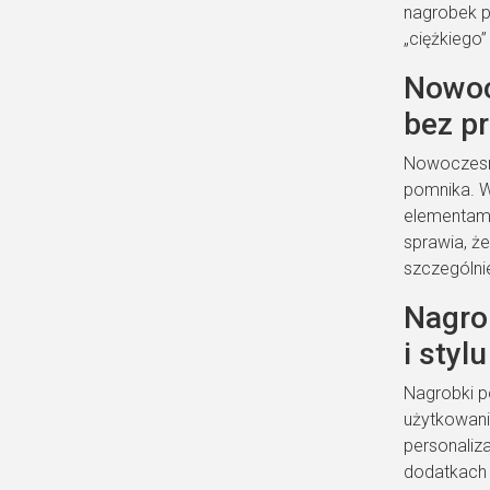
nagrobek p
„ciężkiego”
Nowoc
bez p
Nowoczesne
pomnika. W
elementami
sprawia, że
szczególni
Nagro
i styl
Nagrobki p
użytkowani
personaliza
dodatkach 