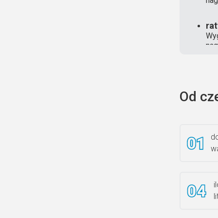
nag
ra
Wyg
nag
Od cz
do
wa
i
l