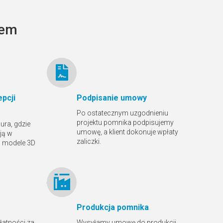
tem
pcji
Podpisanie umowy
Po ostatecznym uzgodnieniu
projektu pomnika podpisujemy
ura, gdzie
umowę, a klient dokonuje wpłaty
ją w
zaliczki.
ą modele 3D
Produkcja pomnika
płatności za
Wysyłamy umowę do produkcji,