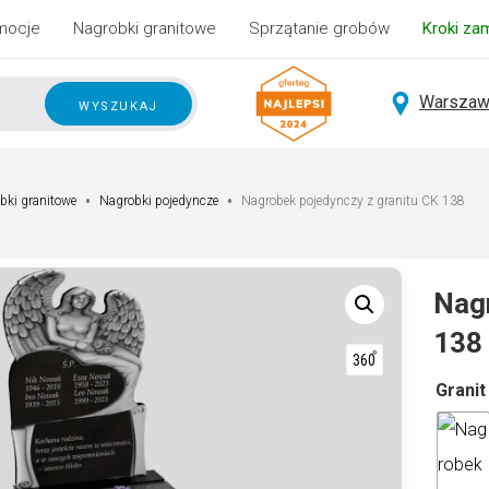
mocje
Nagrobki granitowe
Sprzątanie grobów
Kroki za
Warszaw
wyszukaj
bki granitowe
Nagrobki pojedyncze
Nagrobek pojedynczy z granitu CK 138
Nagr
138
A
Granit
lt
e
r