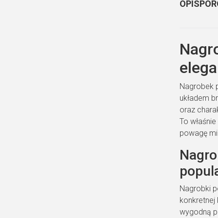
OPIS
POR
Nagro
elega
Nagrobek p
układem br
oraz charak
To właśnie
powagę mie
Nagro
popul
Nagrobki p
konkretnej
wygodną pr