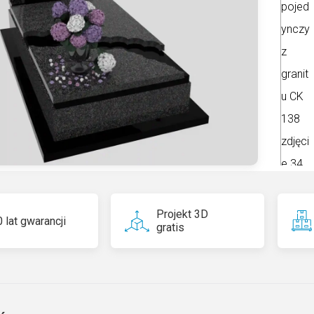
n
a
ti
v
e
:
Projekt 3D
 lat gwarancji
gratis