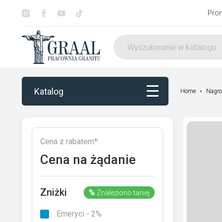
Pro
Katalog
Home
Nagro
Katalog
Cena z rabatem*:
Dekorowanie
Cena na żądanie
Otoczenie nagrobka
Zniżki
%
Znaleziono taniej
Usługi
Emeryci - 2%