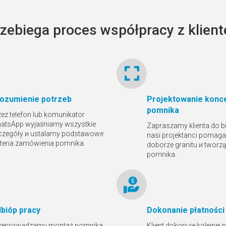
rzebiega proces współpracy z klien
ozumienie potrzeb
Projektowanie konce
pomnika
zez telefon lub komunikator
atsApp wyjaśniamy wszystkie
Zapraszamy klienta do bi
czegóły и ustalamy podstawowe
nasi projektanci pomaga
yteria zamówienia pomnika.
doborze granitu и tworz
pomnika.
bióр pracy
Dokonanie płatności
zeprowadzamy montaż pomnika.
Klient dokonuje kolejnej 