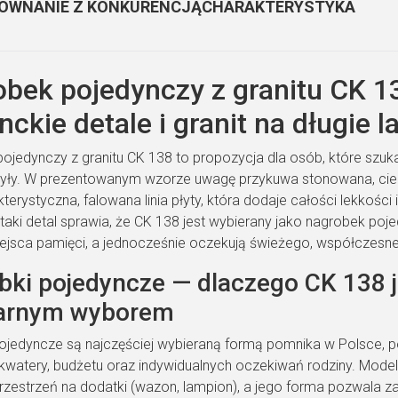
ÓWNANIE Z KONKURENCJĄ
CHARAKTERYSTYKA
bek pojedynczy z granitu CK 
nckie detale i granit na długie l
ojedynczy z granitu CK 138 to propozycja dla osób, które sz
yły. W prezentowanym wzorze uwagę przykuwa stonowana, ciemn
terystyczna, falowana linia płyty, która dodaje całości lekkości
 taki detal sprawia, że CK 138 jest wybierany jako nagrobek po
jsca pamięci, a jednocześnie oczekują świeżego, współczesn
bki pojedyncze — dlaczego CK 138 j
arnym wyborem
ojedyncze są najczęściej wybieraną formą pomnika w Polsce, 
 kwatery, budżetu oraz indywidualnych oczekiwań rodziny. Model
zestrzeń na dodatki (wazon, lampion), a jego forma pozwala za