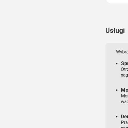
Usługi
Wybra
Sp
Otr
nag
Mo
Mon
wad
De
Pra