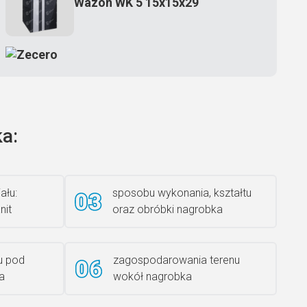
Wazon WK 5 15x15x29
Zecero jaskółka 3150
a:
Książka 2
ału:
sposobu wykonania, kształtu
nit
oraz obróbki nagrobka
Rzeźba ANZK-60-BR-L
u pod
zagospodarowania terenu
a
wokół nagrobka
Ławka granitowa LG 12