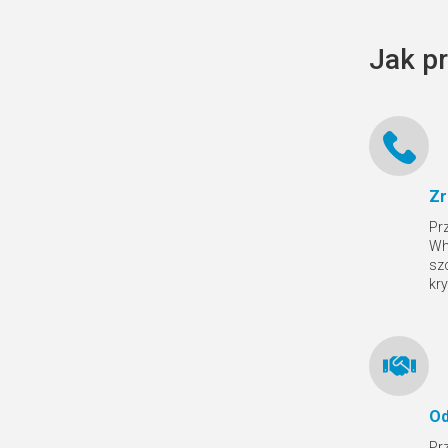
Jak p
Zr
Pr
Wh
sz
kr
Od
Pr