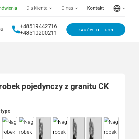
mówienia
Dla klienta
O nas
Kontakt
+48519442716
a
zamów telefon
+48510200211
obek pojedynczy z granitu CK
 type