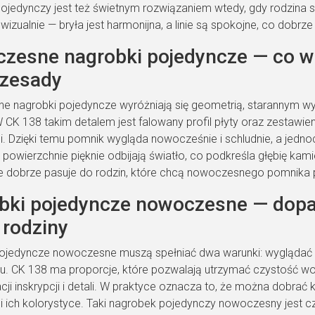
ojedynczy jest też świetnym rozwiązaniem wtedy, gdy rodzina s
 wizualnie — bryła jest harmonijna, a linie są spokojne, co dob
zesne nagrobki pojedyncze — co w 
rzesady
 nagrobki pojedyncze wyróżniają się geometrią, starannym wy
 CK 138 takim detalem jest falowany profil płyty oraz zestawie
. Dzięki temu pomnik wygląda nowocześnie i schludnie, a jedn
 powierzchnie pięknie odbijają światło, co podkreśla głębię kam
e dobrze pasuje do rodzin, które chcą nowoczesnego pomnika p
bki pojedyncze nowoczesne — dopa
u rodziny
ojedyncze nowoczesne muszą spełniać dwa warunki: wyglądać e
u. CK 138 ma proporcje, które pozwalają utrzymać czystość wo
cji inskrypcji i detali. W praktyce oznacza to, że można dobrać 
i ich kolorystyce. Taki nagrobek pojedynczy nowoczesny jest c