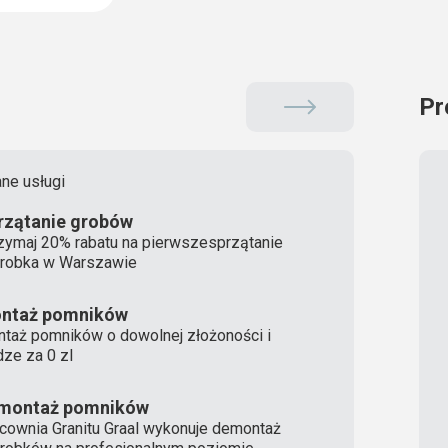
Pr
ne usługi
rzątanie grobów
zymaj 20% rabatu na pierwszesprzątanie
robka w Warszawie
ntaż pomników
taż pomników o dowolnej złożoności i
ze za 0 zl
montaż pomników
cownia Granitu Graal wykonuje demontaż