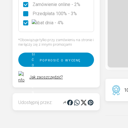
Zamówienie online - 2%
Rodzaje granitu
Przedpłata 100% - 3%
Wybierz nagrobek
Rabat dnia - 4%
Kod QR pamięci dla pomnika
*Obowiązuje tylko przy zamówieniu na stronie i
nie łączy się z innymi promocjami
poprosić o wycenę
Jak zaoszczędzić?
10
Udostępnij przez: