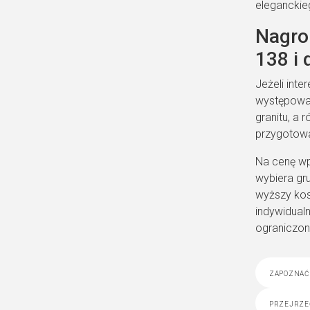
eleganckie
Nagro
138 i
Jeżeli int
występować
granitu, a
przygotować
Na cenę wp
wybiera gr
wyższy kos
indywidualn
ograniczon
zapoznać 
przejrze