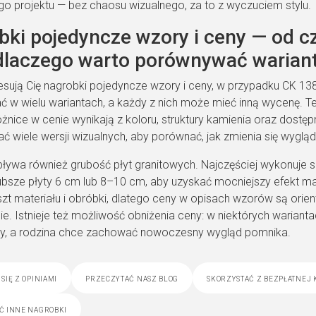
go projektu — bez chaosu wizualnego, za to z wyczuciem stylu.
bki pojedyncze wzory i ceny — od c
 dlaczego warto porównywać warian
eresują Cię nagrobki pojedyncze wzory i ceny, w przypadku CK 13
 w wielu wariantach, a każdy z nich może mieć inną wycenę. 
 różnice w cenie wynikają z koloru, struktury kamienia oraz do
 wiele wersji wizualnych, aby porównać, jak zmienia się wygląd
ływa również grubość płyt granitowych. Najczęściej wykonuje si
ubsze płyty 6 cm lub 8–10 cm, aby uzyskać mocniejszy efekt ma
zt materiału i obróbki, dlatego ceny w opisach wzorów są orien
ie. Istnieje też możliwość obniżenia ceny: w niektórych wariant
y, a rodzina chce zachować nowoczesny wygląd pomnika.
się z opiniami
przeczytać nasz blog
skorzystać z bezpłatnej 
ć inne nagrobki