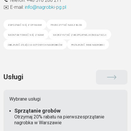
📞 Telefon: +48 510 200 211
✉️ E-mail:
info@nagrobki-pg.pl
zapoznać się z opiniami
przeczytać nasz blog
skontaktować się z nami
skorzystać z bezpłatnej konsultacji
obejrzeć zdjęcia gotowych nagrobków
przejrzeć inne nagrobki
Usługi
Wybrane usługi
Sprzątanie grobów
Otrzymaj 20% rabatu na pierwszesprzątanie
nagrobka w Warszawie