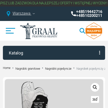
B ZADZWOŃ DLA NAJLEPSZEJ OFERTY I WSTĘPNEJ WYCENY NAGROB
+48519442716
Warszawa
+48510200211
Katalog
Home
Nagrobki granitowe
Nagrobki pojedyncze
Nagrobek pojedynczy z r