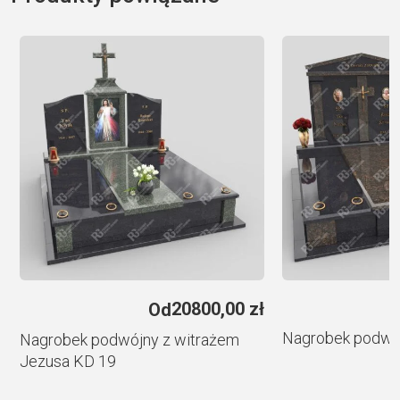
t
e
r
n
a
t
i
v
e
:
e
20800,00
zł
Od
Nagrobek podwó
Nagrobek podwójny z witrażem
Jezusa KD 19