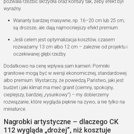
pozwala rzeźbić skrzydła oraz kontury tak, żeby efekt był
wyraźny.
Warianty bardziej masywne, np. 16–20 cm lub 25 cm,
są droższe, ale dają najmocniejszy efekt premium.
Jeśli celem jest optymalizacja kosztów, czasem
rozważamy 13 cm albo 12 cm – zależnie od projektu i
oczekiwanej głębi rzeźby.
Dodatkowo na cenę wpływa sam kamień: Pomniki
granitowe mogą być w wersji ekonomicznej, standardowej
albo premium. Wystarczy, że powiedzą Państwo, jaki jest
budżet i jaki klimat ma mieć granit (ciemny, spokojny,
cieplejszy, bardziej „rysunkowy”) – my dobierzemy
rozwiązanie, które wygląda pięknie na żywo, a nie tylko na
miniaturce.
Nagrobki artystyczne – dlaczego CK
112 wygląda „drożej”, niż kosztuje