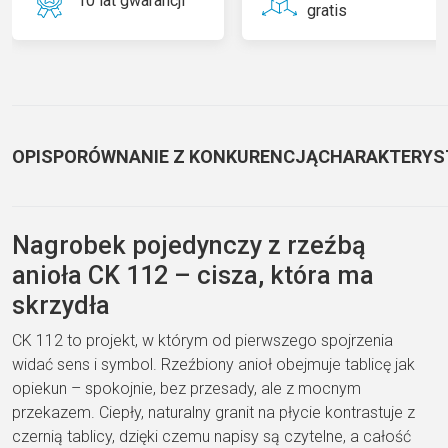
10 lat gwarancji
gratis
OPIS
PORÓWNANIE Z KONKURENCJĄ
CHARAKTERYS
Nagrobek pojedynczy z rzeźbą
anioła CK 112 – cisza, która ma
skrzydła
CK 112 to projekt, w którym od pierwszego spojrzenia
widać sens i symbol. Rzeźbiony anioł obejmuje tablicę jak
opiekun – spokojnie, bez przesady, ale z mocnym
przekazem. Ciepły, naturalny granit na płycie kontrastuje z
czernią tablicy, dzięki czemu napisy są czytelne, a całość