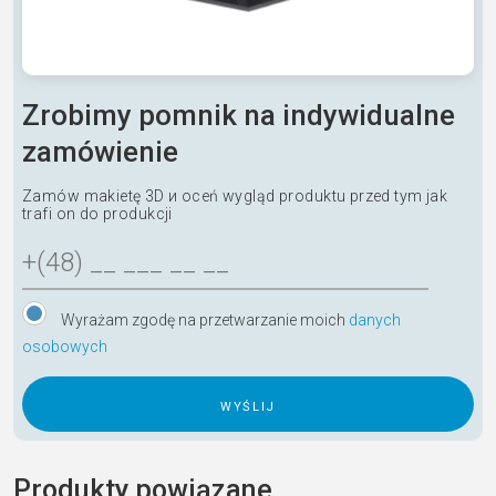
Zrobimy pomnik na indywidualne
zamówienie
Zamów makietę 3D и oceń wygląd produktu przed tym jak
trafi on do produkcji
Wyrażam zgodę na przetwarzanie moich
danych
osobowych
A
l
Produkty powiązane