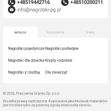
+48519442716
+48510200211
info@nagrobki-pg.pl
Katalog
Dla klienta
O nas
Nagrobki pojedyncze
Nagrobki podwójne
Nagrobki dla dziecka
Krypty rodzinne
Nagrobki z rzeźbą
Dla zwierząt
© 2026, Pracownia Granitu Sp. z.o.o
Wszelkie prawa zastrzeżone. Kopiowanie jakichkolwiek materiałów
jest możliwe tylko za pisemną zgodą właściciela serwisu.