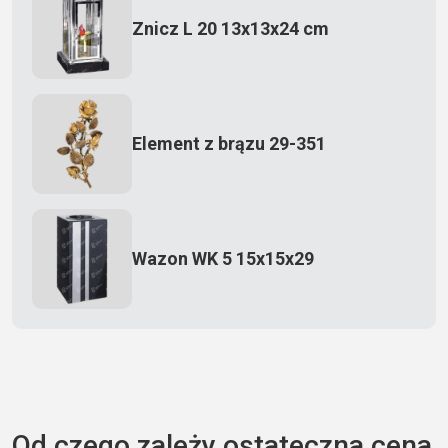
Znicz L 20 13x13x24 cm
Element z brązu 29-351
Wazon WK 5 15x15x29
Zecero jaskółka 3150
Od czego zależy ostateczna cena