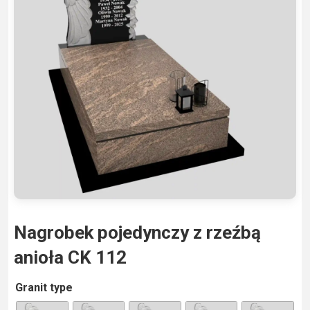
Nagrobek pojedynczy z rzeźbą
anioła CK 112
A
Granit type
lt