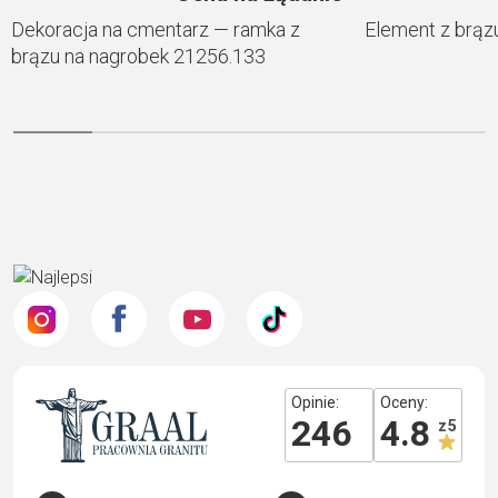
Dekoracja na cmentarz — ramka z
Element z brąz
brązu na nagrobek 21256.133
Opinie:
Oceny:
246
4.8
z 5