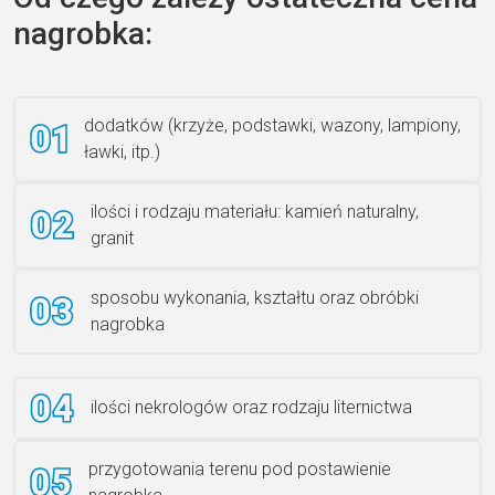
nagrobka:
Książka 2
dodatków (krzyże, podstawki, wazony, lampiony,
ławki, itp.)
Rzeźba ANZK-60-BR-L
ilości i rodzaju materiału: kamień naturalny,
granit
sposobu wykonania, kształtu oraz obróbki
Ławka granitowa LG 12
nagrobka
ilości nekrologów oraz rodzaju liternictwa
przygotowania terenu pod postawienie