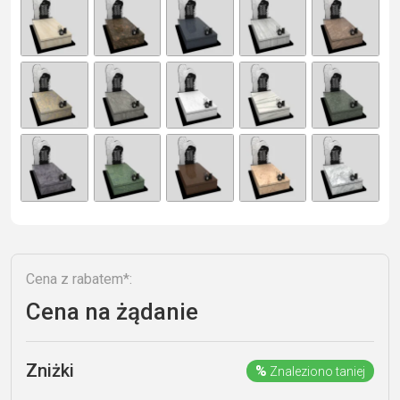
e
r
n
a
ti
v
e
:
Cena z rabatem*:
Cena na żądanie
Zniżki
%
Znaleziono taniej