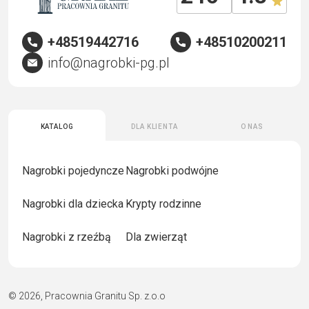
+48519442716
+48510200211
info@nagrobki-pg.pl
Katalog
Dla klienta
O nas
Nagrobki pojedyncze
Nagrobki podwójne
Nagrobki dla dziecka
Krypty rodzinne
Nagrobki z rzeźbą
Dla zwierząt
© 2026, Pracownia Granitu Sp. z.o.o