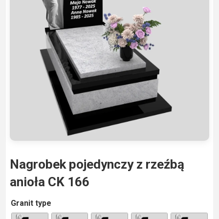
Nagrobek pojedynczy z rzeźbą
anioła CK 166
A
Granit type
lt