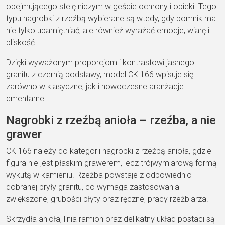
obejmującego stelę niczym w geście ochrony i opieki. Tego
typu nagrobki z rzeźbą wybierane są wtedy, gdy pomnik ma
nie tylko upamiętniać, ale również wyrażać emocje, wiarę i
bliskość.
Dzięki wyważonym proporcjom i kontrastowi jasnego
granitu z czernią podstawy, model CK 166 wpisuje się
zarówno w klasyczne, jak i nowoczesne aranżacje
cmentarne.
Nagrobki z rzeźbą anioła – rzeźba, a nie
grawer
CK 166 należy do kategorii nagrobki z rzeźbą anioła, gdzie
figura nie jest płaskim grawerem, lecz trójwymiarową formą
wykutą w kamieniu. Rzeźba powstaje z odpowiednio
dobranej bryły granitu, co wymaga zastosowania
zwiększonej grubości płyty oraz ręcznej pracy rzeźbiarza.
Skrzydła anioła, linia ramion oraz delikatny układ postaci są