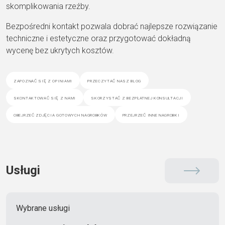
skomplikowania rzeźby.
Bezpośredni kontakt pozwala dobrać najlepsze rozwiązanie
techniczne i estetyczne oraz przygotować dokładną
wycenę bez ukrytych kosztów.
zapoznać się z opiniami
przeczytać nasz blog
skontaktować się z nami
skorzystać z bezpłatnej konsultacji
obejrzeć zdjęcia gotowych nagrobków
przejrzeć inne nagrobki
Usługi
Wybrane usługi