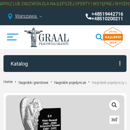
LUB ZADZWOŃ DLA NAJLEPSZEJ OFERTY I WSTĘPNEJ WYCENY NAGR
+48519442716
Warszawa
+48510200211
Katalog
Home
Nagrobki granitowe
Nagrobki pojedyncze
Nagrobek pojedynczy z r