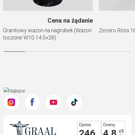
Cena na żądanie
Granitowy wazon na nagrobek (Wazon
Zecero Róża 1
toczone W10 14.5×28)
Opinie:
Oceny:
246
4.8
z 5