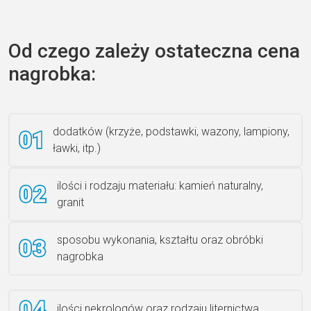
Zecero jaskółka 3150
Od czego zależy ostateczna cena
nagrobka:
Książka 2
dodatków (krzyże, podstawki, wazony, lampiony,
ławki, itp.)
Rzeźba ANZK-60-BR-L
ilości i rodzaju materiału: kamień naturalny,
granit
sposobu wykonania, kształtu oraz obróbki
Ławka granitowa LG 12
nagrobka
ilości nekrologów oraz rodzaju liternictwa