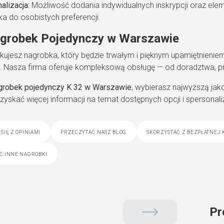
alizacja:
Możliwość dodania indywidualnych inskrypcji oraz el
a do osobistych preferencji.
grobek Pojedynczy w Warszawie
kujesz nagrobka, który będzie trwałym i pięknym upamiętnieniem
. Nasza firma oferuje kompleksową obsługę — od doradztwa, p
grobek pojedynczy K 32 w Warszawie
, wybierasz najwyższą jako
uzyskać więcej informacji na temat dostępnych opcji i sperson
się z opiniami
przeczytać nasz blog
skorzystać z bezpłatnej 
ć inne nagrobki
Pr