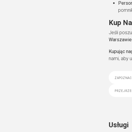
Person
pomnik
Kup Na
Jeśli poszu
Warszawie
Kupując na
nami, aby 
zapoznać 
przejrze
Usługi