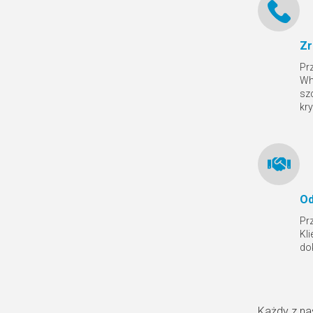
Zr
Pr
Wh
sz
kr
Od
Pr
Kl
do
Każdy z na