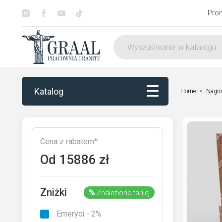
Pro
Katalog
Home
Nagro
Katalog
Cena z rabatem*:
Dekorowanie
Od
15886
zł
Otoczenie nagrobka
Zniżki
%
Znaleziono taniej
Usługi
Emeryci - 2%