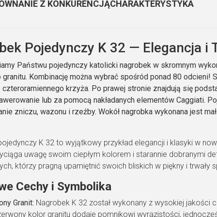
ÓWNANIE Z KONKURENCJĄ
CHARAKTERYSTYKA
bek Pojedynczy K 32 — Elegancja i 
amy Państwu pojedynczy katolicki nagrobek w skromnym wykon
o granitu. Kombinację można wybrać spośród ponad 80 odcieni! S
e czteroramiennego krzyża. Po prawej stronie znajdują się pod
awerowanie lub za pomocą nakładanych elementów Caggiati. Po
anie zniczu, wazonu i rzeźby. Wokół nagrobka wykonana jest ma
ojedynczy K 32 to wyjątkowy przykład elegancji i klasyki w n
yciąga uwagę swoim ciepłym kolorem i starannie dobranymi det
ych, którzy pragną upamiętnić swoich bliskich w piękny i trwały 
we Cechy i Symbolika
ny Granit:
Nagrobek K 32 został wykonany z wysokiej jakości cz
Czerwony kolor granitu dodaje pomnikowi wyrazistości, jednocześn