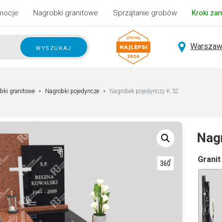
mocje
Nagrobki granitowe
Sprzątanie grobów
Kroki za
Warszaw
wyszukaj
bki granitowe
Nagrobki pojedyncze
Nagrobek pojedynczy K 32
Nag
A
Granit
lt
e
r
n
a