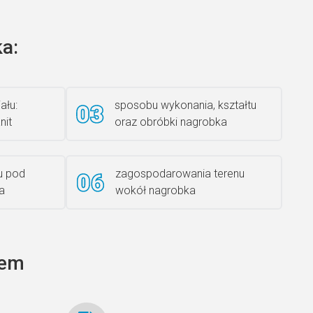
a:
Książka 2
ału:
sposobu wykonania, kształtu
nit
oraz obróbki nagrobka
Rzeźba ANZK-60-BR-L
u pod
zagospodarowania terenu
a
wokół nagrobka
Ławka granitowa LG 12
tem