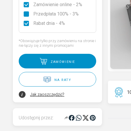
Zamówienie online - 2%
Rodzaje granitu
Przedpłata 100% - 3%
Wybierz nagrobek
Rabat dnia - 4%
Kod QR pamięci dla pomnika
*Obowiązuje tylko przy zamówieniu na stronie i
nie łączy się z innymi promocjami
zamówienie
na raty
10
Jak zaoszczędzić?
Udostępnij przez: