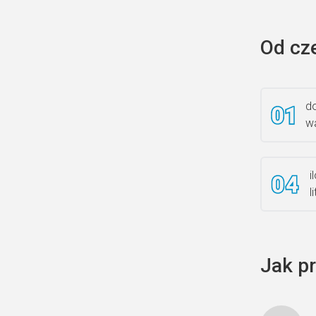
Od cz
do
wa
i
l
Jak p