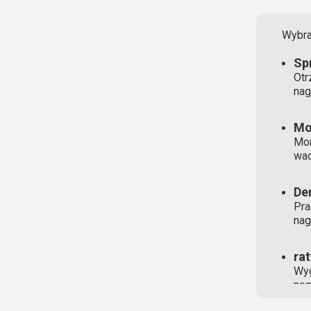
Wybra
Sp
Otr
nag
Mo
Mon
wad
De
Pra
nag
ra
Wyg
nag