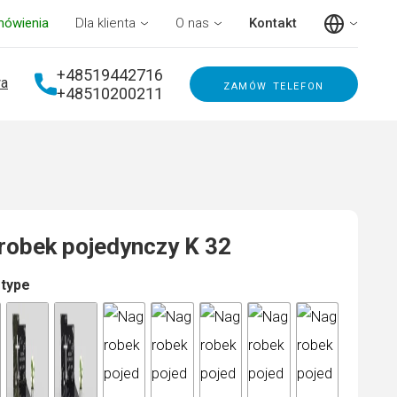
mówienia
Dla klienta
O nas
Kontakt
+48519442716
a
zamów telefon
+48510200211
robek pojedynczy K 32
 type