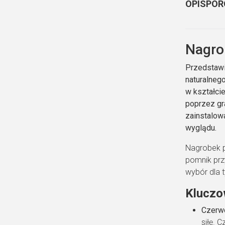
OPIS
POR
Nagro
Przedstawi
naturalneg
w kształci
poprzez gr
zainstalow
wyglądu.
Nagrobek p
pomnik prz
wybór dla t
Kluczo
Czerwo
siłę. 