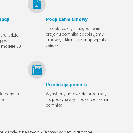
pcji
Podpisanie umowy
Po ostatecznym uzgodnieniu
projektu pomnika podpisujemy
ura, gdzie
umowę, a klient dokonuje wpłaty
ją w
zaliczki.
ą modele 3D
Produkcja pomnika
płatności za
Wysyłamy umowę do produkcji,
 na
rozpoczyna się proces tworzenia
pomnika.
że każdy z naszych klientów wyrazi ogromne