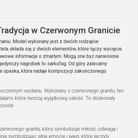
Tradycja w Czerwonym Granicie
aniu. Model wykonany jest z dwóch rodzajów
tela składa się z dwóch elementów, które łączy wycięcie
stawowe informacje o zmarłym. Mogą one być naniesione
jedynczy nagrobek to sarkofag. Od góry zalecamy
ła opaska, która nadaje kompozycji zakończonego
owoczesnym wydaniu. Wykonany z czerwonego granitu, ten
alami, które tworzą wyjątkową całość. To doskonały
sposób.
erwonego granitu, który symbolizuje miłość, odwagę i
ie symbolizując silne emocje i więzi, które łączyły