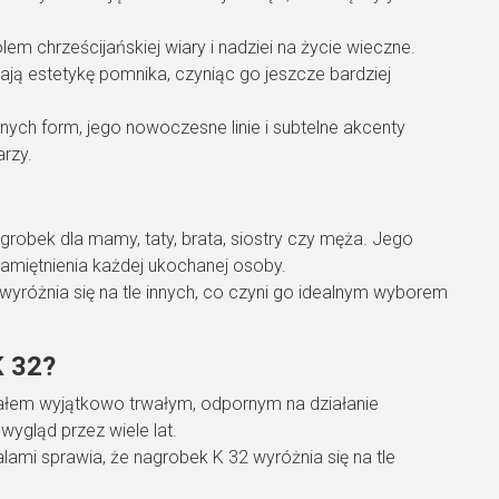
m chrześcijańskiej wiary i nadziei na życie wieczne.
ają estetykę pomnika, czyniąc go jeszcze bardziej
ych form, jego nowoczesne linie i subtelne akcenty
rzy.
robek dla mamy, taty, brata, siostry czy męża. Jego
pamiętnienia każdej ukochanej osoby.
yróżnia się na tle innych, co czyni go idealnym wyborem
K 32?
iałem wyjątkowo trwałym, odpornym na działanie
ygląd przez wiele lat.
ami sprawia, że nagrobek K 32 wyróżnia się na tle