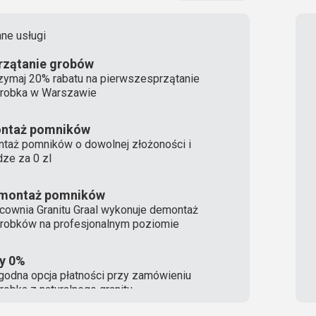
ne usługi
rzątanie grobów
zymaj 20% rabatu na pierwszesprzątanie
robka w Warszawie
ntaż pomników
taż pomników o dowolnej złożoności i
ze za 0 zl
montaż pomników
cownia Granitu Graal wykonuje demontaż
robków na profesjonalnym poziomie
ty 0%
odna opcja płatności przy zamówieniu
robka z naturalnego granitu