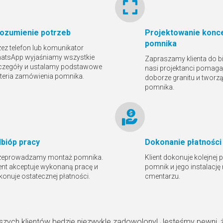
ozumienie potrzeb
Projektowanie konce
pomnika
zez telefon lub komunikator
atsApp wyjaśniamy wszystkie
Zapraszamy klienta do bi
czegóły и ustalamy podstawowe
nasi projektanci pomaga
yteria zamówienia pomnika.
doborze granitu и tworz
pomnika.
bióр pracy
Dokonanie płatności
zeprowadzamy montaż pomnika.
Klient dokonuje kolejnej 
ient akceptuje wykonaną pracę и
pomnik и jego instalację
konuje ostatecznej płatności.
cmentarzu.
szych klientów będzie niezwykle zadowolony! Jesteśmy pewni, 