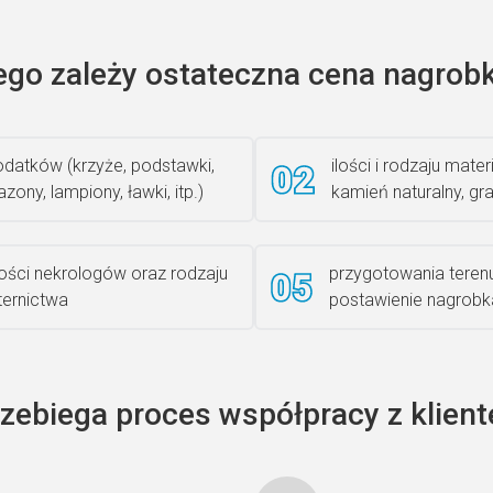
ego zależy ostateczna cena nagrobk
datków (krzyże, podstawki,
ilości i rodzaju materi
zony, lampiony, ławki, itp.)
kamień naturalny, gra
lości nekrologów oraz rodzaju
przygotowania teren
iternictwa
postawienie nagrobk
rzebiega proces współpracy z klien