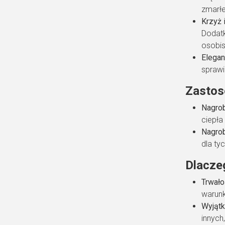
zmarłe
Krzyż 
Dodatk
osobi
Elegan
sprawi
Zastos
Nagrob
ciepła
Nagrob
dla ty
Dlacze
Trwało
warunk
Wyjąt
innych