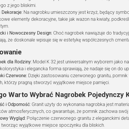
go z jego bliskimi.
i Dekoracje:
Na nagrobku umieszczony jest krzyż, będący symbole
owe elementy dekoracyjne, takie jak wazon na kwiaty, podkreśl
stym.
cki i Nowoczesny Design:
Choć nagrobek nawiązuje do tradycyjn
ają, że doskonale wpisuje się w estetykę współczesnych cmenta
owanie
ek dla Rodziny:
Model K 32 jest uniwersalnym wyborem jako nag
 kolorystyka i elegancka forma sprawiają, że nadaje się on do u
ki Czerwone:
Dzięki zastosowaniu czerwonego granitu, pomnik w
ch, którzy pragną stworzyć wyjątkowe miejsce pamięci.
go Warto Wybrać Nagrobek Pojedynczy 
ść i Odporność:
Granit użyty do wykonania nagrobka jest mater
ów atmosferycznych, co gwarantuje, że pomnik zachowa swój w
kowy Wygląd:
Połączenie czerwonego granitu z eleganckimi detal
, tworząc wyjątkowe miejsce spoczynku dla bliskich.