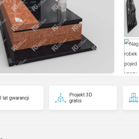
ti
v
e
:
Projekt 3D
 lat gwarancji
gratis