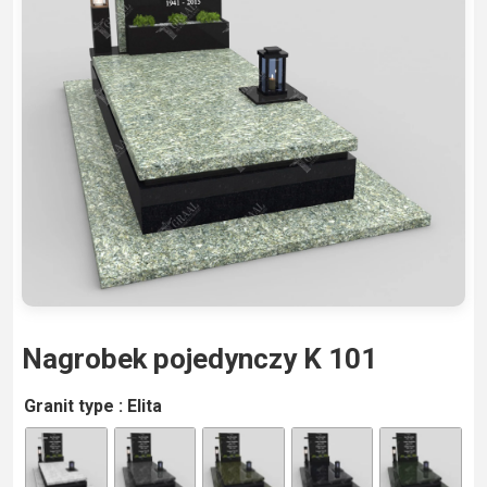
Nagrobek pojedynczy K 101
A
Granit type
: Elita
lt
e
r