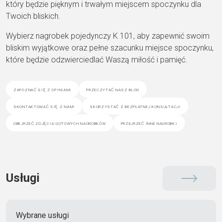
który będzie pięknym i trwałym miejscem spoczynku dla
Twoich bliskich.
Wybierz nagrobek pojedynczy K 101, aby zapewnić swoim
bliskim wyjątkowe oraz pełne szacunku miejsce spoczynku,
które będzie odzwierciedlać Waszą miłość i pamięć.
zapoznać się z opiniami
przeczytać nasz blog
skontaktować się z nami
skorzystać z bezpłatnej konsultacji
obejrzeć zdjęcia gotowych nagrobków
przejrzeć inne nagrobki
Usługi
Wybrane usługi