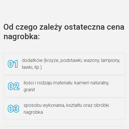
Zecero jaskółka 3150
Od czego zależy ostateczna cena
nagrobka:
Książka 2
dodatków (krzyże, podstawki, wazony, lampiony,
ławki, itp.)
Rzeźba ANZK-60-BR-L
ilości i rodzaju materiału: kamień naturalny,
granit
sposobu wykonania, kształtu oraz obróbki
Ławka granitowa LG 12
nagrobka