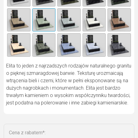
n
a
ti
v
e
:
Elita to jeden z najrzadszych rodzajów naturalnego granitu
o pięknej szmaragdowej barwie. Teksturę urozmaicają
wtrącenia bieli i czerni, które w pełni eksponowane są na
dużych nagrobkach i monumentach. Elita jest bardzo
trwałym kamieniem o wysokim współczynniku twardości,
jest podatna na polerowanie i inne zabiegi kamieniarskie.
Cena z rabatem*: