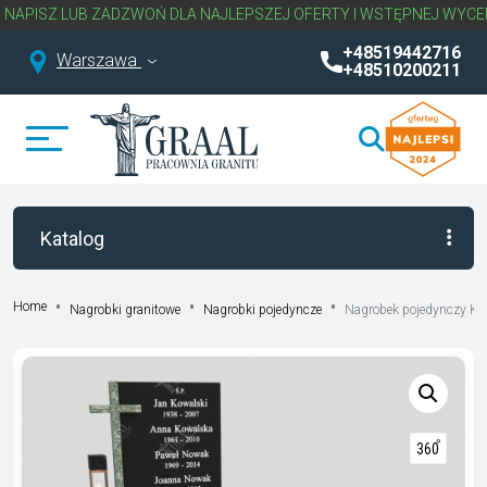
Z LUB ZADZWOŃ DLA NAJLEPSZEJ OFERTY I WSTĘPNEJ WYCENY NAG
+48519442716
Warszawa
+48510200211
Katalog
Home
Nagrobki granitowe
Nagrobki pojedyncze
Nagrobek pojedynczy K 