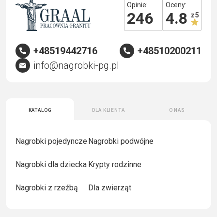
Opinie:
Oceny:
246
4.8
z 5
+48519442716
+48510200211
info@nagrobki-pg.pl
Katalog
Dla klienta
O nas
Nagrobki pojedyncze
Nagrobki podwójne
Nagrobki dla dziecka
Krypty rodzinne
Nagrobki z rzeźbą
Dla zwierząt