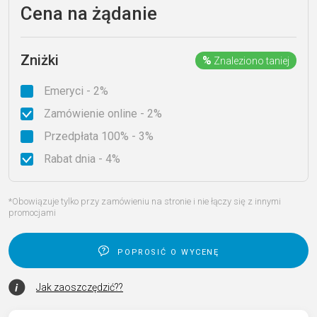
Cena na żądanie
Zniżki
%
Znaleziono taniej
Emeryci - 2%
Zamówienie online - 2%
Przedpłata 100% - 3%
Rabat dnia - 4%
*Obowiązuje tylko przy zamówieniu na stronie i nie łączy się z innymi
promocjami
poprosić o wycenę
Jak zaoszczędzić??