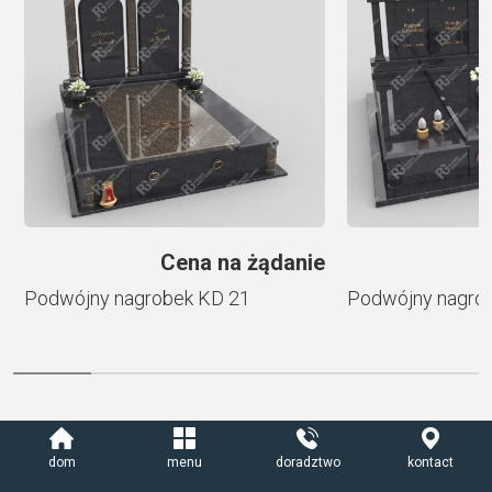
t
i
v
e
:
e
Cena na żądanie
Podwójny nagrobek KD 21
Podwójny nagro
Dekorowanie
dom
menu
doradztwo
kontact