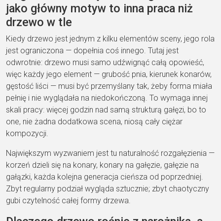
jako główny motyw to inna praca niż
drzewo w tle
Kiedy drzewo jest jednym z kilku elementów sceny, jego rola
jest ograniczona — dopełnia coś innego. Tutaj jest
odwrotnie: drzewo musi samo udźwignąć całą opowieść,
więc każdy jego element — grubość pnia, kierunek konarów,
gęstość liści — musi być przemyślany tak, żeby forma miała
pełnię i nie wyglądała na niedokończoną. To wymaga innej
skali pracy: więcej godzin nad samą strukturą gałęzi, bo to
one, nie żadna dodatkowa scena, niosą cały ciężar
kompozycji.
Największym wyzwaniem jest tu naturalność rozgałęzienia —
korzeń dzieli się na konary, konary na gałęzie, gałęzie na
gałązki, każda kolejna generacja cieńsza od poprzedniej.
Zbyt regularny podział wygląda sztucznie; zbyt chaotyczny
gubi czytelność całej formy drzewa.