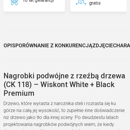
10 lat gwarancji
gratis
OPIS
PORÓWNANIE Z KONKURENCJĄ
ZDJĘCIE
CHARA
Nagrobki podwójne z rzeźbą drzewa
(CK 118) – Wiskont White + Black
Premium
Drzewo, które wyrasta z narożnika steli i rozrasta się ku
górze na całą jej wysokość, to zupełnie inne doświadczenie
niż drzewo jako tło dla innej sceny. Po dwudziestu latach
projektowania nagrobków podwójnych wiem, że kiedy