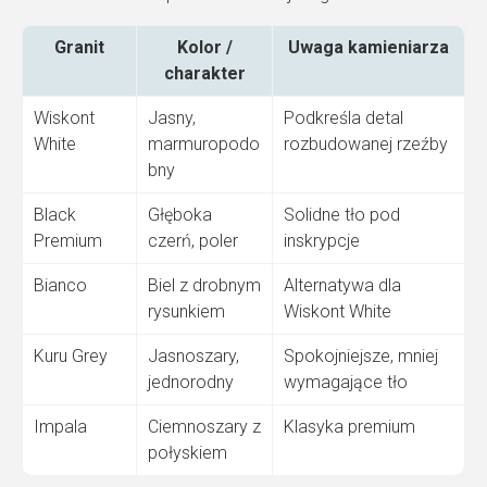
Granit
Kolor /
Uwaga kamieniarza
charakter
Wiskont
Jasny,
Podkreśla detal
White
marmuropodo
rozbudowanej rzeźby
bny
Black
Głęboka
Solidne tło pod
Premium
czerń, poler
inskrypcje
Bianco
Biel z drobnym
Alternatywa dla
rysunkiem
Wiskont White
Kuru Grey
Jasnoszary,
Spokojniejsze, mniej
jednorodny
wymagające tło
Impala
Ciemnoszary z
Klasyka premium
połyskiem