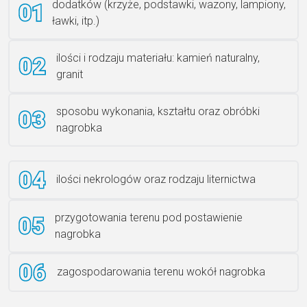
dodatków (krzyże, podstawki, wazony, lampiony,
ławki, itp.)
Rzeźba ANZK-60-BR-L
ilości i rodzaju materiału: kamień naturalny,
granit
sposobu wykonania, kształtu oraz obróbki
Ławka granitowa LG 12
nagrobka
ilości nekrologów oraz rodzaju liternictwa
przygotowania terenu pod postawienie
nagrobka
zagospodarowania terenu wokół nagrobka