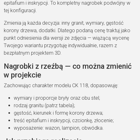
epitafium i inskrypcji. To kompletny nagrobek podwójny w
tej konfiguracji.
Zmienia ją każda decyzja: inny granit, wymiary, gęstość
korony drzewa, dodatki. Dlatego podaną cenę traktuj jako
punkt odniesienia dla wersji ze zdjęcia — wiążącą wycenę
Twojego wariantu przygotuję indywidualnie, razem z
bezpłatnym projektem 3D.
Nagrobki z rzeźbą — co można zmienić
w projekcie
Zachowując charakter modelu CK 118, dopasowuję:
wymiary i proporcje bryły oraz obu stel;
rodzaj granitu (patrz tabela);
gęstość, kierunek i formę korony drzewa;
treść epitafium i inskrypcji, czcionkę, złocenie;
wyposażenie: wazon, lampion, obwódka.