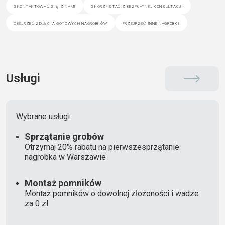
skontaktować się z nami
skorzystać z bezpłatnej konsultacji
obejrzeć zdjęcia gotowych nagrobków
przejrzeć inne nagrobki
Usługi
Wybrane usługi
Sprzątanie grobów
Otrzymaj 20% rabatu na pierwszesprzątanie
nagrobka w Warszawie
Montaż pomników
Montaż pomników o dowolnej złożoności i wadze
za 0 zl