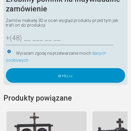
zamówienie
Zamów makietę 3D и oceń wygląd produktu przed tym jak
trafi on do produkcji
Wyrażam zgodę na przetwarzanie moich
danych
osobowych
A
l
Produkty powiązane
t
e
r
n
a