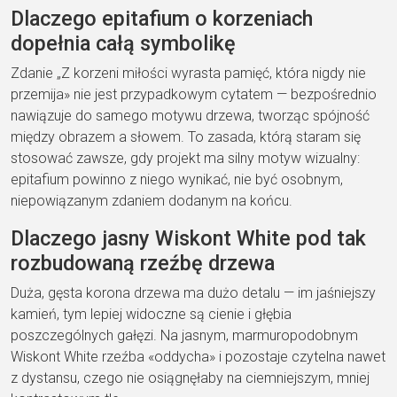
Dlaczego epitafium o korzeniach
dopełnia całą symbolikę
Zdanie „Z korzeni miłości wyrasta pamięć, która nigdy nie
przemija» nie jest przypadkowym cytatem — bezpośrednio
nawiązuje do samego motywu drzewa, tworząc spójność
między obrazem a słowem. To zasada, którą staram się
stosować zawsze, gdy projekt ma silny motyw wizualny:
epitafium powinno z niego wynikać, nie być osobnym,
niepowiązanym zdaniem dodanym na końcu.
Dlaczego jasny Wiskont White pod tak
rozbudowaną rzeźbę drzewa
Duża, gęsta korona drzewa ma dużo detalu — im jaśniejszy
kamień, tym lepiej widoczne są cienie i głębia
poszczególnych gałęzi. Na jasnym, marmuropodobnym
Wiskont White rzeźba «oddycha» i pozostaje czytelna nawet
z dystansu, czego nie osiągnęłaby na ciemniejszym, mniej