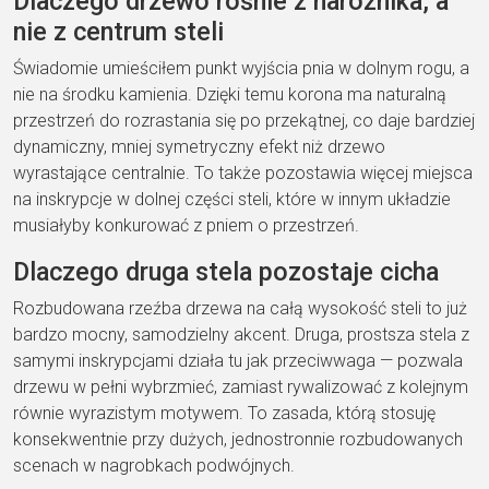
Dlaczego drzewo rośnie z narożnika, a
nie z centrum steli
Świadomie umieściłem punkt wyjścia pnia w dolnym rogu, a
nie na środku kamienia. Dzięki temu korona ma naturalną
przestrzeń do rozrastania się po przekątnej, co daje bardziej
dynamiczny, mniej symetryczny efekt niż drzewo
wyrastające centralnie. To także pozostawia więcej miejsca
na inskrypcje w dolnej części steli, które w innym układzie
musiałyby konkurować z pniem o przestrzeń.
Dlaczego druga stela pozostaje cicha
Rozbudowana rzeźba drzewa na całą wysokość steli to już
bardzo mocny, samodzielny akcent. Druga, prostsza stela z
samymi inskrypcjami działa tu jak przeciwwaga — pozwala
drzewu w pełni wybrzmieć, zamiast rywalizować z kolejnym
równie wyrazistym motywem. To zasada, którą stosuję
konsekwentnie przy dużych, jednostronnie rozbudowanych
scenach w nagrobkach podwójnych.