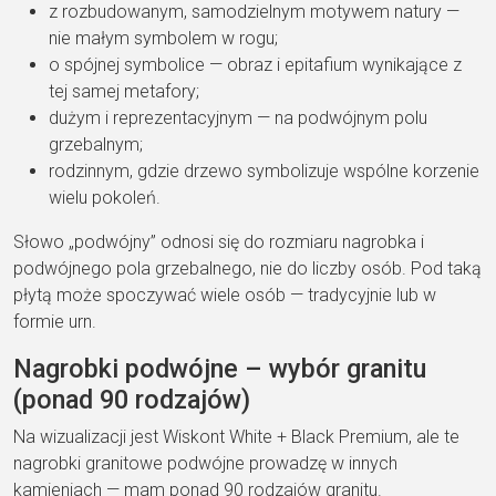
z rozbudowanym, samodzielnym motywem natury —
nie małym symbolem w rogu;
o spójnej symbolice — obraz i epitafium wynikające z
tej samej metafory;
dużym i reprezentacyjnym — na podwójnym polu
grzebalnym;
rodzinnym, gdzie drzewo symbolizuje wspólne korzenie
wielu pokoleń.
Słowo „podwójny” odnosi się do rozmiaru nagrobka i
podwójnego pola grzebalnego, nie do liczby osób. Pod taką
płytą może spoczywać wiele osób — tradycyjnie lub w
formie urn.
Nagrobki podwójne – wybór granitu
(ponad 90 rodzajów)
Na wizualizacji jest Wiskont White + Black Premium, ale te
nagrobki granitowe podwójne prowadzę w innych
kamieniach — mam ponad 90 rodzajów granitu.