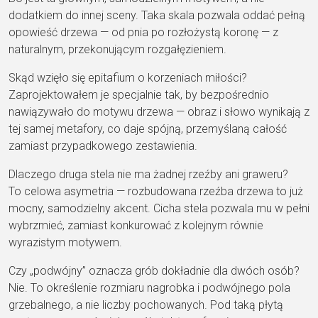
dodatkiem do innej sceny. Taka skala pozwala oddać pełną
opowieść drzewa — od pnia po rozłożystą koronę — z
naturalnym, przekonującym rozgałęzieniem.
Skąd wzięło się epitafium o korzeniach miłości?
Zaprojektowałem je specjalnie tak, by bezpośrednio
nawiązywało do motywu drzewa — obraz i słowo wynikają z
tej samej metafory, co daje spójną, przemyślaną całość
zamiast przypadkowego zestawienia.
Dlaczego druga stela nie ma żadnej rzeźby ani graweru?
To celowa asymetria — rozbudowana rzeźba drzewa to już
mocny, samodzielny akcent. Cicha stela pozwala mu w pełni
wybrzmieć, zamiast konkurować z kolejnym równie
wyrazistym motywem.
Czy „podwójny” oznacza grób dokładnie dla dwóch osób?
Nie. To określenie rozmiaru nagrobka i podwójnego pola
grzebalnego, a nie liczby pochowanych. Pod taką płytą