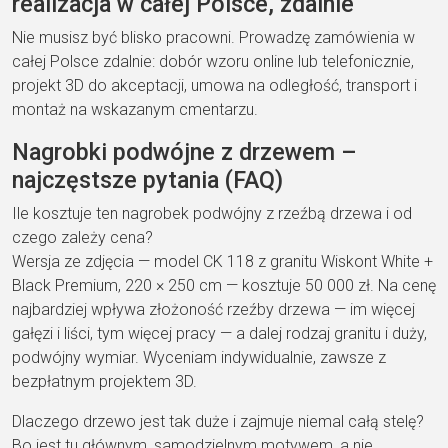
realizacja w całej Polsce, zdalnie
Nie musisz być blisko pracowni. Prowadzę zamówienia w
całej Polsce zdalnie: dobór wzoru online lub telefonicznie,
projekt 3D do akceptacji, umowa na odległość, transport i
montaż na wskazanym cmentarzu.
Nagrobki podwójne z drzewem –
najczęstsze pytania (FAQ)
Ile kosztuje ten nagrobek podwójny z rzeźbą drzewa i od
czego zależy cena?
Wersja ze zdjęcia — model CK 118 z granitu Wiskont White +
Black Premium, 220 × 250 cm — kosztuje 50 000 zł. Na cenę
najbardziej wpływa złożoność rzeźby drzewa — im więcej
gałęzi i liści, tym więcej pracy — a dalej rodzaj granitu i duży,
podwójny wymiar. Wyceniam indywidualnie, zawsze z
bezpłatnym projektem 3D.
Dlaczego drzewo jest tak duże i zajmuje niemal całą stelę?
Bo jest tu głównym, samodzielnym motywem, a nie