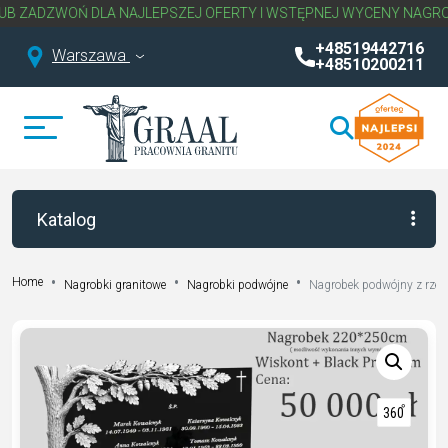
 DLA NAJLEPSZEJ OFERTY I WSTĘPNEJ WYCENY NAGROBKA.
NAPIS
+48519442716
Warszawa
+48510200211
Katalog
Home
Nagrobki granitowe
Nagrobki podwójne
Nagrobek podwójny z rze