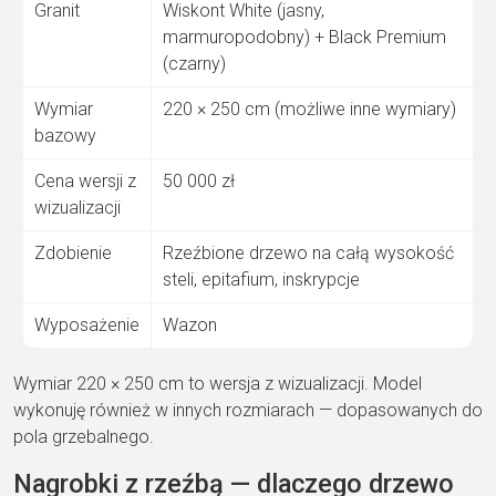
Granit
Wiskont White (jasny,
marmuropodobny) + Black Premium
(czarny)
Wymiar
220 × 250 cm (możliwe inne wymiary)
bazowy
Cena wersji z
50 000 zł
wizualizacji
Zdobienie
Rzeźbione drzewo na całą wysokość
steli, epitafium, inskrypcje
Wyposażenie
Wazon
Wymiar 220 × 250 cm to wersja z wizualizacji. Model
wykonuję również w innych rozmiarach — dopasowanych do
pola grzebalnego.
Nagrobki z rzeźbą — dlaczego drzewo