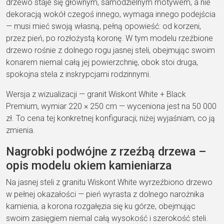
drzewo staje się głównym, samodzielnym motywem, a nie
dekoracją wokół czegoś innego, wymaga innego podejścia
— musi mieć swoją własną, pełną opowieść: od korzeni,
przez pień, po rozłożystą koronę. W tym modelu rzeźbione
drzewo rośnie z dolnego rogu jasnej steli, obejmując swoim
konarem niemal całą jej powierzchnię, obok stoi druga,
spokojna stela z inskrypcjami rodzinnymi.
Wersja z wizualizacji — granit Wiskont White + Black
Premium, wymiar 220 × 250 cm — wyceniona jest na 50 000
zł. To cena tej konkretnej konfiguracji; niżej wyjaśniam, co ją
zmienia.
Nagrobki podwójne z rzeźbą drzewa –
opis modelu okiem kamieniarza
Na jasnej steli z granitu Wiskont White wyrzeźbiono drzewo
w pełnej okazałości — pień wyrasta z dolnego narożnika
kamienia, a korona rozgałęzia się ku górze, obejmując
swoim zasięgiem niemal całą wysokość i szerokość steli.