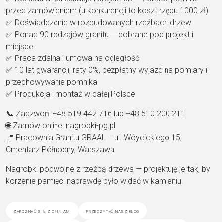
przed zamówieniem (u konkurencji to koszt rzędu 1000 zł)
✅ Doświadczenie w rozbudowanych rzeźbach drzew
✅ Ponad 90 rodzajów granitu — dobrane pod projekt i
miejsce
✅ Praca zdalna i umowa na odległość
✅ 10 lat gwarancji, raty 0%, bezpłatny wyjazd na pomiary i
przechowywanie pomnika
✅ Produkcja i montaż w całej Polsce
📞 Zadzwoń: +48 519 442 716 lub +48 510 200 211
🌐 Zamów online: nagrobki-pg.pl
📍 Pracownia Granitu GRAAL – ul. Wóycickiego 15,
Cmentarz Północny, Warszawa
Nagrobki podwójne z rzeźbą drzewa — projektuję je tak, by
korzenie pamięci naprawdę było widać w kamieniu.
zapoznać się z opiniami
przeczytać nasz blog