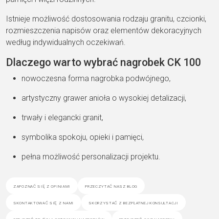
Istnieje możliwość dostosowania rodzaju granitu, czcionki,
rozmieszczenia napisów oraz elementów dekoracyjnych
według indywidualnych oczekiwań.
Dlaczego warto wybrać nagrobek CK 100
nowoczesna forma nagrobka podwójnego,
artystyczny grawer anioła o wysokiej detalizacji,
trwały i elegancki granit,
symbolika spokoju, opieki i pamięci,
pełna możliwość personalizacji projektu.
zapoznać się z opiniami
przeczytać nasz blog
skontaktować się z nami
skorzystać z bezpłatnej konsultacji
obejrzeć zdjęcia gotowych nagrobków
przejrzeć inne nagrobki