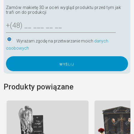
Zamów makietę 3D и oceń wygląd produktu przed tym jak
trafi on do produkcji
Wyrażam zgodę na przetwarzanie moich
danych
osobowych
A
l
Produkty powiązane
t
e
r
n
a
t
i