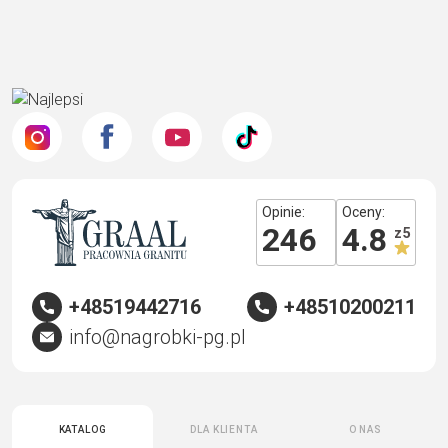
Opinie:
Oceny:
246
4.8
z 5
+48519442716
+48510200211
info@nagrobki-pg.pl
Katalog
Dla klienta
O nas