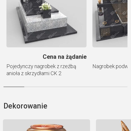
v
e
:
ł
Cena na żądanie
Pojedynczy nagrobek z rzeźbą
Nagrobek podwó
anioła z skrzydłami CK 2
Dekorowanie