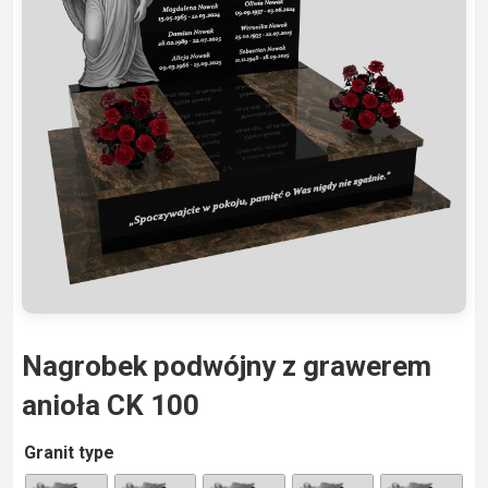
Nagrobek podwójny z grawerem
anioła CK 100
A
Granit type
lt