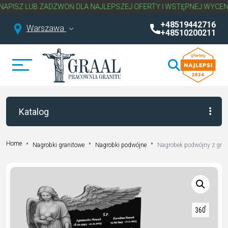
LUB ZADZWOŃ DLA NAJLEPSZEJ OFERTY I WSTĘPNEJ WYCENY NAGR
+48519442716
Warszawa
+48510200211
Katalog
Home
Nagrobki granitowe
Nagrobki podwójne
Nagrobek podwójny z gra