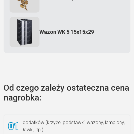
Wazon WK 5 15x15x29
Zecero jaskółka 3150
Od czego zależy ostateczna cena
nagrobka:
Książka 2
dodatków (krzyże, podstawki, wazony, lampiony,
ławki, itp.)