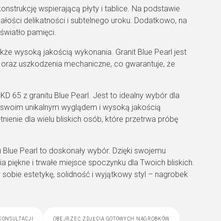
onstrukcję wspierającą płyty i tablice. Na podstawie
 całości delikatności i subtelnego uroku. Dodatkowo, na
światło pamięci.
że wysoką jakością wykonania. Granit Blue Pearl jest
oraz uszkodzenia mechaniczne, co gwarantuje, że
65 z granitu Blue Pearl. Jest to idealny wybór dla
ę swoim unikalnym wyglądem i wysoką jakością
nienie dla wielu bliskich osób, które przetrwa próbę
 Blue Pearl to doskonały wybór. Dzięki swojemu
 piękne i trwałe miejsce spoczynku dla Twoich bliskich.
obie estetykę, solidność i wyjątkowy styl – nagrobek
konsultacji
obejrzeć zdjęcia gotowych nagrobków