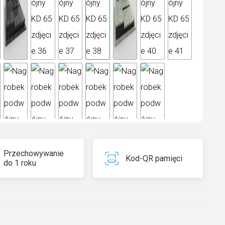
Przechowywanie
Kod-QR pamięci
do 1 roku
arl to piękny rodzaj granitu wydobywany ze złóż
ii. Jego wyjątkowość polega na unikalnym wzorze,
oże stworzyć tylko natura. Ten kamień jest symbolem