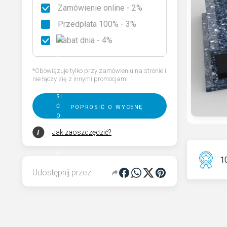
Zamówienie online - 2%
Rodzaje granitu
Przedpłata 100% - 3%
Wybierz nagrobek
Rabat dnia - 4%
Kod QR pamięci dla pomnika
*Obowiązuje tylko przy zamówieniu na stronie i
nie łączy się z innymi promocjami
poprosić o wycenę
Jak zaoszczędzić?
10
Udostępnij przez: