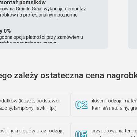
montaż pomników
cownia Granitu Graal wykonuje demontaż
robków na profesjonalnym poziomie
ty 0%
odna opcja płatności przy zamówieniu
robka z naturalnego granitu
ego zależy ostateczna cena nagrobk
datków (krzyże, podstawki,
ilości i rodzaju materi
zony, lampiony, ławki, itp.)
kamień naturalny, gra
lości nekrologów oraz rodzaju
przygotowania teren