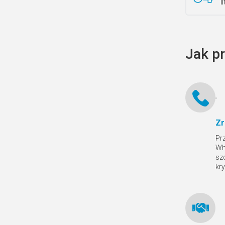
l
Jak p
Zr
Pr
Wh
sz
kr