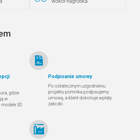
a
wokół nagrobka
Ławka granitowa LG 12
tem
pcji
Podpisanie umowy
Po ostatecznym uzgodnieniu
projektu pomnika podpisujemy
ura, gdzie
umowę, a klient dokonuje wpłaty
ją w
zaliczki.
ą modele 3D