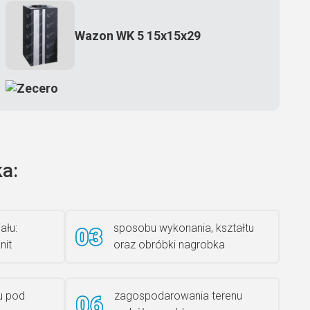
Wazon WK 5 15x15x29
Zecero jaskółka 3150
a:
Książka 2
ału:
sposobu wykonania, kształtu
nit
oraz obróbki nagrobka
Rzeźba ANZK-60-BR-L
u pod
zagospodarowania terenu