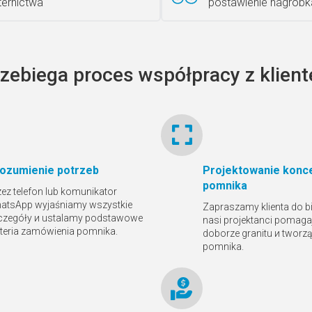
iternictwa
postawienie nagrobk
rzebiega proces współpracy z klien
ozumienie potrzeb
Projektowanie konce
pomnika
zez telefon lub komunikator
atsApp wyjaśniamy wszystkie
Zapraszamy klienta do bi
czegóły и ustalamy podstawowe
nasi projektanci pomaga
yteria zamówienia pomnika.
doborze granitu и tworz
pomnika.