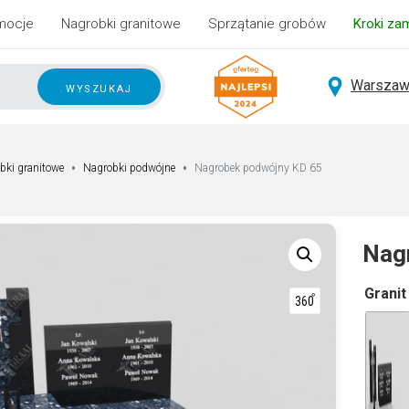
mocje
Nagrobki granitowe
Sprzątanie grobów
Kroki za
Warszaw
wyszukaj
bki granitowe
Nagrobki podwójne
Nagrobek podwójny KD 65
Nag
A
Granit
lt
e
r
n
a