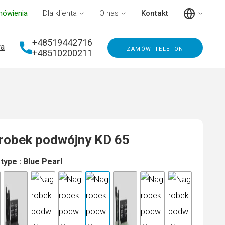
mówienia
Dla klienta
O nas
Kontakt
+48519442716
a
zamów telefon
+48510200211
robek podwójny KD 65
 type
: Blue Pearl