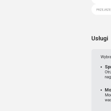
przejrze
Usługi
Wybra
Sp
Otr
nag
Mo
Mon
wad