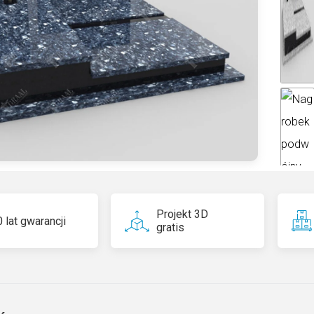
ti
v
e
:
Projekt 3D
 lat gwarancji
gratis
Blue Pe
Norweg
jaki m