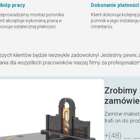
bióр pracy
Dokonanie płatności
zeprowadzamy montaż pomnika.
Klient dokonuje kolejnej 
ient akceptuje wykonaną pracę и
pomnik и jego instalację
konuje ostatecznej płatności.
cmentarzu.
szych klientów będzie niezwykle zadowolony! Jesteśmy pewni, 
nia dla wszystkich pracowników naszej firmy za profesjonaliz
Zrobimy 
zamówie
Zamów makietę
trafi on do pro