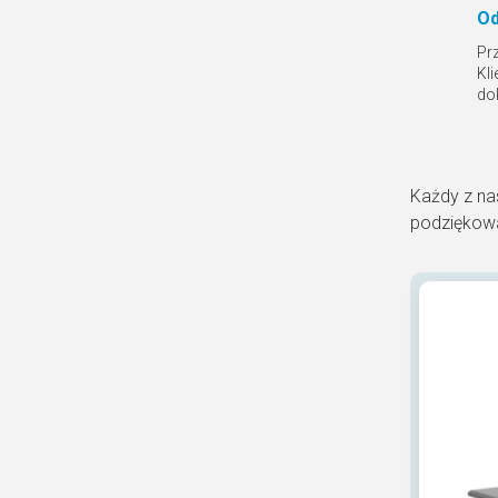
Od
Pr
Kl
do
Każdy z na
podziękowa