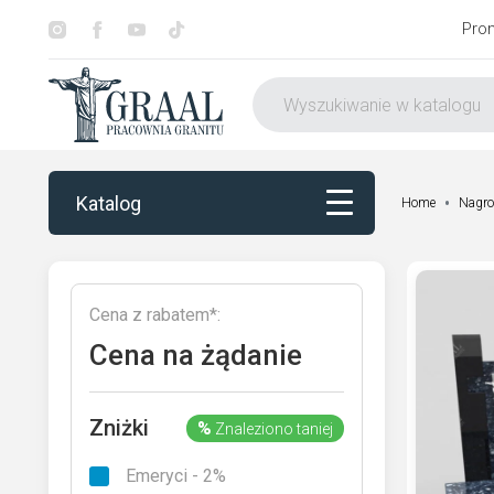
Pro
Katalog
Home
Nagro
Katalog
Cena z rabatem*:
Dekorowanie
Cena na żądanie
Otoczenie nagrobka
Zniżki
%
Znaleziono taniej
Usługi
Emeryci - 2%