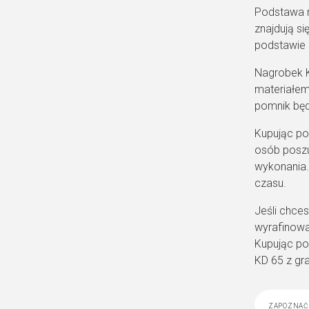
Podstawa na
znajdują si
podstawie 
Nagrobek K
materiałem
pomnik będz
Kupując po
osób poszu
wykonania. 
czasu.
Jeśli chce
wyrafinowa
Kupując po
KD 65 z gra
zapoznać 