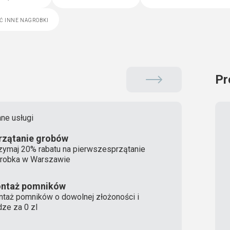
ć inne nagrobki
Pr
ne usługi
rzątanie grobów
zymaj 20% rabatu na pierwszesprzątanie
robka w Warszawie
ntaż pomników
taż pomników o dowolnej złożoności i
ze za 0 zl