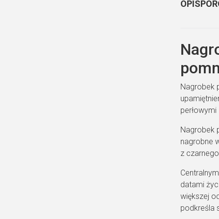
OPIS
POR
Nagro
pomn
Nagrobek p
upamiętnien
perłowymi 
Nagrobek p
nagrobne w
z czarnego 
Centralnym
datami życ
większej o
podkreśla 