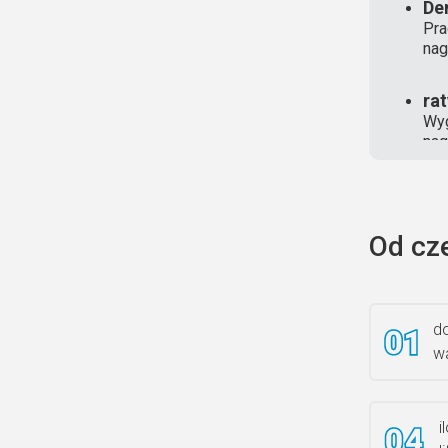
De
Pra
nag
ra
Wyg
nag
Od cz
do
wa
i