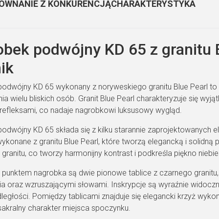
żaru i 
ÓWNANIE Z KONKURENCJĄ
CHARAKTERYSTYKA
bek podwójny KD 65 z granitu B
ik
odwójny KD 65 wykonany z noryweskiego granitu Blue Pearl to n
ia wielu bliskich osób. Granit Blue Pearl charakteryzuje się wy
refleksami, co nadaje nagrobkowi luksusowy wygląd.
odwójny KD 65 składa się z kilku starannie zaprojektowanych 
ykonane z granitu Blue Pearl, które tworzą elegancką i solidną 
granitu, co tworzy harmonijny kontrast i podkreśla piękno niebi
 punktem nagrobka są dwie pionowe tablice z czarnego granitu, 
ia oraz wzruszającymi słowami. Inskrypcje są wyraźnie widoczn
dległości. Pomiędzy tablicami znajduje się elegancki krzyż wyko
sakralny charakter miejsca spoczynku.