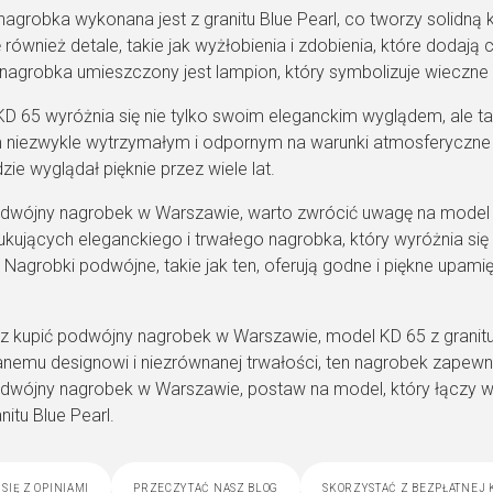
grobka wykonana jest z granitu Blue Pearl, co tworzy solidną k
ę również detale, takie jak wyżłobienia i zdobienia, które dodają
nagrobka umieszczony jest lampion, który symbolizuje wieczne 
D 65 wyróżnia się nie tylko swoim eleganckim wyglądem, ale tak
 niezwykle wytrzymałym i odpornym na warunki atmosferyczne 
ie wyglądał pięknie przez wiele lat.
dwójny nagrobek w Warszawie, warto zwrócić uwagę na model KD 
kujących eleganckiego i trwałego nagrobka, który wyróżnia si
Nagrobki podwójne, takie jak ten, oferują godne i piękne upamięt
sz kupić podwójny nagrobek w Warszawie, model KD 65 z granitu
nemu designowi i niezrównanej trwałości, ten nagrobek zapewnia
dwójny nagrobek w Warszawie, postaw na model, który łączy w s
nitu Blue Pearl.
się z opiniami
przeczytać nasz blog
skorzystać z bezpłatnej 