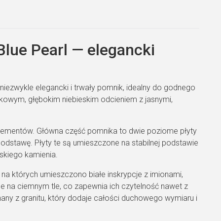
dumy.
lue Pearl — elegancki
iezwykle elegancki i trwały pomnik, idealny do godnego
jątkowym, głębokim niebieskim odcieniem z jasnymi,
elementów. Główna część pomnika to dwie poziome płyty
podstawę. Płyty te są umieszczone na stabilnej podstawie
eskiego kamienia.
na których umieszczono białe inskrypcje z imionami,
e na ciemnym tle, co zapewnia ich czytelność nawet z
nany z granitu, który dodaje całości duchowego wymiaru i