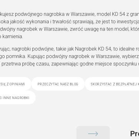
ukujesz podwójnego nagrobka w Warszawie, model KD 54 z grani
oka jakość wykonania i trwałość sprawiają, że jest to inwestycja
dwójny nagrobek w Warszawie, zwróć uwagę na ten model, któ
o kamienia.
ąc, nagrobki podwójne, takie jak Nagrobek KD 54, to idealne ro
go pomnika. Kupując podwójny nagrobek w Warszawie, wybierz m
 przetrwa próbę czasu, zapewniając godne miejsce spoczynku dl
się z opiniami
przeczytać nasz blog
skorzystać z bezpłatnej 
ć inne nagrobki
Pr