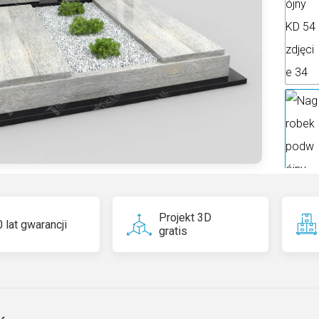
ti
v
e
:
Projekt 3D
 lat gwarancji
gratis
Ivory G
odcieni
odporn