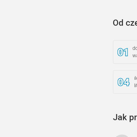
Od cz
do
wa
i
l
Jak p