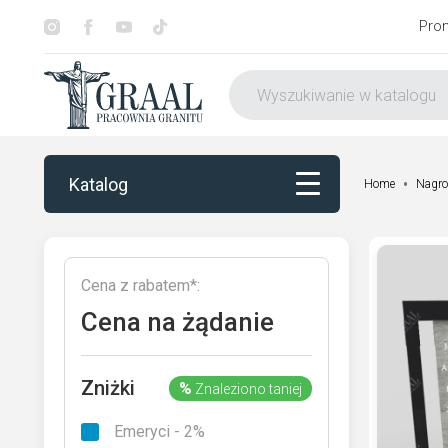
Pro
Katalog
Home
Nagro
Katalog
Cena z rabatem*:
Dekorowanie
Cena na żądanie
Otoczenie nagrobka
Zniżki
%
Znaleziono taniej
Usługi
Emeryci - 2%