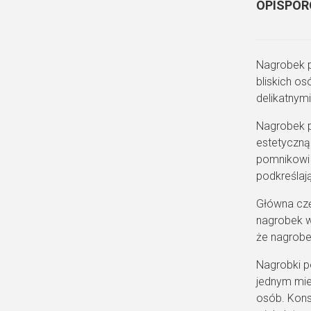
OPIS
POR
Nagrobek p
bliskich os
delikatnym
Nagrobek p
estetyczną
pomnikowi 
podkreślaj
Główna częś
nagrobek wy
że nagrobek
Nagrobki p
jednym mie
osób. Kons