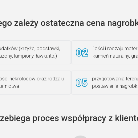
ego zależy ostateczna cena nagrobk
datków (krzyże, podstawki,
ilości i rodzaju materi
zony, lampiony, ławki, itp.)
kamień naturalny, gra
lości nekrologów oraz rodzaju
przygotowania teren
iternictwa
postawienie nagrobk
rzebiega proces współpracy z klien