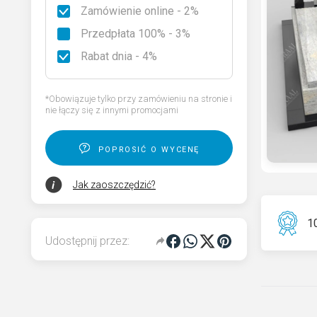
Zamówienie online - 2%
Rodzaje granitu
Przedpłata 100% - 3%
Wybierz nagrobek
Rabat dnia - 4%
Kod QR pamięci dla pomnika
*Obowiązuje tylko przy zamówieniu na stronie i
nie łączy się z innymi promocjami
poprosić o wycenę
Jak zaoszczędzić?
10
Udostępnij przez: