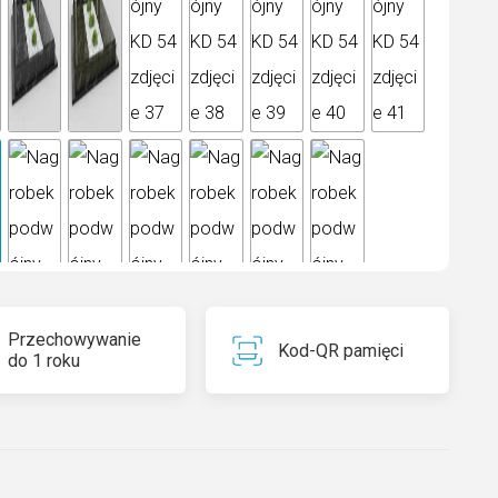
Przechowywanie
Kod-QR pamięci
do 1 roku
old to rzadki naturalny granit z Indii o piaskowo-żółtym
u i inkluzjach o różnych odcieniach. Ten kamień jest
y na ścieranie, wahania temperatury, promieniowanie