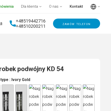
mówienia
Dla klienta
O nas
Kontakt
+48519442716
a
zamów telefon
+48510200211
robek podwójny KD 54
 type
: Ivory Gold