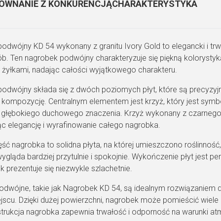
ultraf
ÓWNANIE Z KONKURENCJĄ
CHARAKTERYSTYKA
nadaje 
piłowan
uzyskuj
odwójny KD 54 wykonany z granitu Ivory Gold to elegancki i trw
ób. Ten nagrobek podwójny charakteryzuje się piękną kolorystyką 
i żyłkami, nadając całości wyjątkowego charakteru.
odwójny składa się z dwóch poziomych płyt, które są precyzyjn
 kompozycję. Centralnym elementem jest krzyż, który jest symb
głębokiego duchowego znaczenia. Krzyż wykonany z czarnego gr
ąc elegancję i wyrafinowanie całego nagrobka.
ć nagrobka to solidna płyta, na której umieszczono roślinność,
gląda bardziej przytulnie i spokojnie. Wykończenie płyt jest per
 prezentuje się niezwykle szlachetnie.
odwójne, takie jak Nagrobek KD 54, są idealnym rozwiązaniem dl
jscu. Dzięki dużej powierzchni, nagrobek może pomieścić wiele 
trukcja nagrobka zapewnia trwałość i odporność na warunki atm