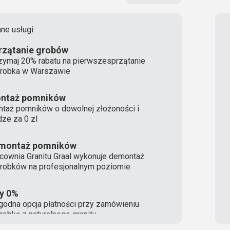
ne usługi
rzątanie grobów
zymaj 20% rabatu na pierwszesprzątanie
robka w Warszawie
ntaż pomników
taż pomników o dowolnej złożoności i
ze za 0 zl
montaż pomników
cownia Granitu Graal wykonuje demontaż
robków na profesjonalnym poziomie
ty 0%
odna opcja płatności przy zamówieniu
robka z naturalnego granitu