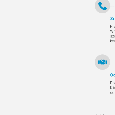
Zr
Pr
Wh
sz
kr
Od
Pr
Kl
do