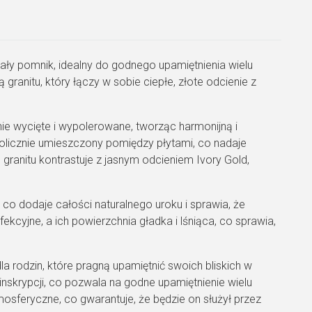
ioletowe i wpływ środków chemicznych. Ivory Gold
się do wszystkich rodzajów obróbki: polerowania,
ia, rzeźbienia i szlifowania. Po polerowaniu kamień
e lustrzany połysk.
ały pomnik, idealny do godnego upamiętnienia wielu
granitu, który łączy w sobie ciepłe, złote odcienie z
ie wycięte i wypolerowane, tworząc harmonijną i
olicznie umieszczony pomiędzy płytami, co nadaje
anitu kontrastuje z jasnym odcieniem Ivory Gold,
 co dodaje całości naturalnego uroku i sprawia, że
fekcyjne, a ich powierzchnia gładka i lśniąca, co sprawia,
a rodzin, które pragną upamiętnić swoich bliskich w
inskrypcji, co pozwala na godne upamiętnienie wielu
osferyczne, co gwarantuje, że będzie on służył przez