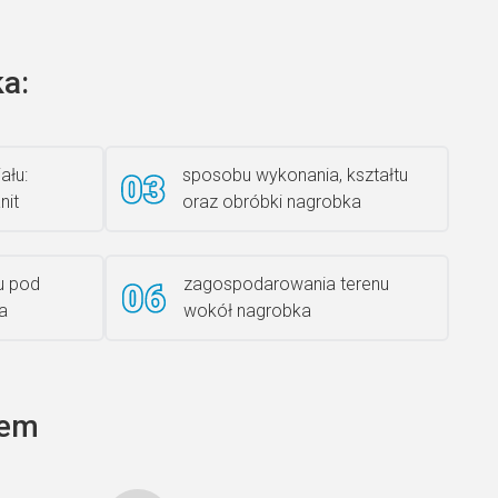
a:
Książka 2
ału:
sposobu wykonania, kształtu
nit
oraz obróbki nagrobka
Rzeźba ANZK-60-BR-L
u pod
zagospodarowania terenu
a
wokół nagrobka
Ławka granitowa LG 12
tem