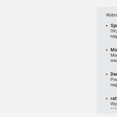
Wybra
Sp
Otr
nag
Mo
Mon
wad
De
Pra
nag
ra
Wyg
nag