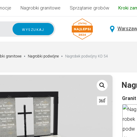
mocje
Nagrobki granitowe
Sprzątanie grobów
Kroki za
Warszaw
wyszukaj
bki granitowe
Nagrobki podwójne
Nagrobek podwójny KD 54
Nag
A
Granit
lt
e
r
n
a