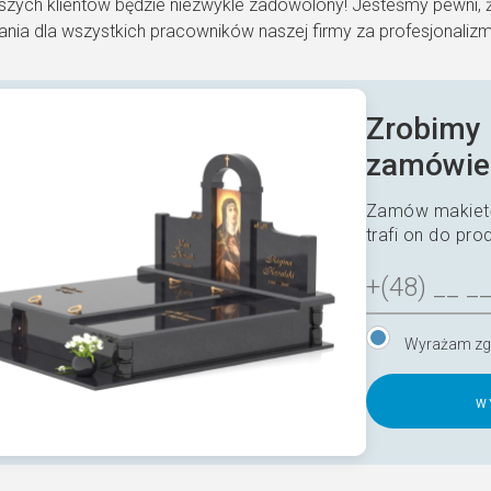
szych klientów będzie niezwykle zadowolony! Jesteśmy pewni, 
nia dla wszystkich pracowników naszej firmy za profesjonaliz
Zrobimy 
zamówie
Zamów makietę
trafi on do pro
Wyrażam zg
A
l