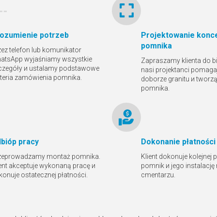
ozumienie potrzeb
Projektowanie konce
pomnika
zez telefon lub komunikator
atsApp wyjaśniamy wszystkie
Zapraszamy klienta do bi
czegóły и ustalamy podstawowe
nasi projektanci pomaga
yteria zamówienia pomnika.
doborze granitu и tworz
pomnika.
bióр pracy
Dokonanie płatności
zeprowadzamy montaż pomnika.
Klient dokonuje kolejnej 
ient akceptuje wykonaną pracę и
pomnik и jego instalację
konuje ostatecznej płatności.
cmentarzu.