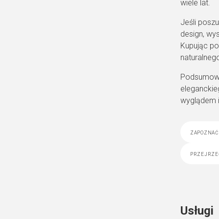
wiele lat.
Jeśli posz
design, wys
Kupując po
naturalneg
Podsumowuj
eleganckie
wyglądem i
zapoznać 
przejrze
Usługi