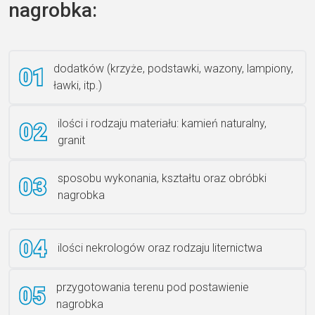
nagrobka:
Książka 2
dodatków (krzyże, podstawki, wazony, lampiony,
ławki, itp.)
Rzeźba ANZK-60-BR-L
ilości i rodzaju materiału: kamień naturalny,
granit
sposobu wykonania, kształtu oraz obróbki
Ławka granitowa LG 12
nagrobka
ilości nekrologów oraz rodzaju liternictwa
przygotowania terenu pod postawienie
nagrobka