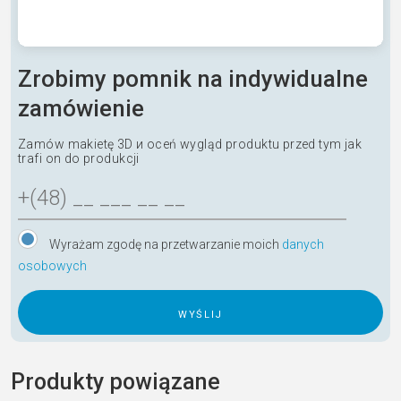
Zrobimy pomnik na indywidualne
zamówienie
Zamów makietę 3D и oceń wygląd produktu przed tym jak
trafi on do produkcji
Wyrażam zgodę na przetwarzanie moich
danych
osobowych
A
l
Produkty powiązane
t