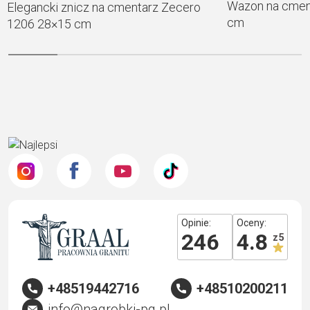
Wazon na cmen
Elegancki znicz na cmentarz Zecero
cm
1206 28×15 cm
Opinie:
Oceny:
246
4.8
z 5
+48519442716
+48510200211
info@nagrobki-pg.pl