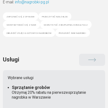
E-mail:
info@nagrobki-pg.pl
zapoznać się z opiniami
przeczytać nasz blog
skontaktować się z nami
skorzystać z bezpłatnej konsultacji
obejrzeć zdjęcia gotowych nagrobków
przejrzeć inne nagrobki
Usługi
Wybrane usługi
Sprzątanie grobów
Otrzymaj 20% rabatu na pierwszesprzątanie
nagrobka w Warszawie