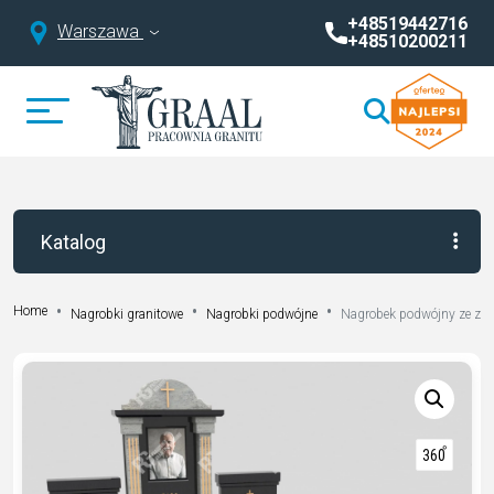
+48519442716
Warszawa
+48510200211
Katalog
Home
Nagrobki granitowe
Nagrobki podwójne
Nagrobek podwójny ze zd