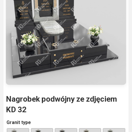
Nagrobek podwójny ze zdjęciem
KD 32
A
Granit type
lt