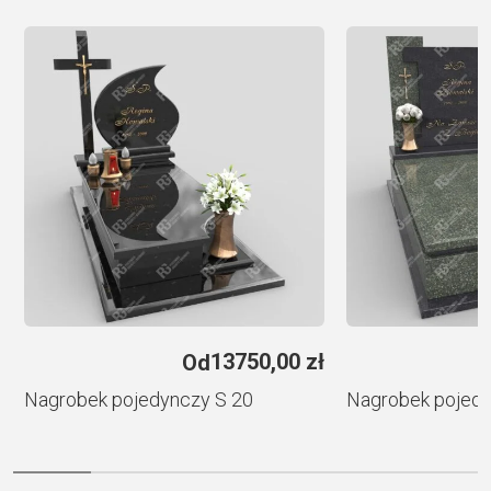
e
r
n
a
t
i
v
e
:
e
13750,00
zł
Od
Nagrobek pojedynczy S 20
Nagrobek pojedy