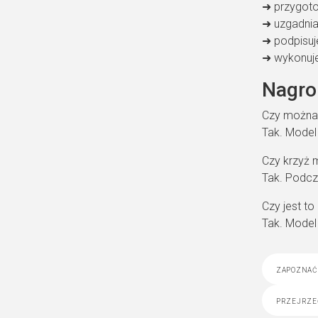
➜ przygoto
➜ uzgadnia
➜ podpisu
➜ wykonuj
Nagro
Czy można 
Tak. Model
Czy krzyż 
Tak. Podcz
Czy jest t
Tak. Model
zapoznać 
przejrze