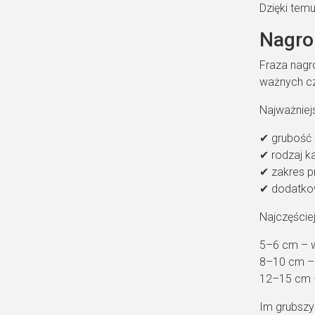
Dzięki temu
Nagro
Fraza nagr
ważnych c
Najważniejs
✔ grubość
✔ rodzaj k
✔ zakres p
✔ dodatko
Najczęście
5–6 cm – 
8–10 cm – 
12–15 cm 
Im grubszy 