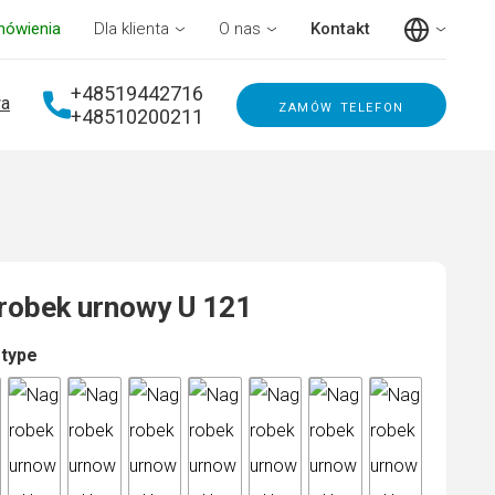
mówienia
Dla klienta
O nas
Kontakt
+48519442716
a
zamów telefon
+48510200211
robek urnowy U 121
 type