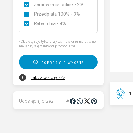
Zamówienie online - 2%
Rodzaje granitu
Przedpłata 100% - 3%
Wybierz nagrobek
Rabat dnia - 4%
Kod QR pamięci dla pomnika
*Obowiązuje tylko przy zamówieniu na stronie i
nie łączy się z innymi promocjami
poprosić o wycenę
Jak zaoszczędzić?
10
Udostępnij przez: