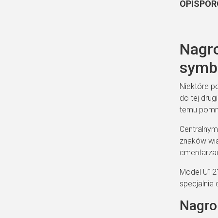
OPIS
POR
Nagro
symb
Niektóre p
do tej drug
temu pomni
Centralnym
znaków wia
cmentarza
Model U121
specjalnie
Nagro