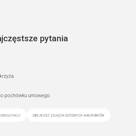
jczęstsze pytania
krzyża.
y do pochówku urnowego.
konsultacji
obejrzeć zdjęcia gotowych nagrobków