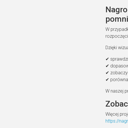
Nagro
pomnik
W przypadk
rozpoczęci
Dzięki wizu
✔ sprawdzi
✔ dopasow
✔ zobaczyć
✔ porównać
W naszej p
Zobac
Więcej pro
https://na