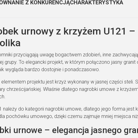
ÓWNANIE Z KONKURENCJĄ
CHARAKTERYSTYKA
bek urnowy z krzyżem U121 – e
olika
omniki przyciągają uwagę bogactwem zdobień, inne zachwycają
iej grupy. To elegancki projekt, w którym połączono jasny granit 
k wygląda bardzo dostojnie i ponadczasowo.
 elementem projektu jest krzyż wykonany w jasnej części steli.
ry chrześcijańskiej. Właśnie dlatego nagrobki urnowe z krzyżem
ch.
 należy do kategorii nagrobki urnowe, dlatego jego forma jes
 dla pochówku urnowego, dzięki czemu zajmuje mniej miejsca niż
bki urnowe – elegancja jasnego gra