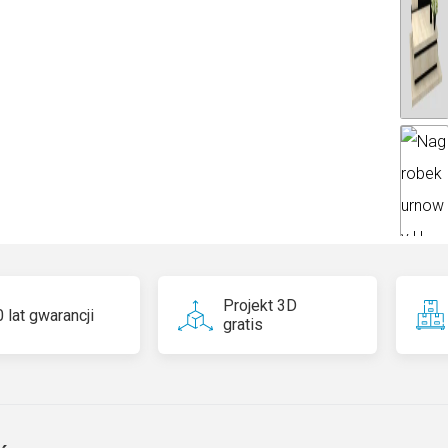
ti
v
e
:
Projekt 3D
 lat gwarancji
gratis