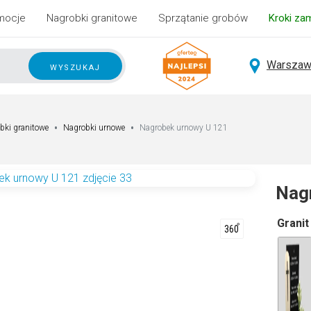
mocje
Nagrobki granitowe
Sprzątanie grobów
Kroki za
Warszaw
wyszukaj
bki granitowe
Nagrobki urnowe
Nagrobek urnowy U 121
Nag
A
Granit
lt
e
r
n
a