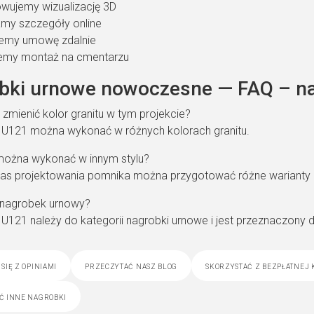
wujemy wizualizację 3D
my szczegóły online
jemy umowę zdalnie
emy montaż na cmentarzu
bki urnowe nowoczesne — FAQ – na
zmienić kolor granitu w tym projekcie?
 U121 można wykonać w różnych kolorach granitu.
można wykonać w innym stylu?
as projektowania pomnika można przygotować różne warianty 
o nagrobek urnowy?
 U121 należy do kategorii nagrobki urnowe i jest przeznaczon
się z opiniami
przeczytać nasz blog
skorzystać z bezpłatnej 
ć inne nagrobki