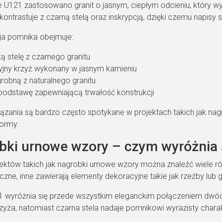
 U121 zastosowano granit o jasnym, ciepłym odcieniu, który wyró
ontrastuje z czarną stelą oraz inskrypcją, dzięki czemu napisy 
a pomnika obejmuje:
ą stelę z czarnego granitu
jny krzyż wykonany w jasnym kamieniu
robną z naturalnego granitu
 podstawę zapewniającą trwałość konstrukcji
ązania są bardzo często spotykane w projektach takich jak nagr
formy.
bki urnowe wzory – czym wyróżnia
ektów takich jak nagrobki urnowe wzory można znaleźć wiele ró
czne, inne zawierają elementy dekoracyjne takie jak rzeźby lub 
 wyróżnia się przede wszystkim eleganckim połączeniem dwóch 
zyża, natomiast czarna stela nadaje pomnikowi wyrazisty charak