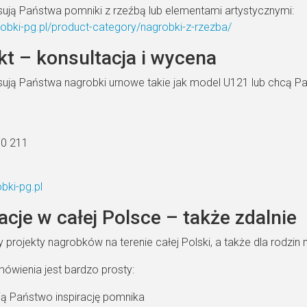
esują Państwa pomniki z rzeźbą lub elementami artystycznymi:
grobki-pg.pl/product-category/nagrobki-z-rzezba/
t – konsultacja i wycena
resują Państwa nagrobki urnowe takie jak model U121 lub chcą 
00 211
bki-pg.pl
acje w całej Polsce – także zdalnie
 projekty nagrobków na terenie całej Polski, a także dla rodzin
ówienia jest bardzo prosty:
ją Państwo inspirację pomnika