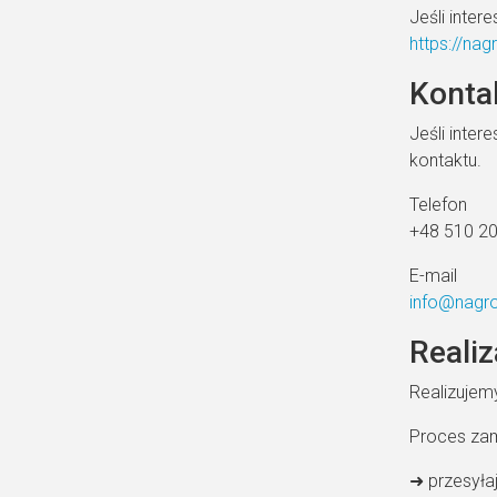
Jeśli inter
https://na
Kontak
Jeśli inte
kontaktu.
Telefon
+48 510 2
E-mail
info@nagro
Realiz
Realizujemy
Proces zam
➜ przesyła