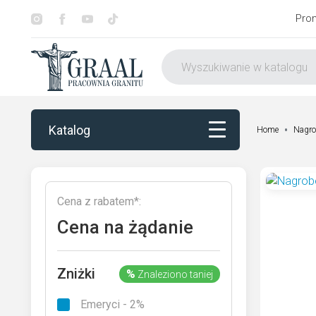
Pro
Katalog
Home
Nagro
Katalog
Cena z rabatem*:
Dekorowanie
Cena na żądanie
Otoczenie nagrobka
Zniżki
%
Znaleziono taniej
Usługi
Emeryci - 2%