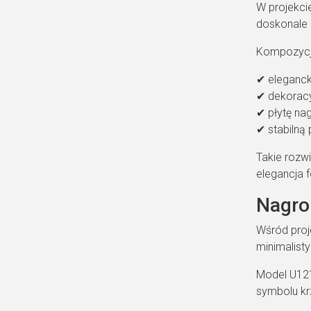
W projekcie
doskonale k
Kompozycj
✔ eleganck
✔ dekoracy
✔ płytę nag
✔ stabilną
Takie rozwi
elegancja 
Nagro
Wśród proj
minimalisty
Model U121
symbolu kr