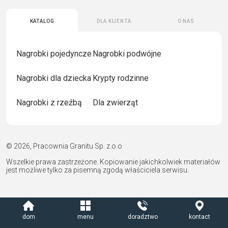
Katalog
Dla klienta
O nas
Nagrobki pojedyncze
Nagrobki podwójne
Nagrobki dla dziecka
Krypty rodzinne
Nagrobki z rzeźbą
Dla zwierząt
© 2026, Pracownia Granitu Sp. z.o.o
Wszelkie prawa zastrzeżone. Kopiowanie jakichkolwiek materiałów
jest możliwe tylko za pisemną zgodą właściciela serwisu.
dom
menu
doradztwo
kontact