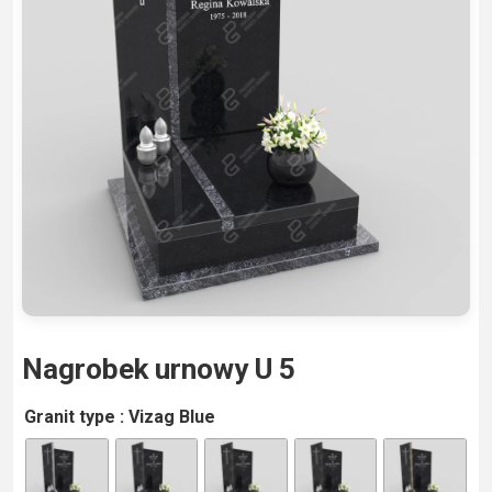
Nagrobek urnowy U 5
A
Granit type
: Vizag Blue
lt
e
r