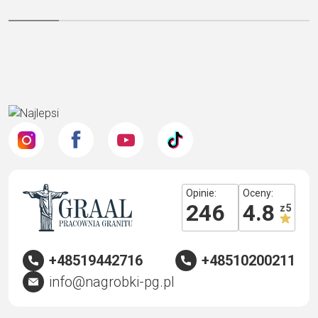
Opinie:
Oceny:
246
4.8
z 5
+48519442716
+48510200211
info@nagrobki-pg.pl