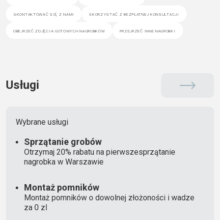
skontaktować się z nami
skorzystać z bezpłatnej konsultacji
obejrzeć zdjęcia gotowych nagrobków
przejrzeć inne nagrobki
Usługi
Wybrane usługi
Sprzątanie grobów
Otrzymaj 20% rabatu na pierwszesprzątanie
nagrobka w Warszawie
Montaż pomników
Montaż pomników o dowolnej złożoności i wadze
za 0 zl