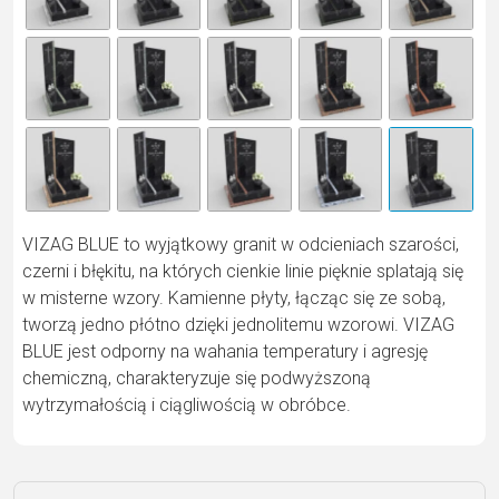
n
a
ti
v
e
:
VIZAG BLUE to wyjątkowy granit w odcieniach szarości,
czerni i błękitu, na których cienkie linie pięknie splatają się
w misterne wzory. Kamienne płyty, łącząc się ze sobą,
tworzą jedno płótno dzięki jednolitemu wzorowi. VIZAG
BLUE jest odporny na wahania temperatury i agresję
chemiczną, charakteryzuje się podwyższoną
wytrzymałością i ciągliwością w obróbce.