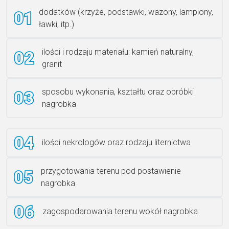
dodatków (krzyże, podstawki, wazony, lampiony,
ławki, itp.)
Rzeźba ANZK-60-BR-L
ilości i rodzaju materiału: kamień naturalny,
granit
sposobu wykonania, kształtu oraz obróbki
Ławka granitowa LG 12
nagrobka
ilości nekrologów oraz rodzaju liternictwa
przygotowania terenu pod postawienie
nagrobka
zagospodarowania terenu wokół nagrobka