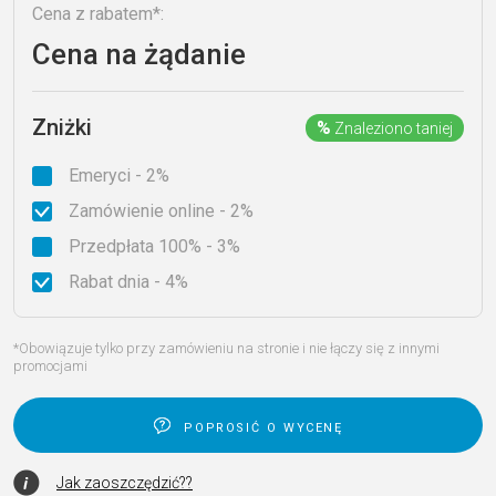
Cena z rabatem*:
Cena na żądanie
Zniżki
%
Znaleziono taniej
Emeryci - 2%
Zamówienie online - 2%
Przedpłata 100% - 3%
Rabat dnia - 4%
*Obowiązuje tylko przy zamówieniu na stronie i nie łączy się z innymi
promocjami
poprosić o wycenę
Jak zaoszczędzić??