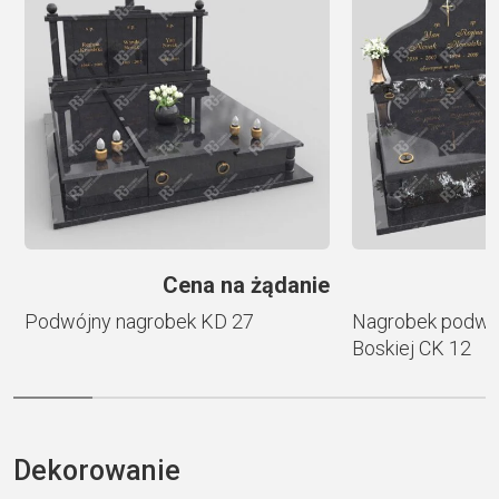
a
t
i
v
e
:
ł
Cena na żądanie
Podwójny nagrobek KD 27
Nagrobek podwój
Boskiej CK 12
Dekorowanie