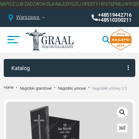
 LUB ZADZWOŃ DLA NAJLEPSZEJ OFERTY I WSTĘPNEJ WYCENY NAG
+48519442716
Warszawa
+48510200211
Katalog
Home
Nagrobki granitowe
Nagrobki urnowe
Nagrobek urnowy U 5