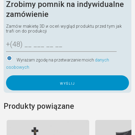
Zrobimy pomnik na indywidualne
zamówienie
Zamów makietę 3D и oceń wygląd produktu przed tym jak
trafi on do produkcji
Wyrażam zgodę na przetwarzanie moich
danych
osobowych
A
l
Produkty powiązane
t
e
r
n