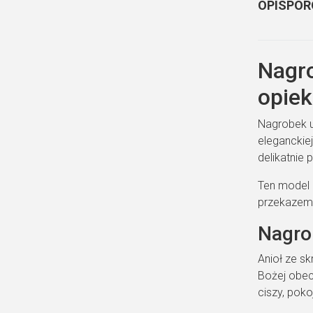
OPIS
POR
Nagro
opiek
Nagrobek u
eleganckie
delikatnie
Ten model 
przekazem
Nagrob
Anioł ze s
Bożej obec
ciszy, poko