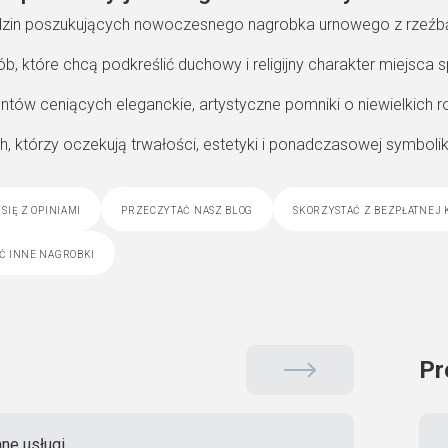
dzin poszukujących nowoczesnego nagrobka urnowego z rzeźb
ób, które chcą podkreślić duchowy i religijny charakter miejsca 
ientów ceniących eleganckie, artystyczne pomniki o niewielkich 
ch, którzy oczekują trwałości, estetyki i ponadczasowej symbolik
się z opiniami
przeczytać nasz blog
skorzystać z bezpłatnej 
ć inne nagrobki
Pr
ne usługi