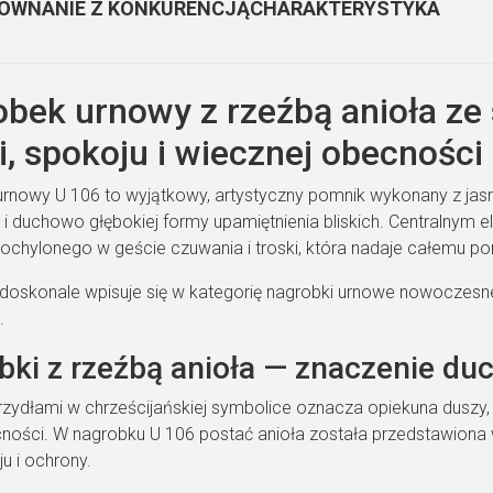
ÓWNANIE Z KONKURENCJĄ
CHARAKTERYSTYKA
bek urnowy z rzeźbą anioła ze
i, spokoju i wiecznej obecności
rnowy U 106 to wyjątkowy, artystyczny pomnik wykonany z jas
j i duchowo głębokiej formy upamiętnienia bliskich. Centralnym 
 pochylonego w geście czuwania i troski, która nadaje całemu p
doskonale wpisuje się w kategorię nagrobki urnowe nowoczesne
.
ki z rzeźbą anioła — znaczenie duch
krzydłami w chrześcijańskiej symbolice oznacza opiekuna dusz
ności. W nagrobku U 106 postać anioła została przedstawiona w
ju i ochrony.