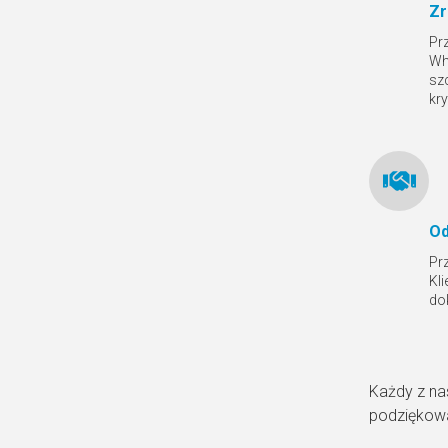
Zr
Pr
Wh
sz
kr
Od
Pr
Kl
do
Każdy z na
podziękowa