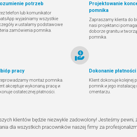
ozumienie potrzeb
Projektowanie konce
pomnika
zez telefon lub komunikator
atsApp wyjaśniamy wszystkie
Zapraszamy klienta do bi
czegóły и ustalamy podstawowe
nasi projektanci pomaga
yteria zamówienia pomnika.
doborze granitu и tworz
pomnika.
bióр pracy
Dokonanie płatności
zeprowadzamy montaż pomnika.
Klient dokonuje kolejnej 
ient akceptuje wykonaną pracę и
pomnik и jego instalację
konuje ostatecznej płatności.
cmentarzu.
szych klientów będzie niezwykle zadowolony! Jesteśmy pewni, 
nia dla wszystkich pracowników naszej firmy za profesjonaliz