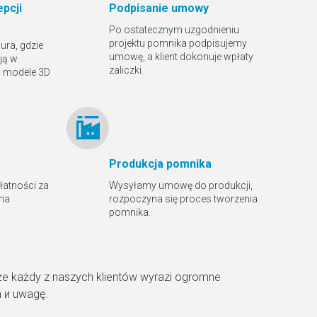
pcji
Podpisanie umowy
Po ostatecznym uzgodnieniu
projektu pomnika podpisujemy
ura, gdzie
umowę, a klient dokonuje wpłaty
ją w
zaliczki.
ą modele 3D
Produkcja pomnika
płatności za
Wysyłamy umowę do produkcji,
 na
rozpoczyna się proces tworzenia
pomnika.
że każdy z naszych klientów wyrazi ogromne
m и uwagę.