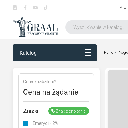
Pro
Katalog
Home
Nagro
Katalog
Cena z rabatem*:
Dekorowanie
Cena na żądanie
Otoczenie nagrobka
Zniżki
%
Znaleziono taniej
Usługi
Emeryci - 2%