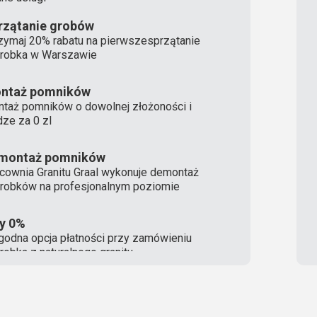
rzątanie grobów
zymaj 20% rabatu na pierwszesprzątanie
robka w Warszawie
ntaż pomników
taż pomników o dowolnej złożoności i
ze za 0 zl
montaż pomników
cownia Granitu Graal wykonuje demontaż
robków na profesjonalnym poziomie
ty 0%
odna opcja płatności przy zamówieniu
robka z naturalnego granitu