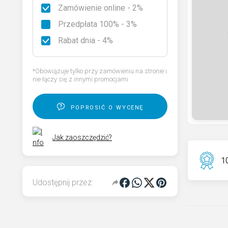
Zamówienie online - 2%
Rodzaje granitu
Przedpłata 100% - 3%
Wybierz nagrobek
Rabat dnia - 4%
Kod QR pamięci dla pomnika
*Obowiązuje tylko przy zamówieniu na stronie i
nie łączy się z innymi promocjami
poprosić o wycenę
Jak zaoszczędzić?
10
Udostępnij przez: