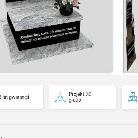
n
a
ti
v
e
:
Projekt 3D
 lat gwarancji
gratis