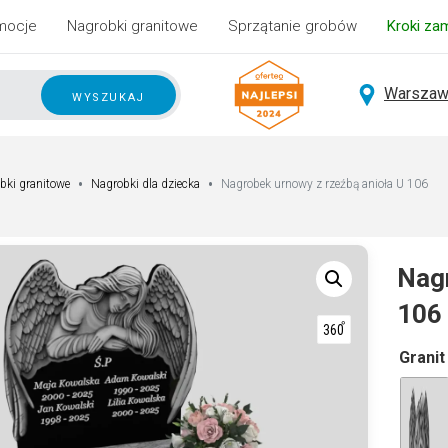
mocje
Nagrobki granitowe
Sprzątanie grobów
Kroki za
Warszaw
wyszukaj
bki granitowe
Nagrobki dla dziecka
Nagrobek urnowy z rzeźbą anioła U 106
Nagr
106
A
Granit
lt
e
r