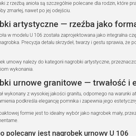
ki z rzeźbą anioła są szczególnie polecane dla rodzin, które p
y zmarłej, nawet po jej odejściu.
ki artystyczne — rzeźba jako forma
oła w modelu U 106 została zaprojektowana jako integralna częś
nagrobka. Precyzja detalu skrzydeł, twarzy i gestu sprawia, że p
ek urnowy należy do kategorii nagrobki artystyczne, przeznaczon
ziom wykonania.
ki urnowe granitowe — trwałość i e
ał wykonany z wysokiej jakości granitu, odpornego na warunki 
kamienia podkreśla elegancję pomnika i zapewnia jego estetyczny
paktowej formie jest to idealny wybór jako nagrobek mały, prze
entarne.
go polecany jest nagrobek urnowy U 106