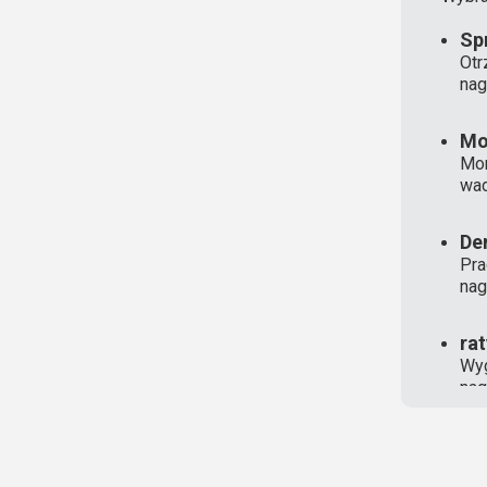
Sp
Otr
nag
Mo
Mon
wad
De
Pra
nag
ra
Wyg
nag