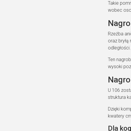
Takie pomni
wobec osob
Nagrob
Rzeźba ani
oraz bryłą 
odległości.
Ten nagrob
wysoki po
Nagrob
U 106 zost
struktura 
Dzięki kom
kwatery cm
Dla ko