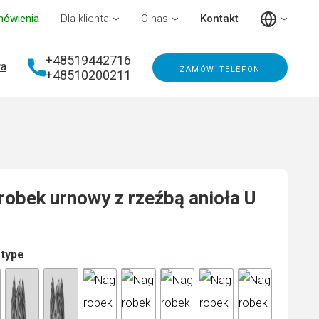
mówienia
Dla klienta
O nas
Kontakt
+48519442716
a
zamów telefon
+48510200211
obek urnowy z rzeźbą anioła U
 type