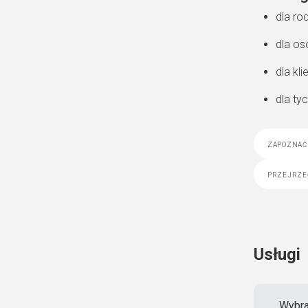
dla ro
dla os
dla kl
dla ty
zapoznać 
przejrze
Usługi
Wybra