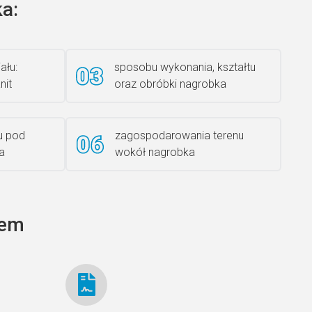
a:
Książka 2
ału:
sposobu wykonania, kształtu
nit
oraz obróbki nagrobka
Rzeźba ANZK-60-BR-L
u pod
zagospodarowania terenu
a
wokół nagrobka
Ławka granitowa LG 12
tem