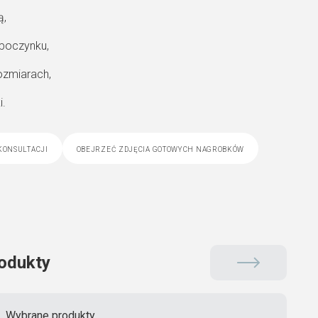
ą,
spoczynku,
rozmiarach,
i.
konsultacji
obejrzeć zdjęcia gotowych nagrobków
odukty
Wybrane produkty