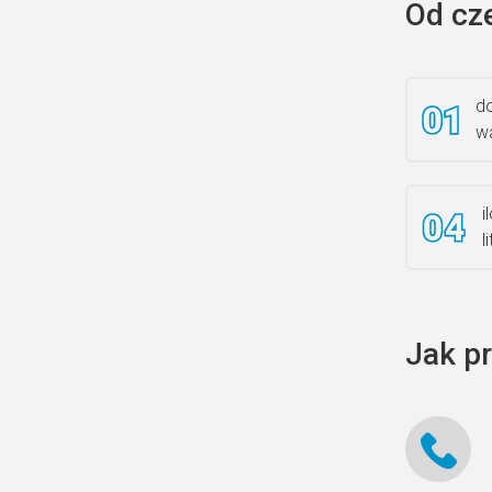
Od cz
do
wa
i
l
Jak p