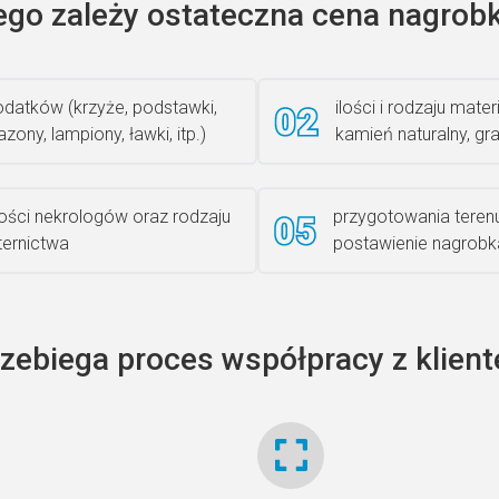
ego zależy ostateczna cena nagrobk
datków (krzyże, podstawki,
ilości i rodzaju materi
zony, lampiony, ławki, itp.)
kamień naturalny, gra
lości nekrologów oraz rodzaju
przygotowania teren
iternictwa
postawienie nagrobk
rzebiega proces współpracy z klien