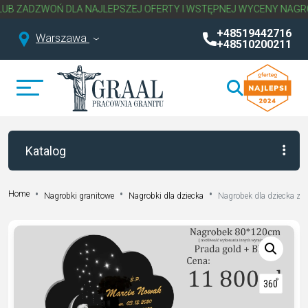
 DLA NAJLEPSZEJ OFERTY I WSTĘPNEJ WYCENY NAGROBKA.
NAPISZ
+48519442716
Warszawa
+48510200211
Katalog
Home
Nagrobki granitowe
Nagrobki dla dziecka
Nagrobek dla dziecka z 