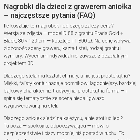
Nagrobki dla dzieci z grawerem aniołka
– najczęstsze pytania (FAQ)
Ile kosztuje ten nagrobek i od czego zależy cena?
Wersja ze zdjęcia — model D 88 z granitu Prada Gold +
Black, 80 × 120 cm — kosztuje 11 800 zł. Na cenę wpływa
złożoność sceny graweru, kształt steli, rodzaj granitu i
wymiary. Wyceniam indywidualnie, zawsze z bezpłatnym
projektem 3D.
Dlaczego stela ma kształt chmury, a nie jest prostokątna?
Miękki, falisty kontur nadaje pomnikowi łagodniejszy, bardziej
bajkowy charakter niż tradycyjna, prostokątna forma — i
spina się tematycznie ze sceną nieba i gwiazd
wygrawerowaną na steli.
Dlaczego aniołek siedzi na księżycu, a nie stoi lub leci?
Ta poza — spokojna, odpoczywająca — mówi o
bezpieczeństwie i ciszy mocniej niż postać w ruchu. To