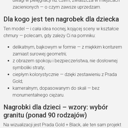
uwagi w pielęgnacji niż czerń, zwłaszcza w miejscach
zacienionych — o czym zawsze uprzedzam.
Dla kogo jest ten nagrobek dla dziecka
Ten model — i cała idea nocnej, kojącej sceny w kształcie
chmury — polecam, gdy zależy Ci na pomniku:
delikatnym, bajkowym w formie — z miękkim konturem
zamiast surowej geometrii;
z obrazem spokoju i bezpieczeństwa, nie dosłownej
symboliki straty;
ciepłym kolorystycznie — dzięki zestawieniu z Prada
Gold;
kameralnym, dopasowanym do skali — bez
monumentalnego ciężaru.
Nagrobki dla dzieci – wzory: wybór
granitu (ponad 90 rodzajów)
Na wizualizacji jest Prada Gold + Black, ale ten sam projekt