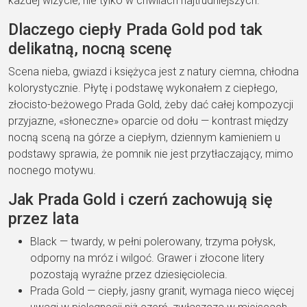
każdej wizycie, nie tylko w chwilach najtrudniejszych.
Dlaczego ciepły Prada Gold pod tak
delikatną, nocną scenę
Scena nieba, gwiazd i księżyca jest z natury ciemna, chłodna
kolorystycznie. Płytę i podstawę wykonałem z ciepłego,
złocisto-beżowego Prada Gold, żeby dać całej kompozycji
przyjazne, «słoneczne» oparcie od dołu — kontrast między
nocną sceną na górze a ciepłym, dziennym kamieniem u
podstawy sprawia, że pomnik nie jest przytłaczający, mimo
nocnego motywu.
Jak Prada Gold i czerń zachowują się
przez lata
Black — twardy, w pełni polerowany, trzyma połysk,
odporny na mróz i wilgoć. Grawer i złocone litery
pozostają wyraźne przez dziesięciolecia.
Prada Gold — ciepły, jasny granit, wymaga nieco więcej