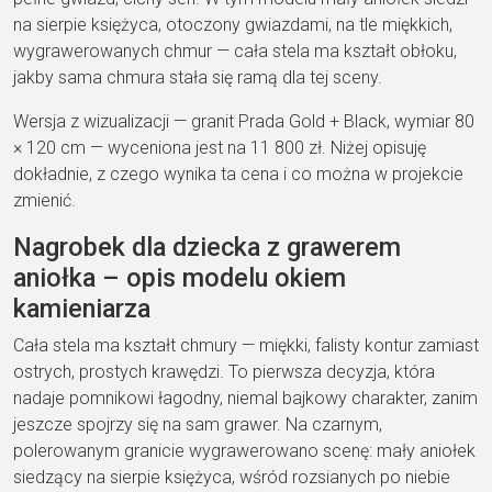
na sierpie księżyca, otoczony gwiazdami, na tle miękkich,
wygrawerowanych chmur — cała stela ma kształt obłoku,
jakby sama chmura stała się ramą dla tej sceny.
Wersja z wizualizacji — granit Prada Gold + Black, wymiar 80
× 120 cm — wyceniona jest na 11 800 zł. Niżej opisuję
dokładnie, z czego wynika ta cena i co można w projekcie
zmienić.
Nagrobek dla dziecka z grawerem
aniołka – opis modelu okiem
kamieniarza
Cała stela ma kształt chmury — miękki, falisty kontur zamiast
ostrych, prostych krawędzi. To pierwsza decyzja, która
nadaje pomnikowi łagodny, niemal bajkowy charakter, zanim
jeszcze spojrzy się na sam grawer. Na czarnym,
polerowanym granicie wygrawerowano scenę: mały aniołek
siedzący na sierpie księżyca, wśród rozsianych po niebie