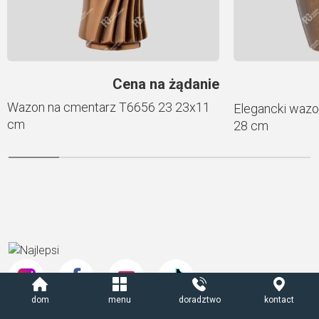
Cena na żądanie
Wazon na cmentarz T6656 23 23х11
Elegancki wazo
cm
28 cm
dom
menu
doradztwo
kontact