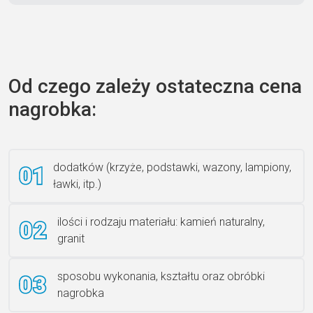
Zecero jaskółka 3150
Od czego zależy ostateczna cena
nagrobka:
Książka 2
dodatków (krzyże, podstawki, wazony, lampiony,
ławki, itp.)
Rzeźba ANZK-60-BR-L
ilości i rodzaju materiału: kamień naturalny,
granit
sposobu wykonania, kształtu oraz obróbki
Ławka granitowa LG 12
nagrobka