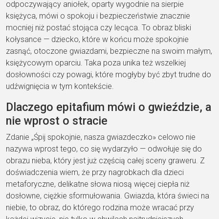
odpoczywający aniołek, oparty wygodnie na sierpie
księżyca, mówi o spokoju i bezpieczeństwie znacznie
mocniej niż postać stojąca czy lecąca. To obraz bliski
kołysance — dziecko, które w końcu może spokojnie
zasnąć, otoczone gwiazdami, bezpieczne na swoim małym,
księżycowym oparciu. Taka poza unika też wszelkiej
dosłowności czy powagi, które mogłyby być zbyt trudne do
udźwignięcia w tym kontekście.
Dlaczego epitafium mówi o gwieździe, a
nie wprost o stracie
Zdanie „Śpij spokojnie, nasza gwiazdeczko» celowo nie
nazywa wprost tego, co się wydarzyło — odwołuje się do
obrazu nieba, który jest już częścią całej sceny graweru. Z
doświadczenia wiem, że przy nagrobkach dla dzieci
metaforyczne, delikatne słowa niosą więcej ciepła niż
dosłowne, ciężkie sformułowania. Gwiazda, która świeci na
niebie, to obraz, do którego rodzina może wracać przy