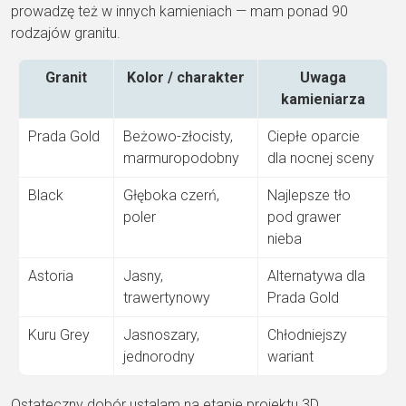
prowadzę też w innych kamieniach — mam ponad 90
rodzajów granitu.
Granit
Kolor / charakter
Uwaga
kamieniarza
Prada Gold
Beżowo-złocisty,
Ciepłe oparcie
marmuropodobny
dla nocnej sceny
Black
Głęboka czerń,
Najlepsze tło
poler
pod grawer
nieba
Astoria
Jasny,
Alternatywa dla
trawertynowy
Prada Gold
Kuru Grey
Jasnoszary,
Chłodniejszy
jednorodny
wariant
Ostateczny dobór ustalam na etapie projektu 3D.