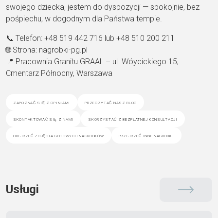
swojego dziecka, jestem do dyspozycji — spokojnie, bez
pośpiechu, w dogodnym dla Państwa tempie.
📞 Telefon: +48 519 442 716 lub +48 510 200 211
🌐 Strona: nagrobki-pg.pl
📍 Pracownia Granitu GRAAL – ul. Wóycickiego 15,
Cmentarz Północny, Warszawa
zapoznać się z opiniami
przeczytać nasz blog
skontaktować się z nami
skorzystać z bezpłatnej konsultacji
obejrzeć zdjęcia gotowych nagrobków
przejrzeć inne nagrobki
Usługi