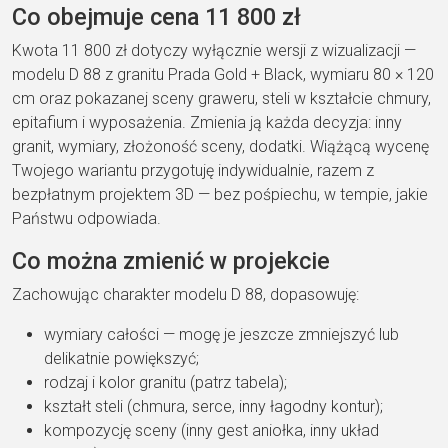
Co obejmuje cena 11 800 zł
Kwota 11 800 zł dotyczy wyłącznie wersji z wizualizacji —
modelu D 88 z granitu Prada Gold + Black, wymiaru 80 × 120
cm oraz pokazanej sceny graweru, steli w kształcie chmury,
epitafium i wyposażenia. Zmienia ją każda decyzja: inny
granit, wymiary, złożoność sceny, dodatki. Wiążącą wycenę
Twojego wariantu przygotuję indywidualnie, razem z
bezpłatnym projektem 3D — bez pośpiechu, w tempie, jakie
Państwu odpowiada.
Co można zmienić w projekcie
Zachowując charakter modelu D 88, dopasowuję:
wymiary całości — mogę je jeszcze zmniejszyć lub
delikatnie powiększyć;
rodzaj i kolor granitu (patrz tabela);
kształt steli (chmura, serce, inny łagodny kontur);
kompozycję sceny (inny gest aniołka, inny układ