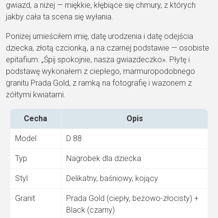
gwiazd, a niżej — miękkie, kłębiące się chmury, z których
jakby cała ta scena się wyłania.
Poniżej umieściłem imię, datę urodzenia i datę odejścia
dziecka, złotą czcionką, a na czarnej podstawie — osobiste
epitafium: „Śpij spokojnie, nasza gwiazdeczko». Płytę i
podstawę wykonałem z ciepłego, marmuropodobnego
granitu Prada Gold, z ramką na fotografię i wazonem z
żółtymi kwiatami.
Cecha
Opis
Model
D 88
Typ
Nagrobek dla dziecka
Styl
Delikatny, baśniowy, kojący
Granit
Prada Gold (ciepły, beżowo-złocisty) +
Black (czarny)