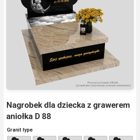
Nagrobek dla dziecka z grawerem
aniołka D 88
A
Granit type
lt