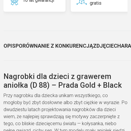
10 lat gwarancji
gratis
OPIS
PORÓWNANIE Z KONKURENCJĄ
ZDJĘCIE
CHARA
Nagrobki dla dzieci z grawerem
aniołka (D 88) – Prada Gold + Black
Przy nagrobku dla dziecka unikam wszystkiego, co
mogłoby być zbyt dosłowne albo zbyt ciężkie w wyrazie. Po
dwudziestu latach projektowania nagrobków dla dzieci
wiem, że najlepiej sprawdzają się motywy zaczerpnięte z
tego, co bliskie dziecięcemu światu — kołysanka, niebo
pełne gwiazd, cichy sen. W tym modelu mały aniołek siedzi