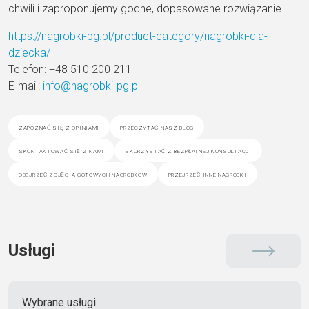
chwili i zaproponujemy godne, dopasowane rozwiązanie.
https://nagrobki-pg.pl/product-category/nagrobki-dla-
dziecka/
Telefon: +48 510 200 211
E-mail:
info@nagrobki-pg.pl
zapoznać się z opiniami
przeczytać nasz blog
skontaktować się z nami
skorzystać z bezpłatnej konsultacji
obejrzeć zdjęcia gotowych nagrobków
przejrzeć inne nagrobki
Usługi
Wybrane usługi