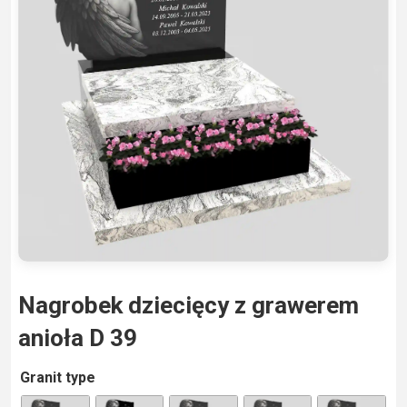
Nagrobek dziecięcy z grawerem
anioła D 39
A
Granit type
lt