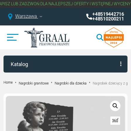
UB ZADZWOŃ DLA NAJLEPSZEJ OFERTY I WSTĘPNEJ WYCENY NAGRO
+48519442716
Warszawa
+48510200211
Katalog
Home
Nagrobki granitowe
Nagrobki dla dziecka
Nagrobek dziecięcy z gr