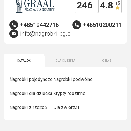
246
4.8
z 5
+48519442716
+48510200211
info@nagrobki-pg.pl
Katalog
Dla klienta
O nas
Nagrobki pojedyncze
Nagrobki podwójne
Nagrobki dla dziecka
Krypty rodzinne
Nagrobki z rzeźbą
Dla zwierząt