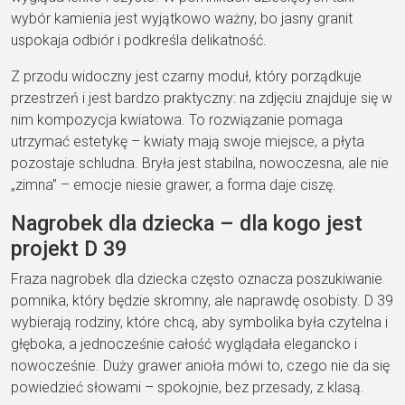
wybór kamienia jest wyjątkowo ważny, bo jasny granit
uspokaja odbiór i podkreśla delikatność.
Z przodu widoczny jest czarny moduł, który porządkuje
przestrzeń i jest bardzo praktyczny: na zdjęciu znajduje się w
nim kompozycja kwiatowa. To rozwiązanie pomaga
utrzymać estetykę – kwiaty mają swoje miejsce, a płyta
pozostaje schludna. Bryła jest stabilna, nowoczesna, ale nie
„zimna” – emocje niesie grawer, a forma daje ciszę.
Nagrobek dla dziecka – dla kogo jest
projekt D 39
Fraza nagrobek dla dziecka często oznacza poszukiwanie
pomnika, który będzie skromny, ale naprawdę osobisty. D 39
wybierają rodziny, które chcą, aby symbolika była czytelna i
głęboka, a jednocześnie całość wyglądała elegancko i
nowocześnie. Duży grawer anioła mówi to, czego nie da się
powiedzieć słowami – spokojnie, bez przesady, z klasą.