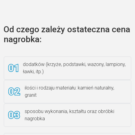
Zecero jaskółka 3150
Od czego zależy ostateczna cena
nagrobka:
Książka 2
dodatków (krzyże, podstawki, wazony, lampiony,
ławki, itp.)
Rzeźba ANZK-60-BR-L
ilości i rodzaju materiału: kamień naturalny,
granit
sposobu wykonania, kształtu oraz obróbki
Ławka granitowa LG 12
nagrobka