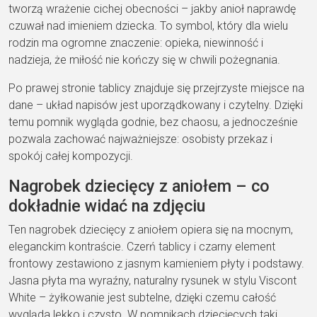
tworzą wrażenie cichej obecności – jakby anioł naprawdę
czuwał nad imieniem dziecka. To symbol, który dla wielu
rodzin ma ogromne znaczenie: opieka, niewinność i
nadzieja, że miłość nie kończy się w chwili pożegnania.
Po prawej stronie tablicy znajduje się przejrzyste miejsce na
dane – układ napisów jest uporządkowany i czytelny. Dzięki
temu pomnik wygląda godnie, bez chaosu, a jednocześnie
pozwala zachować najważniejsze: osobisty przekaz i
spokój całej kompozycji.
Nagrobek dziecięcy z aniołem – co
dokładnie widać na zdjęciu
Ten nagrobek dziecięcy z aniołem opiera się na mocnym,
eleganckim kontraście. Czerń tablicy i czarny element
frontowy zestawiono z jasnym kamieniem płyty i podstawy.
Jasna płyta ma wyraźny, naturalny rysunek w stylu Viscont
White – żyłkowanie jest subtelne, dzięki czemu całość
wygląda lekko i czysto. W pomnikach dziecięcych taki