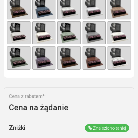
e
r
n
a
ti
v
e
:
Cena z rabatem*:
Cena na żądanie
Zniżki
%
Znaleziono taniej