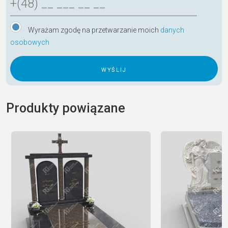
Wyrażam zgodę na przetwarzanie moich
danych
osobowych
A
l
Produkty powiązane
t
e
r
n
a
t
i
v
e
: