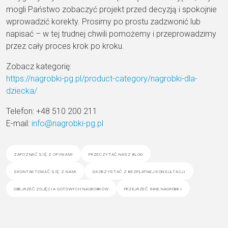
mogli Państwo zobaczyć projekt przed decyzją i spokojnie
wprowadzić korekty. Prosimy po prostu zadzwonić lub
napisać – w tej trudnej chwili pomożemy i przeprowadzimy
przez cały proces krok po kroku.
Zobacz kategorię:
https://nagrobki-pg.pl/product-category/nagrobki-dla-
dziecka/
Telefon: +48 510 200 211
E-mail:
info@nagrobki-pg.pl
zapoznać się z opiniami
przeczytać nasz blog
skontaktować się z nami
skorzystać z bezpłatnej konsultacji
obejrzeć zdjęcia gotowych nagrobków
przejrzeć inne nagrobki