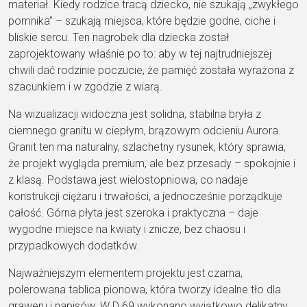
materiał. Kiedy rodzice tracą dziecko, nie szukają „zwykłego
pomnika” – szukają miejsca, które będzie godne, ciche i
bliskie sercu. Ten nagrobek dla dziecka został
zaprojektowany właśnie po to: aby w tej najtrudniejszej
chwili dać rodzinie poczucie, że pamięć została wyrażona z
szacunkiem i w zgodzie z wiarą.
Na wizualizacji widoczna jest solidna, stabilna bryła z
ciemnego granitu w ciepłym, brązowym odcieniu Aurora.
Granit ten ma naturalny, szlachetny rysunek, który sprawia,
że projekt wygląda premium, ale bez przesady – spokojnie i
z klasą. Podstawa jest wielostopniowa, co nadaje
konstrukcji ciężaru i trwałości, a jednocześnie porządkuje
całość. Górna płyta jest szeroka i praktyczna – daje
wygodne miejsce na kwiaty i znicze, bez chaosu i
przypadkowych dodatków.
Najważniejszym elementem projektu jest czarna,
polerowana tablica pionowa, która tworzy idealne tło dla
graweru i napisów. W D 69 wykonano wyjątkowo delikatny,