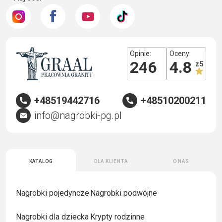
Opinie:
Oceny:
246
4.8
z 5
+48519442716
+48510200211
info@nagrobki-pg.pl
Katalog
Dla klienta
O nas
Nagrobki pojedyncze
Nagrobki podwójne
Nagrobki dla dziecka
Krypty rodzinne