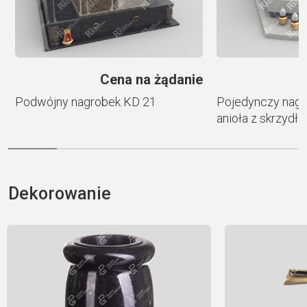
ł
Cena na żądanie
Podwójny nagrobek KD 21
Pojedynczy nagr
anioła z skrzydł
Dekorowanie