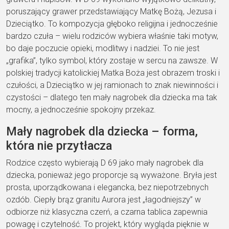
poruszający grawer przedstawiający Matkę Bożą, Jezusa i
Dzieciątko. To kompozycja głęboko religijna i jednocześnie
bardzo czuła – wielu rodziców wybiera właśnie taki motyw,
bo daje poczucie opieki, modlitwy i nadziei. To nie jest
„grafika”, tylko symbol, który zostaje w sercu na zawsze. W
polskiej tradycji katolickiej Matka Boża jest obrazem troski i
czułości, a Dzieciątko w jej ramionach to znak niewinności i
czystości – dlatego ten mały nagrobek dla dziecka ma tak
mocny, a jednocześnie spokojny przekaz.
Mały nagrobek dla dziecka – forma,
która nie przytłacza
Rodzice często wybierają D 69 jako mały nagrobek dla
dziecka, ponieważ jego proporcje są wyważone. Bryła jest
prosta, uporządkowana i elegancka, bez niepotrzebnych
ozdób. Ciepły brąz granitu Aurora jest „łagodniejszy” w
odbiorze niż klasyczna czerń, a czarna tablica zapewnia
powagę i czytelność. To projekt, który wygląda pięknie w