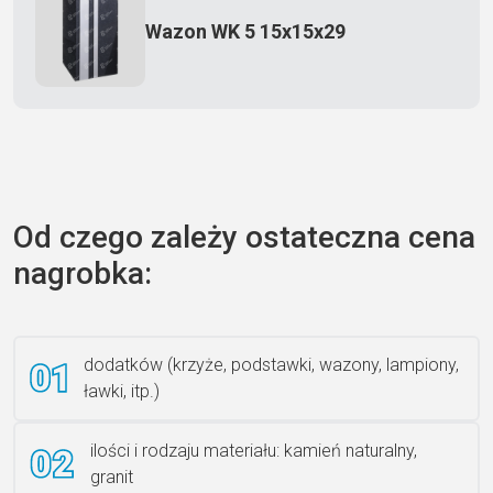
Wazon WK 5 15x15x29
Zecero jaskółka 3150
Od czego zależy ostateczna cena
nagrobka:
Książka 2
dodatków (krzyże, podstawki, wazony, lampiony,
ławki, itp.)
Rzeźba ANZK-60-BR-L
ilości i rodzaju materiału: kamień naturalny,
granit