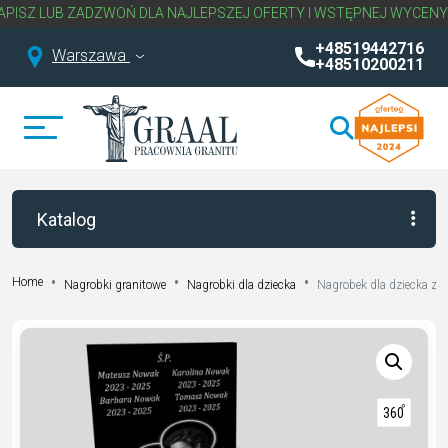
UB ZADZWOŃ DLA NAJLEPSZEJ OFERTY I WSTĘPNEJ WYCENY NAGROB
+48519442716
Warszawa
+48510200211
Katalog
Home
Nagrobki granitowe
Nagrobki dla dziecka
Nagrobek dla dziecka z g