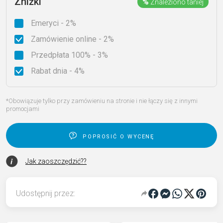
Zniżki
%
Znaleziono taniej
Emeryci - 2%
Zamówienie online - 2%
Przedpłata 100% - 3%
Rabat dnia - 4%
*Obowiązuje tylko przy zamówieniu na stronie i nie łączy się z innymi
promocjami
poprosić o wycenę
Jak zaoszczędzić??
Udostępnij przez: