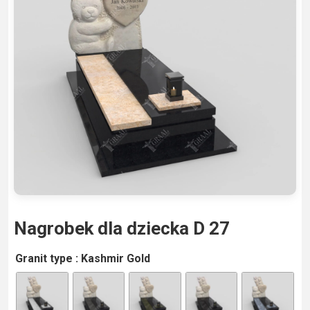
Nagrobek dla dziecka D 27
A
Granit type
: Kashmir Gold
lt
e
r