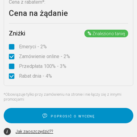
Cena z rabatem*:
Cena na żądanie
Zniżki
%
Znaleziono taniej
Emeryci - 2%
Zamówienie online - 2%
Przedpłata 100% - 3%
Rabat dnia - 4%
*Obowiązuje tylko przy zamówieniu na stronie i nie łączy się z innymi
promocjami
poprosić o wycenę
Jak zaoszczędzić??