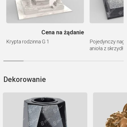
e
Cena na żądanie
Krypta rodzinna G 1
Pojedynczy nagr
anioła z skrzydł
Dekorowanie