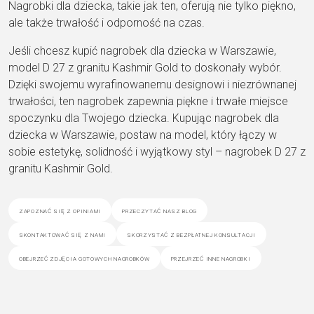
Nagrobki dla dziecka, takie jak ten, oferują nie tylko piękno,
ale także trwałość i odporność na czas.
Jeśli chcesz kupić nagrobek dla dziecka w Warszawie,
model D 27 z granitu Kashmir Gold to doskonały wybór.
Dzięki swojemu wyrafinowanemu designowi i niezrównanej
trwałości, ten nagrobek zapewnia piękne i trwałe miejsce
spoczynku dla Twojego dziecka. Kupując nagrobek dla
dziecka w Warszawie, postaw na model, który łączy w
sobie estetykę, solidność i wyjątkowy styl – nagrobek D 27 z
granitu Kashmir Gold.
zapoznać się z opiniami
przeczytać nasz blog
skontaktować się z nami
skorzystać z bezpłatnej konsultacji
obejrzeć zdjęcia gotowych nagrobków
przejrzeć inne nagrobki