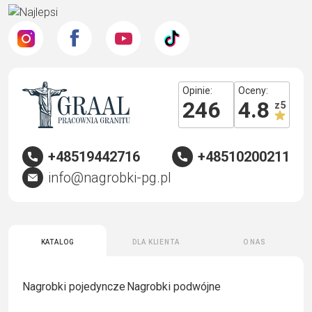
Opinie:
Oceny:
246
4.8
z 5
+48519442716
+48510200211
info@nagrobki-pg.pl
Katalog
Dla klienta
O nas
Nagrobki pojedyncze
Nagrobki podwójne