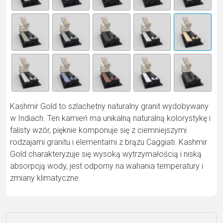
n
a
ti
v
e
:
Kashmir Gold to szlachetny naturalny granit wydobywany
w Indiach. Ten kamień ma unikalną naturalną kolorystykę i
falisty wzór, pięknie komponuje się z ciemniejszymi
rodzajami granitu i elementami z brązu Caggiati. Kashmir
Gold charakteryzuje się wysoką wytrzymałością i niską
absorpcją wody, jest odporny na wahania temperatury i
zmiany klimatyczne.