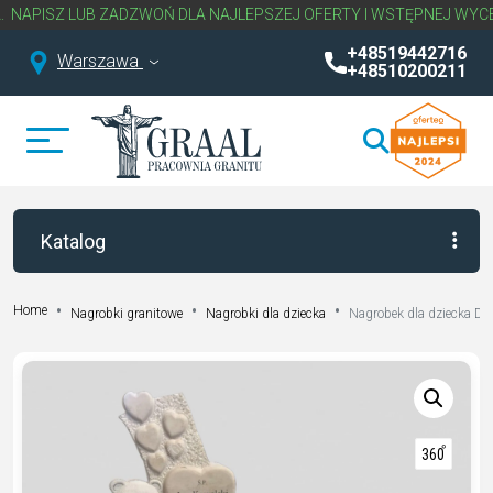
Z LUB ZADZWOŃ DLA NAJLEPSZEJ OFERTY I WSTĘPNEJ WYCENY NA
+48519442716
Warszawa
+48510200211
Katalog
Home
Nagrobki granitowe
Nagrobki dla dziecka
Nagrobek dla dziecka D 