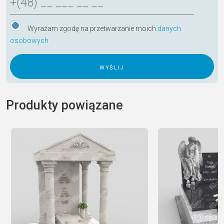
Wyrażam zgodę na przetwarzanie moich
danych
osobowych
A
l
Produkty powiązane
t
e
r
n
a
t
i
v
e
: