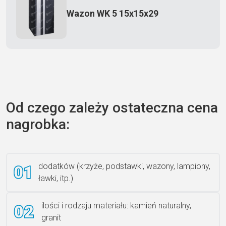
Wazon WK 5 15x15x29
Zecero jaskółka 3150
Od czego zależy ostateczna cena
nagrobka:
Książka 2
dodatków (krzyże, podstawki, wazony, lampiony,
ławki, itp.)
Rzeźba ANZK-60-BR-L
ilości i rodzaju materiału: kamień naturalny,
granit