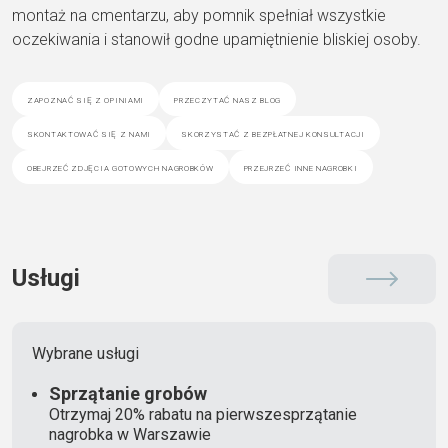
montaż na cmentarzu, aby pomnik spełniał wszystkie
oczekiwania i stanowił godne upamiętnienie bliskiej osoby.
zapoznać się z opiniami
przeczytać nasz blog
skontaktować się z nami
skorzystać z bezpłatnej konsultacji
obejrzeć zdjęcia gotowych nagrobków
przejrzeć inne nagrobki
Usługi
Wybrane usługi
Sprzątanie grobów
Otrzymaj 20% rabatu na pierwszesprzątanie
nagrobka w Warszawie