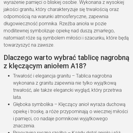
wyrażenie pamięci o bliskiej osobie. Wykonana z wysokiej
jakości granitu, który charakteryzuje się trwałością oraz
odpornością na warunki atmosferyczne, zapewnia
długowieczność pomnika. Rzeźba anioła w pozie
modlitewnej symbolizuje opiekę nad duszą zmarłego,
natomiast róże są symbolem miłości i szacunku, które będą
towarzyszyć na zawsze.
Dlaczego warto wybrać tablicę nagrobną
z klęczącym aniołem A18?
Trwałość i elegancja granitu – Tablica nagrobna
wykonana z granitu zapewnia nie tylko wyjątkową
trwałość, ale także elegancki wygląd, który przetrwa
lata.
Głęboka symbolika – Klęczący anioł wyraża duchową
opiekę i troskę, a róże przypominają o wiecznej miłości
i pamięci, co nadaje pomnikowi wyjątkowego
znaczenia.
Precyzyjna ręczna rzeźba – Każdy detal anioła i róż