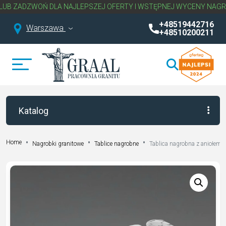
DZWOŃ DLA NAJLEPSZEJ OFERTY I WSTĘPNEJ WYCENY NAGROBKA.
N
+48519442716
Warszawa
+48510200211
Katalog
Home
Nagrobki granitowe
Tablice nagrobne
Tablica nagrobna z aniołem 