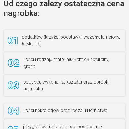
Od czego zależy ostateczna cena
nagrobka:
Książka 2
dodatków (krzyże, podstawki, wazony, lampiony,
ławki, itp.)
Rzeźba ANZK-60-BR-L
ilości i rodzaju materiału: kamień naturalny,
granit
sposobu wykonania, kształtu oraz obróbki
Ławka granitowa LG 12
nagrobka
ilości nekrologów oraz rodzaju liternictwa
przygotowania terenu pod postawienie