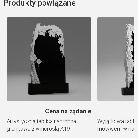
Produkty powiązane
t
e
r
n
a
t
i
v
e
:
e
Cena na żądanie
Artystyczna tablica nagrobna
Wyjątkowa tablic
granitowa z winoroślą A19
motywem winoro