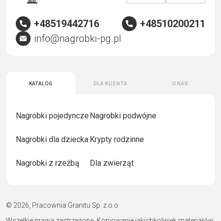
+48519442716
+48510200211
info@nagrobki-pg.pl
Katalog
Dla klienta
O nas
Nagrobki pojedyncze
Nagrobki podwójne
Nagrobki dla dziecka
Krypty rodzinne
Nagrobki z rzeźbą
Dla zwierząt
© 2026, Pracownia Granitu Sp. z.o.o
Wszelkie prawa zastrzeżone. Kopiowanie jakichkolwiek materiałów