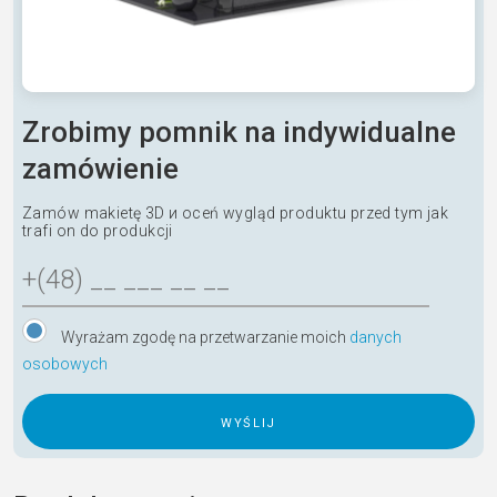
Zrobimy pomnik na indywidualne
zamówienie
Zamów makietę 3D и oceń wygląd produktu przed tym jak
trafi on do produkcji
Wyrażam zgodę na przetwarzanie moich
danych
osobowych
A
l