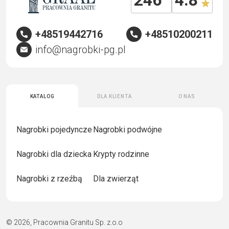
+48519442716
+48510200211
info@nagrobki-pg.pl
Katalog
Dla klienta
O nas
Nagrobki pojedyncze
Nagrobki podwójne
Nagrobki dla dziecka
Krypty rodzinne
Nagrobki z rzeźbą
Dla zwierząt
© 2026, Pracownia Granitu Sp. z.o.o