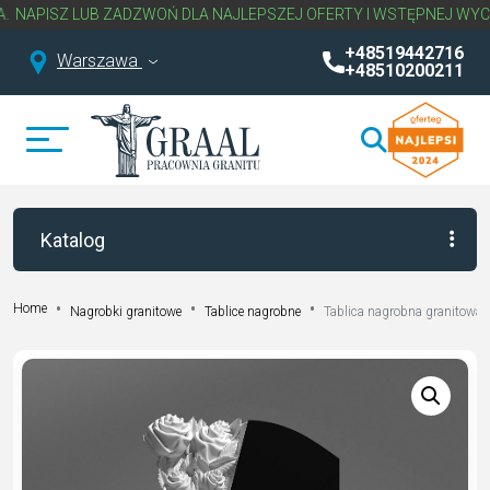
SZ LUB ZADZWOŃ DLA NAJLEPSZEJ OFERTY I WSTĘPNEJ WYCENY N
+48519442716
Warszawa
+48510200211
Katalog
Home
Nagrobki granitowe
Tablice nagrobne
Tablica nagrobna granitowa 