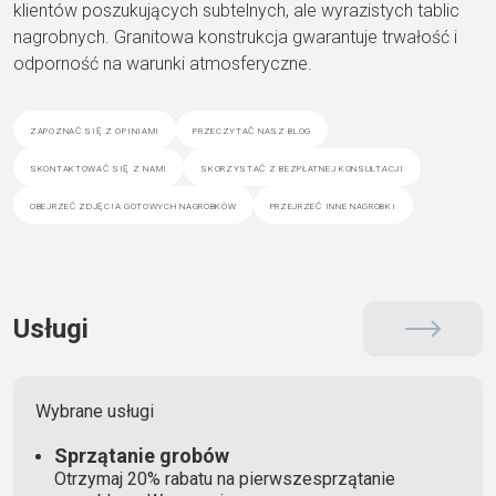
klientów poszukujących subtelnych, ale wyrazistych tablic
nagrobnych. Granitowa konstrukcja gwarantuje trwałość i
odporność na warunki atmosferyczne.
zapoznać się z opiniami
przeczytać nasz blog
skontaktować się z nami
skorzystać z bezpłatnej konsultacji
obejrzeć zdjęcia gotowych nagrobków
przejrzeć inne nagrobki
Usługi
Wybrane usługi
Sprzątanie grobów
Otrzymaj 20% rabatu na pierwszesprzątanie