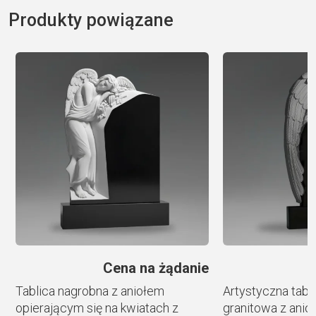
l
Produkty powiązane
t
e
r
n
a
t
i
v
e
:
e
Cena na żądanie
Tablica nagrobna z aniołem
Artystyczna tabl
opierającym się na kwiatach z
granitowa z anio