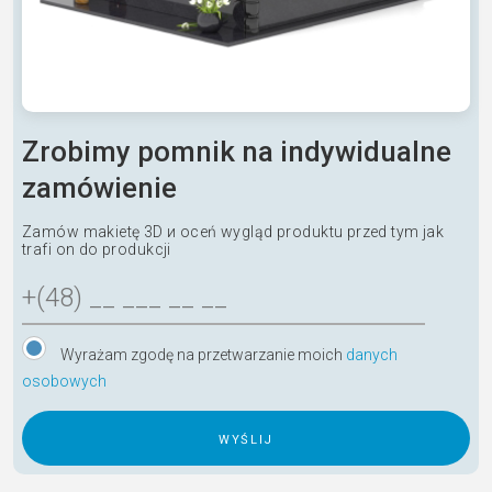
Zrobimy pomnik na indywidualne
zamówienie
Zamów makietę 3D и oceń wygląd produktu przed tym jak
trafi on do produkcji
Wyrażam zgodę na przetwarzanie moich
danych
osobowych
A