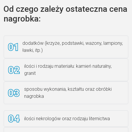
Od czego zależy ostateczna cena
nagrobka:
Książka 2
dodatków (krzyże, podstawki, wazony, lampiony,
ławki, itp.)
Rzeźba ANZK-60-BR-L
ilości i rodzaju materiału: kamień naturalny,
granit
sposobu wykonania, kształtu oraz obróbki
Ławka granitowa LG 12
nagrobka
ilości nekrologów oraz rodzaju liternictwa