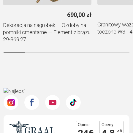
690,00
zł
Granitowy waz
Dekoracja na nagrobek — Ozdoby na
toczone W3 14
pomniki cmentarne — Element z brązu
29-369.27
Opinie:
Oceny:
246
4.8
z 5