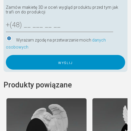
Zamów makietę 3D и oceń wygląd produktu przed tym jak
trafi on do produkcji
Wyrażam zgodę na przetwarzanie moich
danych
osobowych
A
l
Produkty powiązane
t
e
r
n
a
t
i