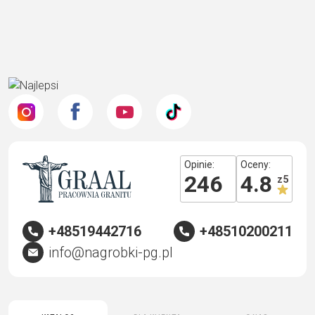
Opinie:
Oceny:
246
4.8
z 5
+48519442716
+48510200211
info@nagrobki-pg.pl