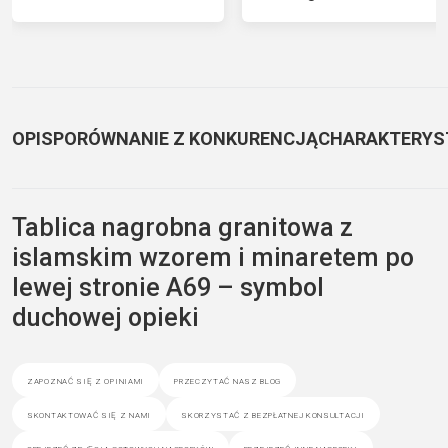
OPIS
PORÓWNANIE Z KONKURENCJĄ
CHARAKTERYS
Tablica nagrobna granitowa z
islamskim wzorem i minaretem po
lewej stronie A69 – symbol
duchowej opieki
zapoznać się z opiniami
przeczytać nasz blog
skontaktować się z nami
skorzystać z bezpłatnej konsultacji
obejrzeć zdjęcia gotowych nagrobków
przejrzeć inne nagrobki