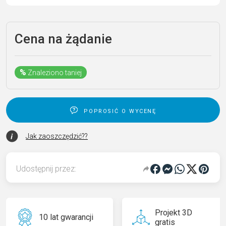
Cena na żądanie
%
Znaleziono taniej
poprosić o wycenę
Jak zaoszczędzić??
Udostępnij przez:
Projekt 3D
10 lat gwarancji
gratis