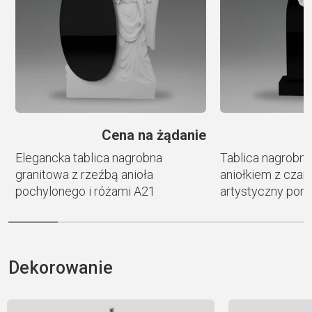
v
e
:
e
Cena na żądanie
Elegancka tablica nagrobna
Tablica nagrobn
granitowa z rzeźbą anioła
aniołkiem z czar
pochylonego i różami A21
artystyczny pom
Dekorowanie