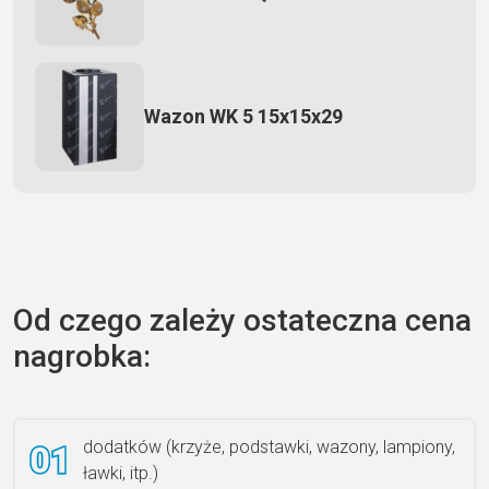
Wazon WK 5 15x15x29
Zecero jaskółka 3150
Od czego zależy ostateczna cena
nagrobka:
Książka 2
dodatków (krzyże, podstawki, wazony, lampiony,
ławki, itp.)