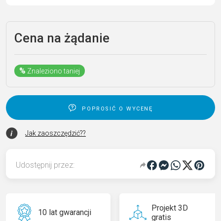
Cena na żądanie
%
Znaleziono taniej
poprosić o wycenę
Jak zaoszczędzić??
Udostępnij przez:
Projekt 3D
10 lat gwarancji
gratis