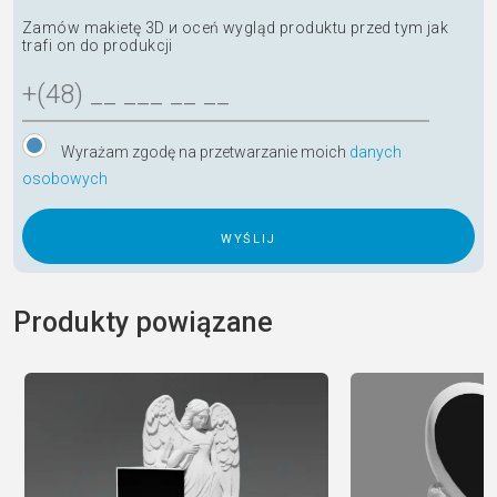
Zamów makietę 3D и oceń wygląd produktu przed tym jak
trafi on do produkcji
Wyrażam zgodę na przetwarzanie moich
danych
osobowych
A
l
Produkty powiązane
t
e
r
n
a
t
i