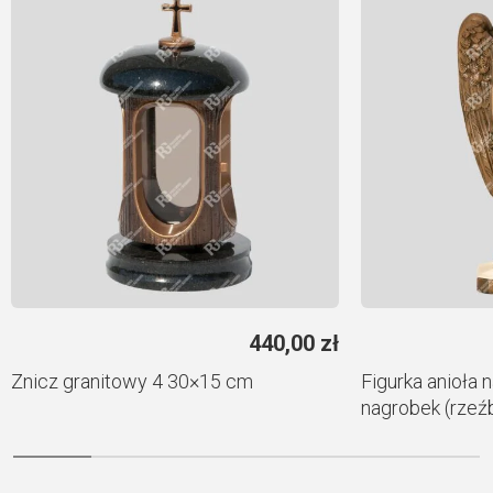
440,00
zł
Znicz granitowy 4 30×15 cm
Figurka anioła 
nagrobek (rzeź