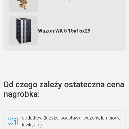
Wazon WK 5 15x15x29
Zecero jaskółka 3150
Od czego zależy ostateczna cena
nagrobka:
Książka 2
dodatków (krzyże, podstawki, wazony, lampiony,
ławki, itp.)