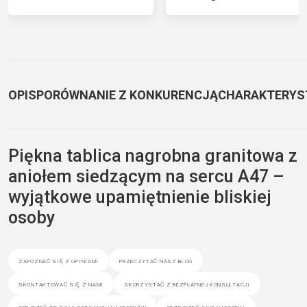
OPIS
PORÓWNANIE Z KONKURENCJĄ
CHARAKTERYS
Piękna tablica nagrobna granitowa z
aniołem siedzącym na sercu A47 –
wyjątkowe upamiętnienie bliskiej
osoby
zapoznać się z opiniami
przeczytać nasz blog
skontaktować się z nami
skorzystać z bezpłatnej konsultacji
obejrzeć zdjęcia gotowych nagrobków
przejrzeć inne nagrobki