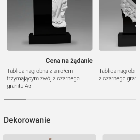
v
e
:
e
Cena na żądanie
Tablica nagrobna z aniołem
Tablica nagrobna
trzymającym zwój z czarnego
z czarnego grani
granitu A5
Dekorowanie