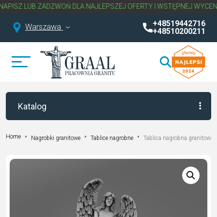
Z LUB ZADZWOŃ DLA NAJLEPSZEJ OFERTY I WSTĘPNEJ WYCENY NA
+48519442716
Warszawa
+48510200211
Katalog
Home
Nagrobki granitowe
Tablice nagrobne
Tablica nagrobna granitowa 