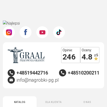
Opinie:
Oceny:
246
4.8
z 5
+48519442716
+48510200211
info@nagrobki-pg.pl
Katalog
Dla klienta
O nas