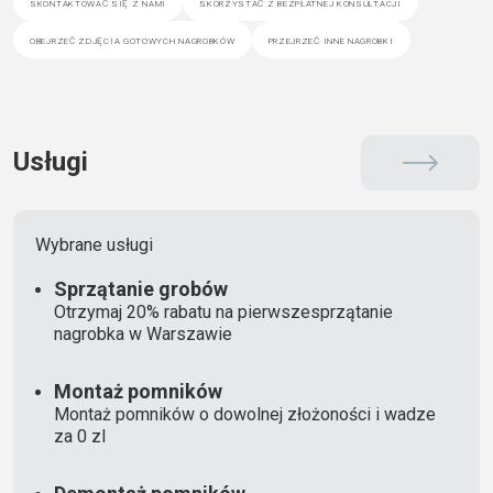
skontaktować się z nami
skorzystać z bezpłatnej konsultacji
obejrzeć zdjęcia gotowych nagrobków
przejrzeć inne nagrobki
Usługi
Wybrane usługi
Sprzątanie grobów
Otrzymaj 20% rabatu na pierwszesprzątanie
nagrobka w Warszawie
Montaż pomników
Montaż pomników o dowolnej złożoności i wadze
za 0 zl