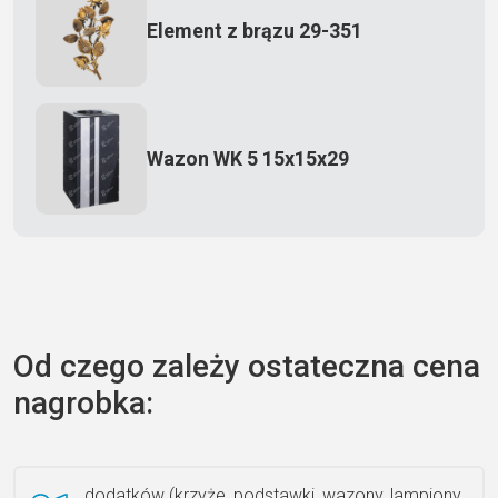
Element z brązu 29-351
Wazon WK 5 15x15x29
Zecero jaskółka 3150
Od czego zależy ostateczna cena
nagrobka:
Książka 2
dodatków (krzyże, podstawki, wazony, lampiony,