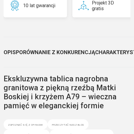
Projekt 3D
10 lat gwarancji
gratis
OPIS
PORÓWNANIE Z KONKURENCJĄ
CHARAKTERYS
Ekskluzywna tablica nagrobna
granitowa z piękną rzeźbą Matki
Boskiej i krzyżem A79 – wieczna
pamięć w eleganckiej formie
zapoznać się z opiniami
przeczytać nasz blog