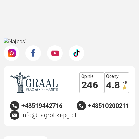
Opinie:
Oceny:
246
4.8
z 5
+48519442716
+48510200211
info@nagrobki-pg.pl