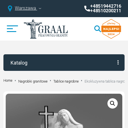
+48519442716
Warszawa
+48510200211
Katalog
Home
Nagrobki granitowe
Tablice nagrobne
Ekskluzywna tablica nagrobn