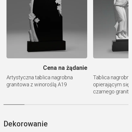
t
i
v
e
:
e
Cena na żądanie
Artystyczna tablica nagrobna
Tablica nagrobna
granitowa z winoroślą A19
opierającym się 
czarnego granitu
Dekorowanie