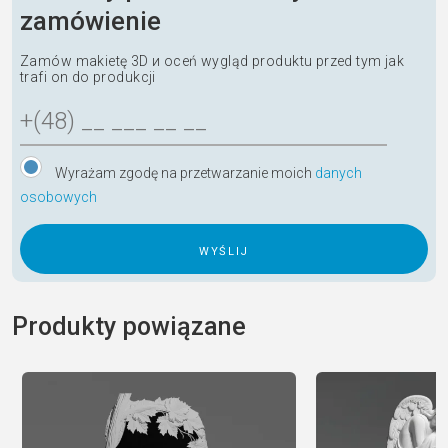
zamówienie
Zamów makietę 3D и oceń wygląd produktu przed tym jak
trafi on do produkcji
Wyrażam zgodę na przetwarzanie moich
danych
osobowych
A
l
Produkty powiązane
t
e
r
n
a