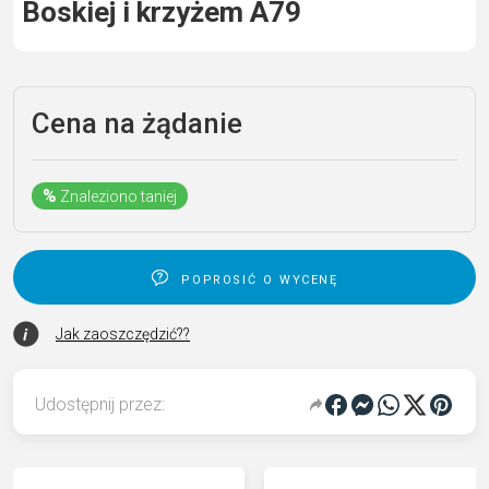
Boskiej i krzyżem A79
Cena na żądanie
%
Znaleziono taniej
poprosić o wycenę
Jak zaoszczędzić??
Udostępnij przez: