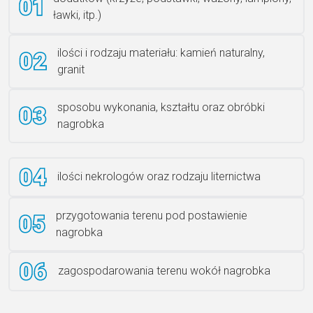
ławki, itp.)
Rzeźba ANZK-60-BR-L
ilości i rodzaju materiału: kamień naturalny,
granit
sposobu wykonania, kształtu oraz obróbki
Ławka granitowa LG 12
nagrobka
ilości nekrologów oraz rodzaju liternictwa
przygotowania terenu pod postawienie
nagrobka
zagospodarowania terenu wokół nagrobka