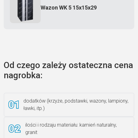
Wazon WK 5 15x15x29
Zecero jaskółka 3150
Od czego zależy ostateczna cena
nagrobka:
Książka 2
dodatków (krzyże, podstawki, wazony, lampiony,
ławki, itp.)
Rzeźba ANZK-60-BR-L
ilości i rodzaju materiału: kamień naturalny,
granit