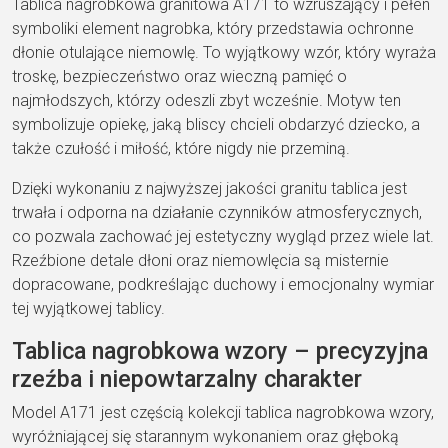
Tablica nagrobkowa granitowa A171 to wzruszający i pełen
symboliki element nagrobka, który przedstawia ochronne
dłonie otulające niemowlę. To wyjątkowy wzór, który wyraża
troskę, bezpieczeństwo oraz wieczną pamięć o
najmłodszych, którzy odeszli zbyt wcześnie. Motyw ten
symbolizuje opiekę, jaką bliscy chcieli obdarzyć dziecko, a
także czułość i miłość, które nigdy nie przeminą.
Dzięki wykonaniu z najwyższej jakości granitu tablica jest
trwała i odporna na działanie czynników atmosferycznych,
co pozwala zachować jej estetyczny wygląd przez wiele lat.
Rzeźbione detale dłoni oraz niemowlęcia są misternie
dopracowane, podkreślając duchowy i emocjonalny wymiar
tej wyjątkowej tablicy.
Tablica nagrobkowa wzory – precyzyjna
rzeźba i niepowtarzalny charakter
Model A171 jest częścią kolekcji tablica nagrobkowa wzory,
wyróżniającej się starannym wykonaniem oraz głęboką