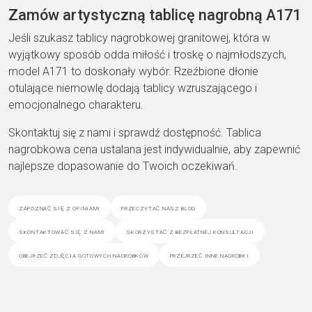
Zamów artystyczną tablicę nagrobną A171
Jeśli szukasz tablicy nagrobkowej granitowej, która w
wyjątkowy sposób odda miłość i troskę o najmłodszych,
model A171 to doskonały wybór. Rzeźbione dłonie
otulające niemowlę dodają tablicy wzruszającego i
emocjonalnego charakteru.
Skontaktuj się z nami i sprawdź dostępność. Tablica
nagrobkowa cena ustalana jest indywidualnie, aby zapewnić
najlepsze dopasowanie do Twoich oczekiwań.
zapoznać się z opiniami
przeczytać nasz blog
skontaktować się z nami
skorzystać z bezpłatnej konsultacji
obejrzeć zdjęcia gotowych nagrobków
przejrzeć inne nagrobki