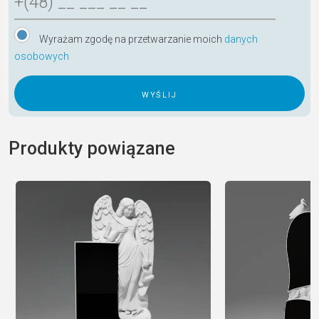
Wyrażam zgodę na przetwarzanie moich
danych
osobowych
A
l
Produkty powiązane
t
e
r
n
a
t
i
v
e
: