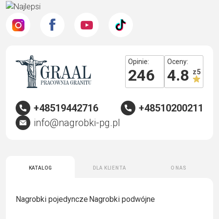
Opinie:
Oceny:
246
4.8
z 5
+48519442716
+48510200211
info@nagrobki-pg.pl
Katalog
Dla klienta
O nas
Nagrobki pojedyncze
Nagrobki podwójne