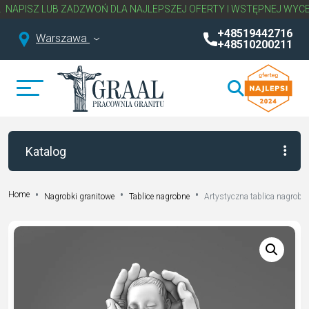
 LUB ZADZWOŃ DLA NAJLEPSZEJ OFERTY I WSTĘPNEJ WYCENY NAG
+48519442716
Warszawa
+48510200211
Katalog
Home
Nagrobki granitowe
Tablice nagrobne
Artystyczna tablica nagrob