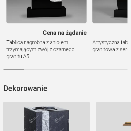
e
Cena na żądanie
Tablica nagrobna z aniołem
Artystyczna tabl
trzymającym zwój z czarnego
granitowa z ser
granitu A5
Dekorowanie