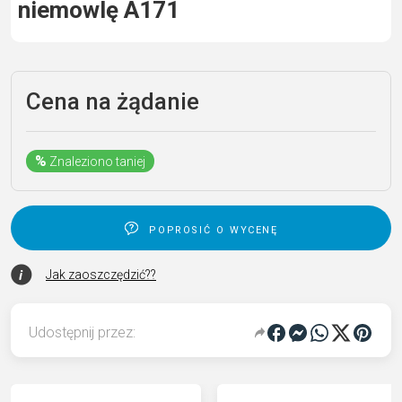
niemowlę A171
Cena na żądanie
%
Znaleziono taniej
poprosić o wycenę
Jak zaoszczędzić??
Udostępnij przez: