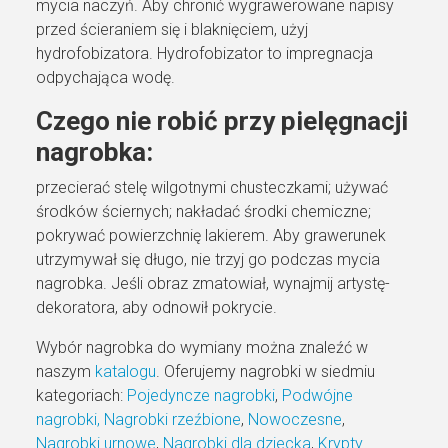
mycia naczyń. Aby chronić wygrawerowane napisy
przed ścieraniem się i blaknięciem, użyj
hydrofobizatora. Hydrofobizator to impregnacja
odpychająca wodę.
Czego nie robić przy pielęgnacji
nagrobka:
przecierać stelę wilgotnymi chusteczkami; używać
środków ściernych; nakładać środki chemiczne;
pokrywać powierzchnię lakierem. Aby grawerunek
utrzymywał się długo, nie trzyj go podczas mycia
nagrobka. Jeśli obraz zmatowiał, wynajmij artystę-
dekoratora, aby odnowił pokrycie.
Wybór nagrobka do wymiany można znaleźć w
naszym
katalogu
. Oferujemy nagrobki w siedmiu
kategoriach:
Pojedyncze nagrobki
,
Podwójne
nagrobki,
Nagrobki rzeźbione
,
Nowoczesne
,
Nagrobki urnowe
,
Nagrobki dla dziecka
,
Krypty