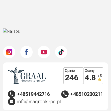
Opinie:
Oceny:
246
4.8
z 5
+48519442716
+48510200211
info@nagrobki-pg.pl