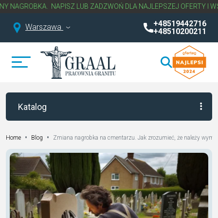
 NAGROBKA.
NAPISZ LUB ZADZWOŃ DLA NAJLEPSZEJ OFERTY I WST
+48519442716
Warszawa
+48510200211
Katalog
•
•
Zmiana nagrobka na cmentarzu. Jak zrozumieć, że należy wymie
Home
Blog