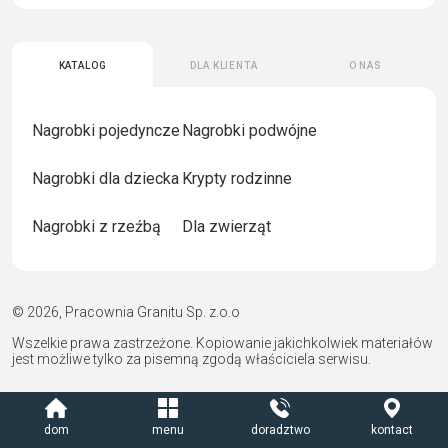
Katalog
Dla klienta
O nas
Nagrobki pojedyncze
Nagrobki podwójne
Nagrobki dla dziecka
Krypty rodzinne
Nagrobki z rzeźbą
Dla zwierząt
© 2026, Pracownia Granitu Sp. z.o.o
Wszelkie prawa zastrzeżone. Kopiowanie jakichkolwiek materiałów
jest możliwe tylko za pisemną zgodą właściciela serwisu.
dom
menu
doradztwo
kontact