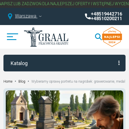
UB ZADZWOŃ DLA NAJLEPSZEJ OFERTY I WSTĘPNEJ WYCENY NAGRO
+48519442716
Warszawa
+48510200211
Katalog
•
•
Wybieramy oprawę portretu na nagrobek: grawerowanie, medalion 
Home
Blog