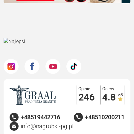
Opinie:
Oceny:
246
4.8
z 5
+48519442716
+48510200211
info@nagrobki-pg.pl