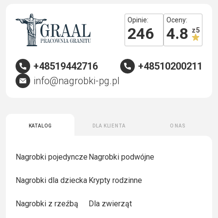
Opinie:
Oceny:
246
4.8
z 5
+48519442716
+48510200211
info@nagrobki-pg.pl
Katalog
Dla klienta
O nas
Nagrobki pojedyncze
Nagrobki podwójne
Nagrobki dla dziecka
Krypty rodzinne
Nagrobki z rzeźbą
Dla zwierząt