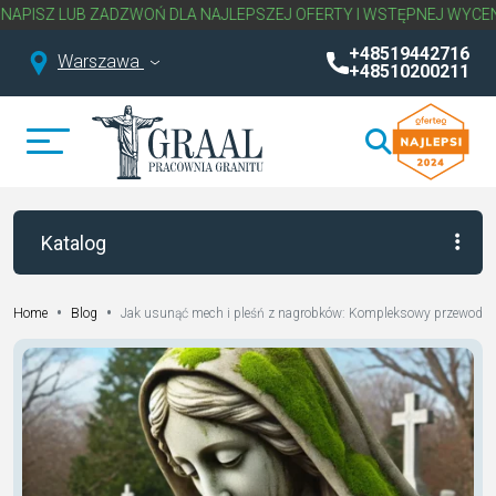
ADZWOŃ DLA NAJLEPSZEJ OFERTY I WSTĘPNEJ WYCENY NAGROBKA.
+48519442716
Warszawa
+48510200211
Katalog
•
•
Jak usunąć mech i pleśń z nagrobków: Kompleksowy przewodnik
Home
Blog