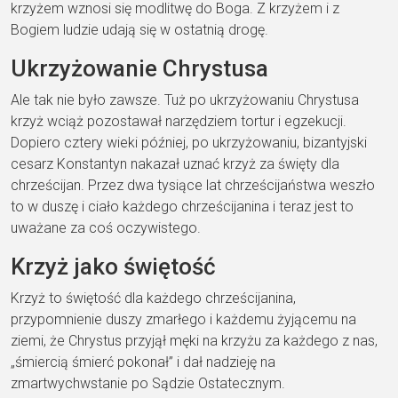
krzyżem wznosi się modlitwę do Boga. Z krzyżem i z
Bogiem ludzie udają się w ostatnią drogę.
Ukrzyżowanie Chrystusa
Ale tak nie było zawsze. Tuż po ukrzyżowaniu Chrystusa
krzyż wciąż pozostawał narzędziem tortur i egzekucji.
Dopiero cztery wieki później, po ukrzyżowaniu, bizantyjski
cesarz Konstantyn nakazał uznać krzyż za święty dla
chrześcijan. Przez dwa tysiące lat chrześcijaństwa weszło
to w duszę i ciało każdego chrześcijanina i teraz jest to
uważane za coś oczywistego.
Krzyż jako świętość
Krzyż to świętość dla każdego chrześcijanina,
przypomnienie duszy zmarłego i każdemu żyjącemu na
ziemi, że Chrystus przyjął męki na krzyżu za każdego z nas,
„śmiercią śmierć pokonał” i dał nadzieję na
zmartwychwstanie po Sądzie Ostatecznym.