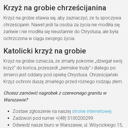
Krzyż na grobie chrześcijanina
Krzyż na grobie stawia się, aby zaznaczyć, że tu spoczywa
chrześcijanin. Nawet jeśli ta osoba za życia nie modliła się
żarliwie i nie modliła się nieustannie do Chrystusa, ale była
ochrzczona w ciągu swojego życia.
Katolicki krzyż na grobie
Krzyż na grobie oznacza, że zmarły pokornie „dźwigał swój
krzyż” do końca, przeszedł „ziemskie trudy” i dlatego po
śmierci jest oddany pod opiekę Chrystusa. Chrześcijański
Krzyż ochroni duszę zmarłego przed różnego rodzaju złem.
Chcesz zamówić nagrobek z czerwonego granitu w
Warszawie?
Zostaw zgłoszenie na naszej
stronie internetowej
Zadzwoń pod numer +(48) 5100200299
Odwiedź nasze biuro w Warszawie, ul. Wóycickiego 15,