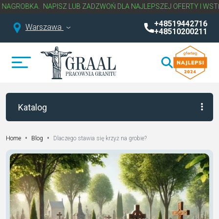
GROBKA.
NAPISZ LUB ZADZWOŃ DLA NAJLEPSZEJ OFERTY I WSTĘPN
+48519442716
Warszawa
+48510200211
Katalog
•
•
Dlaczego stawia się krzyż na grobie?
Home
Blog