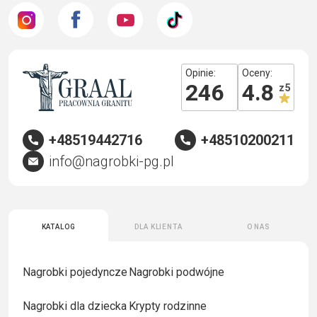
Opinie:
Oceny:
246
4.8
z 5
+48519442716
+48510200211
info@nagrobki-pg.pl
Katalog
Dla klienta
O nas
Nagrobki pojedyncze
Nagrobki podwójne
Nagrobki dla dziecka
Krypty rodzinne