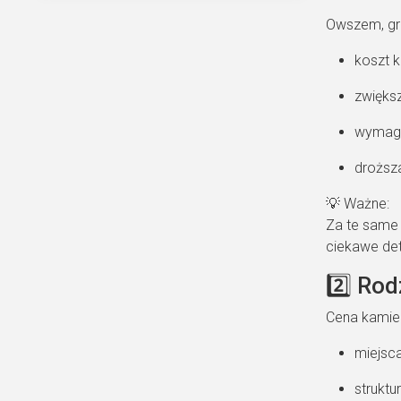
Owszem, gru
koszt k
zwiększ
wymaga
droższa
💡 Ważne:
Za te same 
ciekawe det
2️⃣ Ro
Cena kamien
miejsc
struktur