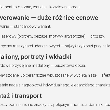
element to osobna, żmudna i kosztowna praca.
awerowanie — duże różnice cenowe
wanie — standardowy wariant.
laserowy (portrety, pejzaże, motywy artystyczne) — droższy.
 ręczny maszynami uderzeniowymi — najwyższy koszt przy najlep
aliony, portrety i wkładki
rdowe przyklejane medaliony — budżetowa opcja.
ony szklane lub ceramiczne wpuszczane w wyciętą niszę — efek
etale nadają nagrobkowi indywidualnego, eleganckiego charakte
taż i transport
pszy pomnik nic nie znaczy przy błędnym montażu. Sam monta