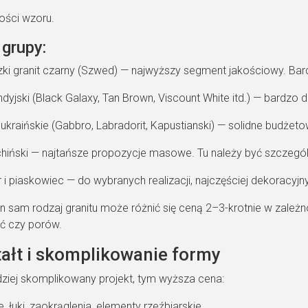
tości wzoru.
grupy:
i granit czarny (Szwed) — najwyższy segment jakościowy. Bardzo
indyjski (Black Galaxy, Tan Brown, Viscount White itd.) — bardzo
 ukraińskie (Gabbro, Labradorit, Kapustianski) — solidne budże
chiński — najtańsze propozycje masowe. Tu należy być szczegól
i piaskowiec — do wybranych realizacji, najczęściej dekoracyjn
n sam rodzaj granitu może różnić się ceną 2–3-krotnie w zależnoś
ć czy porów.
tałt i skomplikowanie formy
ziej skomplikowany projekt, tym wyższa cena:
e, łuki, zaokrąglenia, elementy rzeźbiarskie,