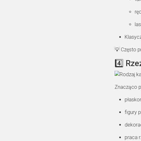
rę
la
Klasycz
💡 Często p
4️⃣ Rz
Znacząco p
płaskor
figury
dekorac
praca 