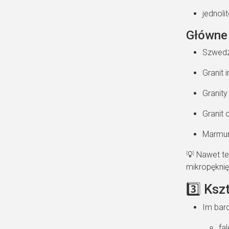
jednoli
Główne 
Szwedzk
Granit 
Granity
Granit 
Marmur 
💡 Nawet te
mikropęknię
3️⃣ Ksz
Im bard
fal