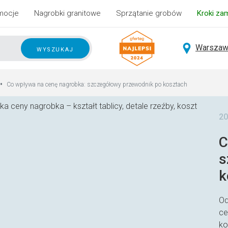
mocje
Nagrobki granitowe
Sprzątanie grobów
Kroki za
Warszaw
wyszukaj
•
Co wpływa na cenę nagrobka: szczegółowy przewodnik po kosztach
20
C
s
k
Od
ce
ko