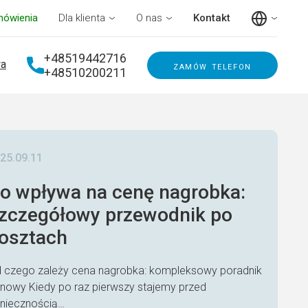
mówienia
Dla klienta
O nas
Kontakt
+48519442716
a
zamów telefon
+48510200211
25.09.11
o wpływa na cenę nagrobka:
zczegółowy przewodnik po
osztach
 czego zależy cena nagrobka: kompleksowy poradnik
nowy Kiedy po raz pierwszy stajemy przed
niecznością…