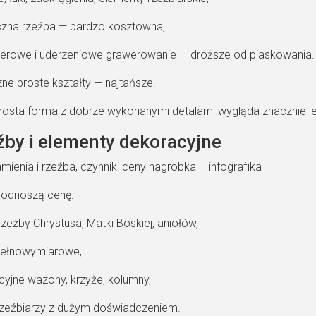
czna rzeźba — bardzo kosztowna,
serowe i uderzeniowe grawerowanie — droższe od piaskowania.
ne proste kształty — najtańsze.
rosta forma z dobrze wykonanymi detalami wygląda znacznie lepi
eźby i elementy dekoracyjne
odnoszą cenę:
zeźby Chrystusa, Matki Boskiej, aniołów,
 pełnowymiarowe,
yjne wazony, krzyże, kolumny,
rzeźbiarzy z dużym doświadczeniem.