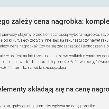
ego zależy cena nagrobka: kompl
az pierwszy stajemy przed koniecznością wyboru nagrobka, sz
ę od kilku tysięcy złotych, inne sięgają kilkunastu czy nawet kilk
zależy cena nagrobka? Czy da się zaoszczędzić i jednocześnie
ule — profesjonalna i rzetelna analiza wszystkich czynników 
olutnie nie warto. Ten poradnik pomoże Państwu podjąć świad
wałość pomnika na wiele dziesięcioleci.
elementy składają się na cenę nagr