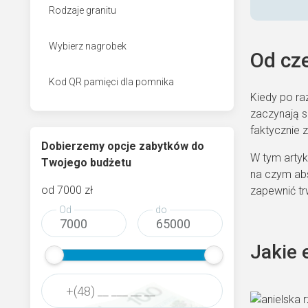
Rodzaje granitu
Wybierz nagrobek
Od cz
Kod QR pamięci dla pomnika
Kiedy po r
zaczynają si
faktycznie 
Dobierzemy opcje zabytków do
W tym artyk
Twojego budżetu
na czym abs
od
7000
zł
zapewnić tr
Od
do
Jakie 