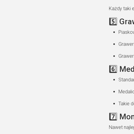
Każdy taki 
5️⃣ Gr
Piasko
Grawer 
Grawer
6️⃣ Med
Standa
Medali
Takie d
7️⃣ Mon
Nawet najle