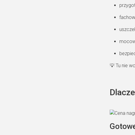
przygo
fachow
uszczel
mocowa
bezpiec
💡 Tu nie w
Dlacze
Gotowe